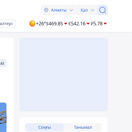
Алматы
Қаз
+26°
$
469.85
€
542.16
₽
5.78
алтері
ам
Соңғы
Танымал