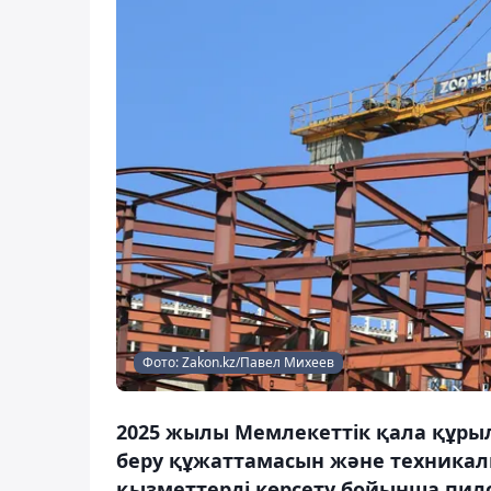
Фото: Zakon.kz/Павел Михеев
2025 жылы Мемлекеттік қала құры
беру құжаттамасын және техникал
қызметтерді көрсету бойынша пило