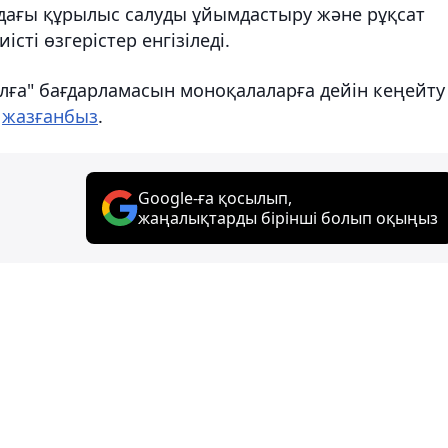
дағы құрылыс салуды ұйымдастыру және рұқсат
сті өзгерістер енгізіледі.
ылға" бағдарламасын моноқалаларға дейін кеңейту
н
жазғанбыз
.
Google-ға қосылып,
жаңалықтарды бірінші болып оқыңыз