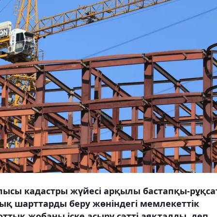
лысы кадастры жүйесі арқылы бастапқы-рұқса
ық шарттарды беру жөніндегі мемлекеттік
ттық жобаны іске асыру сәтті аяқталды, деп