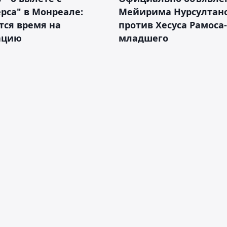
рса" в Монреале:
Мейирима Нурсултан
тся время на
против Хесуса Рамоса-
ацию
младшего