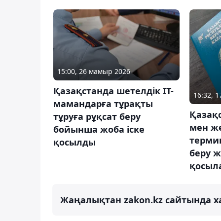
15:00, 26 мамыр 2026
Қазақстанда шетелдік IT-
16:32, 
мамандарға тұрақты
Қазақ
тұруға рұқсат беру
мен же
бойынша жоба іске
терми
қосылды
беру ж
қосыл
Жаңалықтан zakon.kz сайтында х