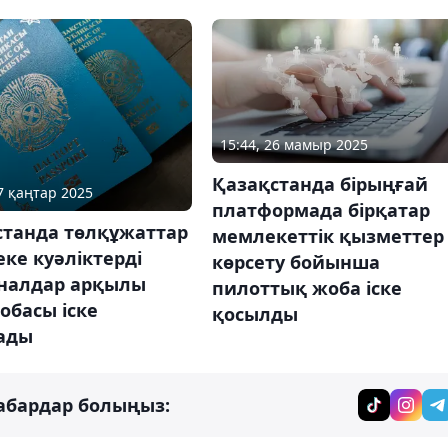
15:44, 26 мамыр 2025
Қазақстанда бірыңғай
17 қаңтар 2025
платформада бірқатар
станда төлқұжаттар
мемлекеттік қызметтер
ке куәліктерді
көрсету бойынша
налдар арқылы
пилоттық жоба іске
обасы іске
қосылды
ады
абардар болыңыз: