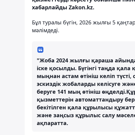
хабарлайды Zakon.kz.
Бұл туралы бүгін, 2026 жылғы 5 қаңта
мәлімдеді.
"Жоба 2024 жылғы қараша айында 
іске қосылды. Бүгінгі таңда қал
мыңнан астам өтініш келіп түсті,
эскиздік жобаларды келісуге жә
беруге 141 мың өтініш өңделді.Қ
қызметтерін автоматтандыру бер
бекітілген қала құрылысы құжатт
және заңсыз құрылыс салу мәселе
ақпаратта.