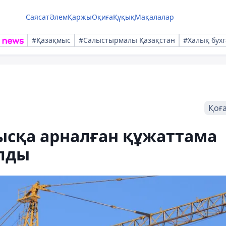
Саясат
Әлем
Қаржы
Оқиға
Құқық
Мақалалар
#Қазақмыс
#Салыстырмалы Қазақстан
#Халық бухг
Қоғ
ысқа арналған құжаттама
лды