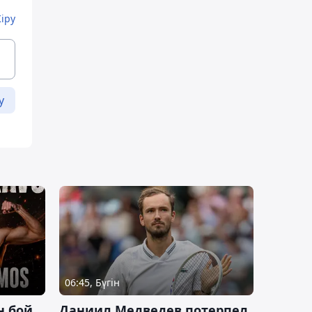
Кіру
у
06:45, Бүгін
н бой
Даниил Медведев потерпел