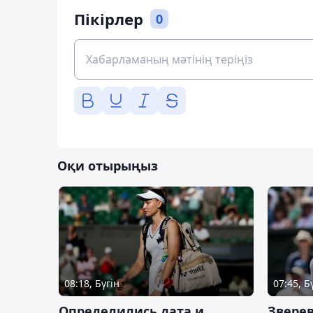
Пікірлер
0
Оқи отырыңыз
08:18, Бүгін
07:45, Б
Определились дата и
Зверев