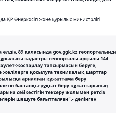
рда ҚР Өнеркәсіп және құрылыс министрлігі
елдің 89 қаласында gov.ggk.kz геопорталынд
а құрылысы кадастры геопорталы арқылы 144
 сәулет-жоспарлау тапсырмасын беруге,
не желілерге қосылуға техникалық шарттар
ұрылысқа арналған құжаттама беру
ілетін бастапқы-рұқсат беру құжаттарының
арына сәйкестігін тексеру жолымен ретсіз
лерін шешуге бағытталған",- делінген