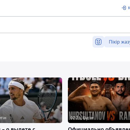
Пікір жаз
үгін
07:23, Бүгін
 – о вылете с
Официально объявле