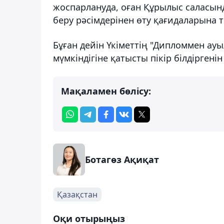
жоспарлануда, оған Құрылыс саласын
беру рәсімдерінен өту қағидаларына тиі
Бұған дейін Үкіметтің "Дипломмен ау
мүмкіндігіне қатысты пікір білдіргені
Мақаламен бөлісу:
Ботагөз Ақиқат
Қазақстан
Оқи отырыңыз