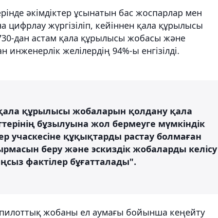
рінде әкімдіктер ұсынатын бас жоспарлар мен
 цифрлау жүргізіліп, кейіннен қала құрылысы
е 730-дан астам қала құрылысы жобасы және
 инженерлік желілердің 94%-ы енгізілді.
қала құрылысы жобаларын қолдану қала
терінің бұзылуына жол бермеуге мүмкіндік
ер учаскесіне құқықтарды растау болмаған
ырмасын беру және эскиздік жобаларды келісу
аңсыз фактілер бұғатталады".
 пилоттық жобаны ел аумағы бойынша кеңейту