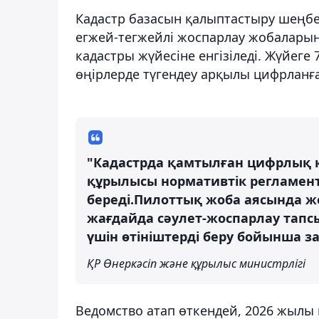
Кадастр базасын қалыптастыру шеңбе
егжей-тегжейлі жоспарлау жобаларына
кадастры жүйесіне енгізіледі. Жүйег
өңірлерде түгендеу арқылы цифрланған
"Кадастрда қамтылған цифрлық 
құрылысы нормативтік регламент
береді.Пилоттық жоба аясында ж
жағдайда сәулет-жоспарлау тапс
үшін өтініштерді беру бойынша з
ҚР Өнеркәсіп және құрылыс министрлігі
Ведомство атап өткендей, 2026 жылы