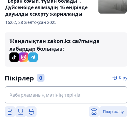
"Боран соғып, тұман болады".
Дүйсенбіде еліміздің 16 өңірінде
дауылды ескерту жарияланды
16:02, 28 желтоқсан 2025
Жаңалықтан zakon.kz сайтында
хабардар болыңыз:
Пікірлер
0
Кіру
Пікір жазу