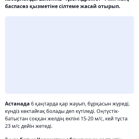
баспасөз қызметіне сілтеме жасай отырып.
Астанада
6 қаңтарда қар жауып, бұрқасын жүреді,
күндіз көктайғақ болады деп күтіледі. Оңтүстік-
батыстан соққан желдің екпіні 15-20 м/с, кей тұста
23 м/с дейін жетеді.