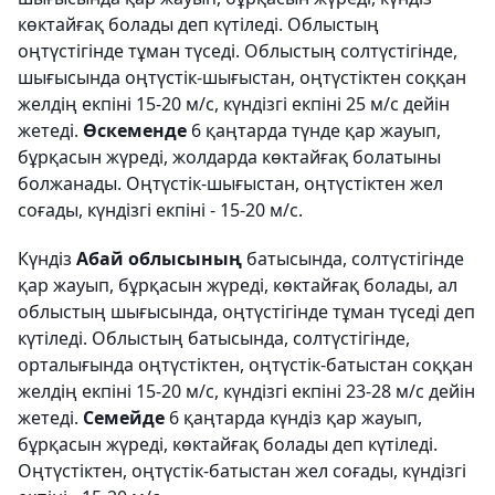
көктайғақ болады деп күтіледі. Облыстың
оңтүстігінде тұман түседі. Облыстың солтүстігінде,
шығысында оңтүстік-шығыстан, оңтүстіктен соққан
желдің екпіні 15-20 м/с, күндізгі екпіні 25 м/с дейін
жетеді.
Өскеменде
6 қаңтарда түнде қар жауып,
бұрқасын жүреді, жолдарда көктайғақ болатыны
болжанады. Оңтүстік-шығыстан, оңтүстіктен жел
соғады, күндізгі екпіні - 15-20 м/с.
Күндіз
Абай облысының
батысында, солтүстігінде
қар жауып, бұрқасын жүреді, көктайғақ болады, ал
облыстың шығысында, оңтүстігінде тұман түседі деп
күтіледі. Облыстың батысында, солтүстігінде,
орталығында оңтүстіктен, оңтүстік-батыстан соққан
желдің екпіні 15-20 м/с, күндізгі екпіні 23-28 м/с дейін
жетеді.
Семейде
6 қаңтарда күндіз қар жауып,
бұрқасын жүреді, көктайғақ болады деп күтіледі.
Оңтүстіктен, оңтүстік-батыстан жел соғады, күндізгі