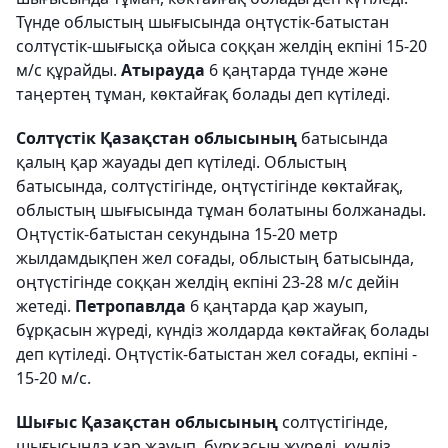
Түнде облыстың шығысында оңтүстік-батыстан
солтүстік-шығысқа ойыса соққан желдің екпіні 15-20
м/с құрайды.
Атырауда
6 қаңтарда түнде және
таңертең тұман, көктайғақ болады деп күтіледі.
Солтүстік Қазақстан облысының
батысында
қалың қар жауады деп күтіледі. Облыстың
батысында, солтүстігінде, оңтүстігінде көктайғақ,
облыстың шығысында тұман болатыны болжанады.
Оңтүстік-батыстан секундына 15-20 метр
жылдамдықпен жел соғады, облыстың батысында,
оңтүстігінде соққан желдің екпіні 23-28 м/с дейін
жетеді.
Петропавлда
6 қаңтарда қар жауып,
бұрқасын жүреді, күндіз жолдарда көктайғақ болады
деп күтіледі. Оңтүстік-батыстан жел соғады, екпіні -
15-20 м/с.
Шығыс Қазақстан облысының
солтүстігінде,
шығысында қар жауып, бұрқасын жүреді, күндіз