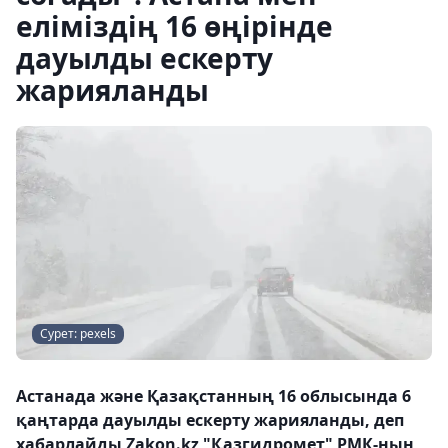
еліміздің 16 өңірінде
дауылды ескерту
жарияланды
Сурет: pexels
Астанада және Қазақстанның 16 облысында 6
қаңтарда дауылды ескерту жарияланды, деп
хабарлайды Zakon.kz "Қазгидромет" РМК-ның