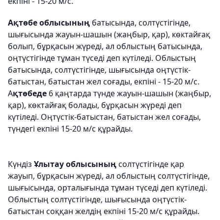
екпіні - 15-20 м/с.
Ақтөбе облысының
батысында, солтүстігінде,
шығысында жауын-шашын (жаңбыр, қар), көктайғақ
болып, бұрқасын жүреді, ал облыстың батысында,
оңтүстігінде тұман түседі деп күтіледі. Облыстың
батысында, солтүстігінде, шығысында оңтүстік-
батыстан, батыстан жел соғады, екпіні - 15-20 м/с.
А
қтөбеде
6 қаңтарда түнде жауын-шашын (жаңбыр,
қар), көктайғақ болады, бұрқасын жүреді деп
күтіледі. Оңтүстік-батыстан, батыстан жел соғады,
түндегі екпіні 15-20 м/с құрайды.
Күндіз
Ұлытау облысының
солтүстігінде қар
жауып, бұрқасын жүреді, ал облыстың солтүстігінде,
шығысында, орталығында тұман түседі деп күтіледі.
Облыстың солтүстігінде, шығысында оңтүстік-
батыстан соққан желдің екпіні 15-20 м/с құрайды.