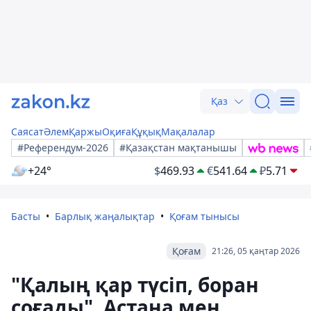
Қаз
Саясат
Әлем
Қаржы
Оқиға
Құқық
Мақалалар
#Референдум-2026
#Қазақстан мақтанышы
+24°
$
469.93
€
541.64
₽
5.71
Басты
Барлық жаңалықтар
Қоғам тынысы
Қоғам
21:26, 05 қаңтар 2026
"Қалың қар түсіп, боран
соғады". Астана мен