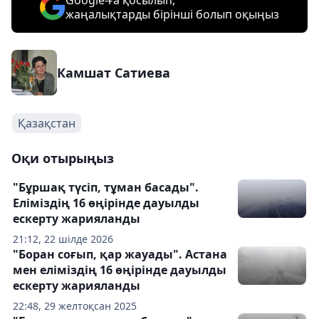
Google-ға қосылып,
жаңалықтарды бірінші болып оқыңыз
Камшат Сатиева
Қазақстан
Оқи отырыңыз
"Бұршақ түсіп, тұман басады".
Еліміздің 16 өңірінде дауылды
ескерту жарияланды
21:12, 22 шілде 2026
"Боран соғып, қар жауады". Астана
мен еліміздің 16 өңірінде дауылды
ескерту жарияланды
22:48, 29 желтоқсан 2025