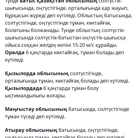
Түнде
Батыс Қазақстан облысының
солтүстік-
шығысында, оңтүстігінде, орталығында қар жауып,
бұрқасын жүреді деп күтіледі. Облыстың батысында,
солтүстігінде, оңтүстігінде тұман, көктайғақ
болатыны болжанады. Түнде облыстың солтүстік-
шығысында солтүстік-батыстан оңтүстік-шығысқа
ойыса соққан желдің екпіні 15-20 м/с құрайды.
Оралда
6 қаңтарда көктайғақ, тұман болады деп
күтіледі.
Қызылорда облысының
солтүстігінде,
орталығында тұман, көктайғақ болады деп күтіледі.
Қызылордада
6 қаңтарда тұман болу
ықтималдылығы жоғары.
Маңғыстау облысының
батысында, солтүстігінде
тұман түседі деп күтіледі.
Атырау облысының
батысында, оңтүстігінде,
шығысында тұман, көктайғақ болады деп күтіледі.