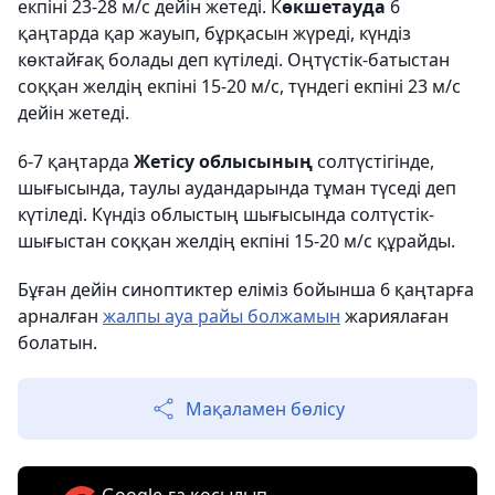
екпіні 23-28 м/с дейін жетеді. К
өкшетауда
6
қаңтарда қар жауып, бұрқасын жүреді, күндіз
көктайғақ болады деп күтіледі. Оңтүстік-батыстан
соққан желдің екпіні 15-20 м/с, түндегі екпіні 23 м/с
дейін жетеді.
6-7 қаңтарда
Жетісу облысының
солтүстігінде,
шығысында, таулы аудандарында тұман түседі деп
күтіледі. Күндіз облыстың шығысында солтүстік-
шығыстан соққан желдің екпіні 15-20 м/с құрайды.
Бұған дейін синоптиктер еліміз бойынша 6 қаңтарға
арналған
жалпы ауа райы болжамын
жариялаған
болатын.
Мақаламен бөлісу