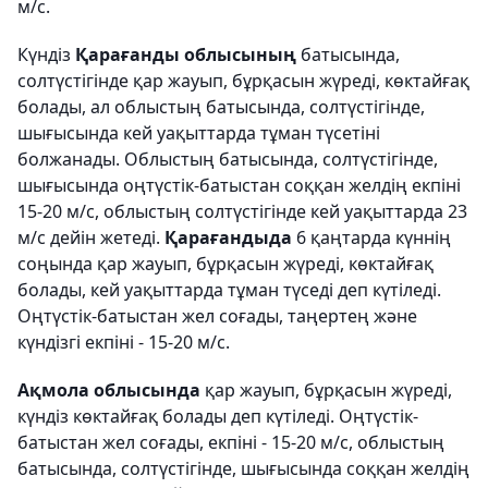
м/с.
Күндіз
Қарағанды облысының
батысында,
солтүстігінде қар жауып, бұрқасын жүреді, көктайғақ
болады, ал облыстың батысында, солтүстігінде,
шығысында кей уақыттарда тұман түсетіні
болжанады. Облыстың батысында, солтүстігінде,
шығысында оңтүстік-батыстан соққан желдің екпіні
15-20 м/с, облыстың солтүстігінде кей уақыттарда 23
м/с дейін жетеді.
Қарағандыда
6 қаңтарда күннің
соңында қар жауып, бұрқасын жүреді, көктайғақ
болады, кей уақыттарда тұман түседі деп күтіледі.
Оңтүстік-батыстан жел соғады, таңертең және
күндізгі екпіні - 15-20 м/с.
Ақмола облысында
қар жауып, бұрқасын жүреді,
күндіз көктайғақ болады деп күтіледі. Оңтүстік-
батыстан жел соғады, екпіні - 15-20 м/с, облыстың
батысында, солтүстігінде, шығысында соққан желдің