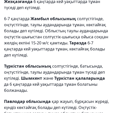
Жезқазғанда
6 қаңтарда кей уақыттарда тұман
түседі деп күтіледі.
6-7 қаңтарда
Жамбыл облысының
солтүстігінде,
оңтүстігінде, таулы аудандарында тұман, көктайғақ
болады деп күтіледі. Облыстың таулы аудандарында
оңтүстік-шығыстан солтүстік-шығысқа ойыса соққан
желдің екпіні 15-20 м/с қамтиды.
Таразда
6-7
қаңтарда кей уақыттарда тұман, көктайғақ болады
деп күтіледі.
Түркістан облысының
солтүстігінде, батысында,
оңтүстігінде, таулы аудандарында тұман түседі деп
күтіледі.
Шымкент
және
Түркістан қалаларында
да 6 қаңтарда кей уақыттарда тұман болатыны
болжанады.
Павлодар облысында
қар жауып, бұрқасын жүреді,
күндіз көктайғақ болады деп күтіледі. Оңтүстік-