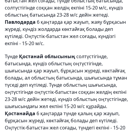
батыстан жел соғады, түнде облыстың батысында,
солтүстігінде соққан желдің екпіні 15-20 м/с, күндіз
облыстың батысында 23-28 м/с дейін жетеді.
Павлодарда
6 қаңтарда қар жауып, жаяу бұрқасын
жүреді, күндіз жолдарда көктайғақ болады деп
күтіледі. Оңтүстік-батыстан жел соғады, күндізгі
екпіні - 15-20 м/с.
Түнде
Қостанай облысының
солтүстігінде,
батысында, күндіз облыстың оңтүстігінде,
шығысында қар жауып, бұрқасын жүреді, көктайғақ
болады, ал облыстың батысында, шығысында тұман
түседі деп күтіледі. Түнде облыстың шығысында,
оңтүстігінде оңтүстік-батыстан соққан желдің екпіні
23-28 м/с дейін жетеді, күндіз облыстың оңтүстігінде,
шығысындағы жел екпіні 15-20 м/с құрайды.
Қостанайда
6 қаңтарда түнде қалың қар жауып,
бұрқасын жүреді, көктайғақ болады деп күтіледі.
Оңтүстік-батыстан жел соғады, түндегі екпіні - 15-20