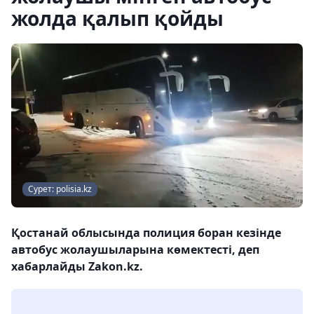
жолда қалып қойды
Сурет: polisia.kz
Қостанай облысында полиция боран кезінде
автобус жолаушыларына көмектесті, деп
хабарлайды Zakon.kz.