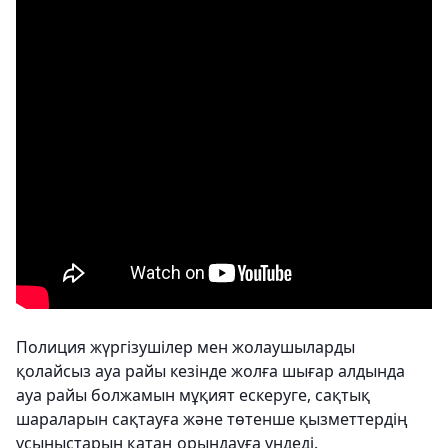
Полиция жүргізушілер мен жолаушыларды
қолайсыз ауа райы кезінде жолға шығар алдында
ауа райы болжамын мұқият ескеруге, сақтық
шараларын сақтауға және төтенше қызметтердің
ұсыныстарын қатаң орындауға үндеді.