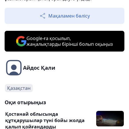
Мақаламен бөлісу
Google-ға қосылып,
жаңалықтарды бірінші болып оқыңыз
Айдос Қали
Қазақстан
Оқи отырыңыз
Қостанай облысында
құтқарушылар түні бойы жолда
қалып қойғандарды