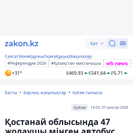
Қаз
Саясат
Әлем
Қаржы
Оқиға
Құқық
Мақалалар
#Референдум-2026
#Қазақстан мақтанышы
+31°
$
469.93
€
541.64
₽
5.71
Басты
Барлық жаңалықтар
Қоғам тынысы
Қоғам
14:20, 07 қаңтар 2026
Қостанай облысында 47
жолаушы мінген автобус