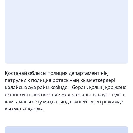
Қостанай облысы полиция департаментінің
патрульдік полиция ротасының қызметкерлері
қолайсыз ауа райы кезінде – боран, қалың қар және
екпіні күшті жел кезінде жол қозғалысы қауіпсіздігін
қамтамасыз ету мақсатында күшейтілген режимде
қызмет атқарды.