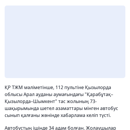
ҚР ТЖМ мәліметінше, 112 пультіне Қызылорда
облысы Арал ауданы аумағындағы "Қарабұтақ–
Қызылорда–Шымкент" тас жолының 73-
шақырымында шетел азаматтары мінген автобус
сынып қалғаны жөнінде хабарлама келіп түсті.
Автобустың ішінде 34 адам болған. Жолаушылар