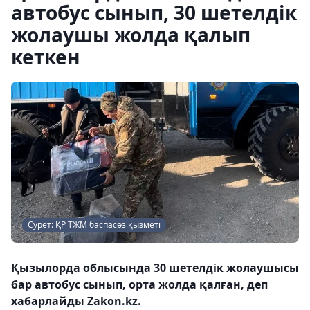
автобус сынып, 30 шетелдік
жолаушы жолда қалып
кеткен
Сурет: ҚР ТЖМ баспасөз қызметі
Қызылорда облысында 30 шетелдік жолаушысы
бар автобус сынып, орта жолда қалған, деп
хабарлайды Zakon.kz.