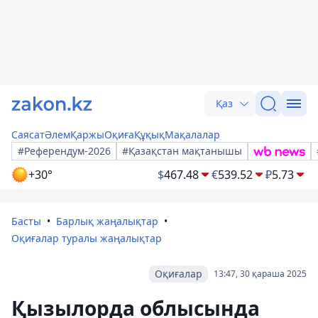
Қаз
Саясат
Әлем
Қаржы
Оқиға
Құқық
Мақалалар
#Референдум-2026
#Қазақстан мақтанышы
+30°
$
467.48
€
539.52
₽
5.73
Басты
Барлық жаңалықтар
Оқиғалар туралы жаңалықтар
Оқиғалар
13:47, 30 қараша 2025
Қызылорда облысында