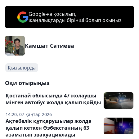
Google-ға қосылып,
жаңалықтарды бірінші болып оқыңыз
Камшат Сатиева
Қызылорда
Оқи отырыңыз
Қостанай облысында 47 жолаушы
мінген автобус жолда қалып қойды
14:20, 07 қаңтар 2026
Ақтөбелік құтқарушылар жолда
қалып кеткен Өзбекстанның 63
азаматын эвакуациялады