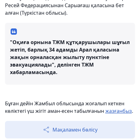
Ресей Федерациясынан Сарыағаш қаласына бет
алған (Түркістан облысы).
"Оқиға орнына ТЖМ құтқарушылары шұғыл
жетіп, барлық 34 адамды Арал қаласына
жақын орналасқан жылыту пунктіне
эвакуациялады", делінген ТЖМ
хабарламасында.
Бұған дейін Жамбыл облысында жоғалып кеткен
көліктегі үш жігіт аман-есен табылғанын
жазғанбыз
.
Мақаламен бөлісу