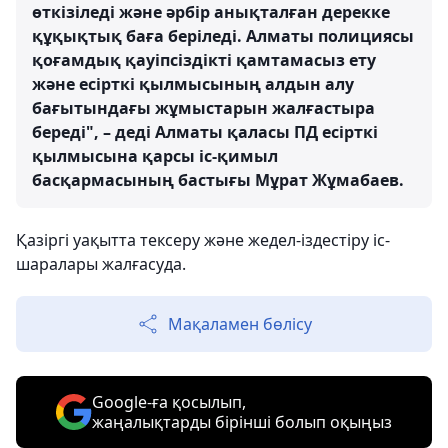
өткізіледі және әрбір анықталған дерекке
құқықтық баға беріледі. Алматы полициясы
қоғамдық қауіпсіздікті қамтамасыз ету
және есірткі қылмысының алдын алу
бағытындағы жұмыстарын жалғастыра
береді", – деді Алматы қаласы ПД есірткі
қылмысына қарсы іс-қимыл
басқармасының бастығы Мұрат Жұмабаев.
Қазіргі уақытта тексеру және жедел-іздестіру іс-
шаралары жалғасуда.
Мақаламен бөлісу
Google-ға қосылып,
жаңалықтарды бірінші болып оқыңыз