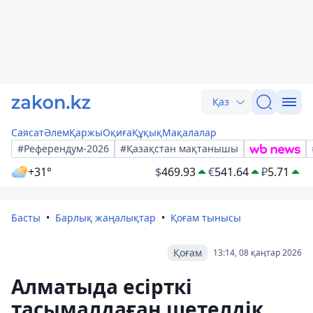
Қаз
Саясат
Әлем
Қаржы
Оқиға
Құқық
Мақалалар
#Референдум-2026
#Қазақстан мақтанышы
+31°
$
469.93
€
541.64
₽
5.71
Басты
Барлық жаңалықтар
Қоғам тынысы
Қоғам
13:14, 08 қаңтар 2026
Алматыда есірткі
тасымалдаған шетелдік