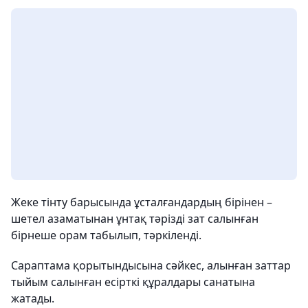
Жеке тінту барысында ұсталғандардың бірінен –
шетел азаматынан ұнтақ тәрізді зат салынған
бірнеше орам табылып, тәркіленді.
Сараптама қорытындысына сәйкес, алынған заттар
тыйым салынған есірткі құралдары санатына
жатады.