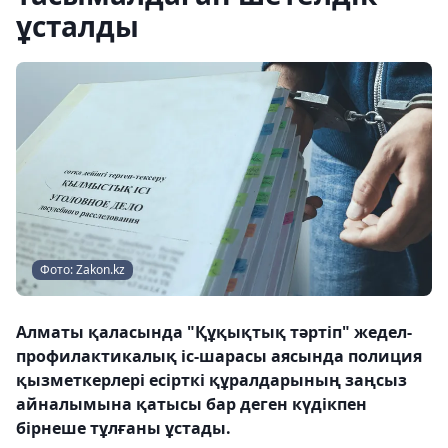
ұсталды
Фото: Zakon.kz
Алматы қаласында "Құқықтық тәртіп" жедел-
профилактикалық іс-шарасы аясында полиция
қызметкерлері есірткі құралдарының заңсыз
айналымына қатысы бар деген күдікпен
бірнеше тұлғаны ұстады.