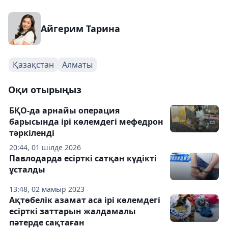
Айгерим Тарина
Қазақстан
Алматы
Оқи отырыңыз
БҚО-да арнайы операция
барысында ірі көлемдегі мефедрон
тәркіленді
20:44, 01 шілде 2026
Павлодарда есірткі сатқан күдікті
ұсталды
13:48, 02 мамыр 2023
Ақтөбелік азамат аса ірі көлемдегі
есірткі заттарын жалдамалы
пәтерде сақтаған