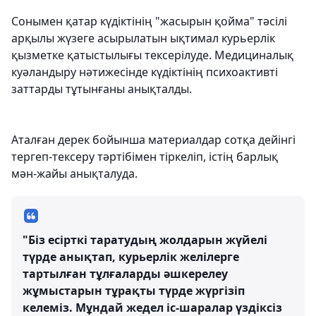
Сонымен қатар күдіктінің "жасырын қойма" тәсілі
арқылы жүзеге асырылатын ықтимал курьерлік
қызметке қатыстылығы тексерілуде. Медициналық
куәландыру нәтижесінде күдіктінің психоактивті
заттарды тұтынғаны анықталды.
Аталған дерек бойынша материалдар сотқа дейінгі
тергеп-тексеру тәртібімен тіркеліп, істің барлық
мән-жайы анықталуда.
"Біз есірткі таратудың жолдарын жүйелі
түрде анықтап, курьерлік желілерге
тартылған тұлғаларды әшкерелеу
жұмыстарын тұрақты түрде жүргізіп
келеміз. Мұндай жедел іс-шаралар үздіксіз