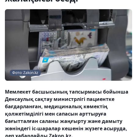
Фото: Zakon.kz
Мемлекет басшысының тапсырмасы бойынша
Денсаулық сақтау министрлігі пациентке
бағдарланған, медициналық көмектің
қолжетімділігі мен сапасын арттыруға
бағытталған саланы жаңғырту және дамыту
жөніндегі іс-шаралар кешенін жүзеге асыруда,
деп хабарлайды Zakon.kz.