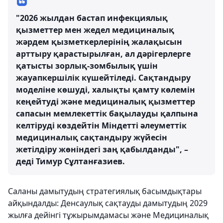
"2026 жылдан бастап инфекциялық
қызметтер мен жедел медициналық
жәрдем қызметкерлерінің жалақысын
арттыру қарастырылған, ал дәрігерлерге
қатысты зорлық-зомбылық үшін
жауапкершілік күшейтіледі. Сақтандыру
моделіне көшуді, халықты қамту көлемін
кеңейтуді және медициналық қызметтер
сапасын мемлекеттік бақылауды қалпына
келтіруді көздейтін Міндетті әлеуметтік
медициналық сақтандыру жүйесін
жетілдіру жөніндегі заң қабылданды", –
деді Тимур Сұлтанғазиев.
Саланы дамытудың стратегиялық басымдықтары
айқындалды: Денсаулық сақтауды дамытудың 2029
жылға дейінгі тұжырымдамасы және Медициналық