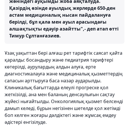
жөніндегі ауқымды жоба аяқталуда.
Қазірдің өзінде ауылдық жерлерде 650-ден
астам медициналық нысан пайдалануға
берілді, бұл қала мен ауыл арасындағы
алшақтықты едәуір азайтты",- деп атап өтті
Тимур Сұлтанғазиев.
Ұзақ уақыттан бері алғаш рет тарифтік саясат қайта
қаралды: босандыру және педиатрия тарифтері
көтерілді, аурулардың алдын алуға, ерте
диагностикалауға және медициналық қызметтердің
сапасын арттыруға баса назар аударылды.
Клиникалық бағыттарда елеулі прогреске қол
жеткізілді, ана мен баланың денсаулығын сақтау
жүйесі нығайтылды. Онкологиялық қызмет белсенді
дамып келеді, бұрын негізінен шетелде қол жетімді
боп келген жоғары дәлдіктегі және жұмсақ емдеу
әдістері енгізілуде.