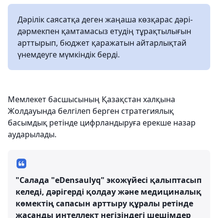
Дәрілік саясатқа деген жаңаша көзқарас дәрі-
дәрмекпен қамтамасыз етудің тұрақтылығын
арттырып, бюджет қаражатын айтарлықтай
үнемдеуге мүмкіндік берді.
Мемлекет басшысының Қазақстан халқына
Жолдауында белгілеп берген стратегиялық
басымдық ретінде цифрландыруға ерекше назар
аударылады.
"Салада "eDensaulyq" экожүйесі қалыптасып
келеді, дәрігерді қолдау және медициналық
көмектің сапасын арттыру құралы ретінде
жасанды интеллект негізіндегі шешімдер