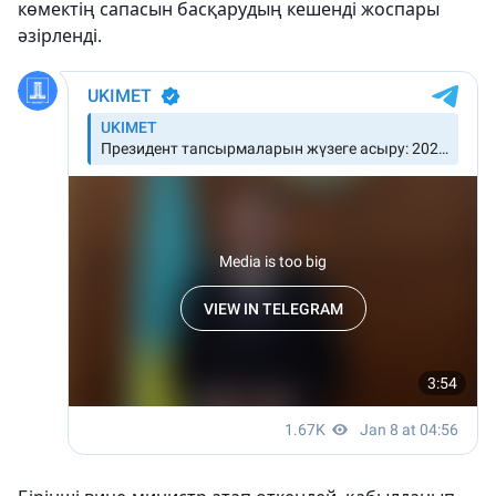
көмектің сапасын басқарудың кешенді жоспары
әзірленді.