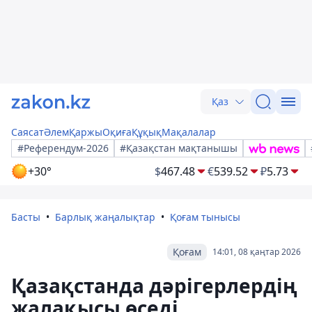
Қаз
Саясат
Әлем
Қаржы
Оқиға
Құқық
Мақалалар
#Референдум-2026
#Қазақстан мақтанышы
+30°
$
467.48
€
539.52
₽
5.73
Басты
Барлық жаңалықтар
Қоғам тынысы
Қоғам
14:01, 08 қаңтар 2026
Қазақстанда дәрігерлердің
жалақысы өседі