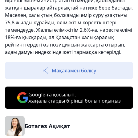
Бірінші вице-министр атап өткендей, қабылданып
жатқан шаралар айтарлықтай нәтиже бере бастады.
Мәселен, халықтың болжамды өмір сүру ұзақтығы
75,8 жылды құрайды, өлім-жітім көрсеткіштері
төмендеуде. Жалпы өлім-жітім 2,6%-ға, нәресте өлімі
18%-ға қысқарды, ал Қазақстан халықаралық
рейтингтердегі өз позициясын жақсарта отырып,
адам дамуы индексінде жеті тармаққа көтерілді.
Мақаламен бөлісу
Google-ға қосылып,
жаңалықтарды бірінші болып оқыңыз
Ботагөз Ақиқат