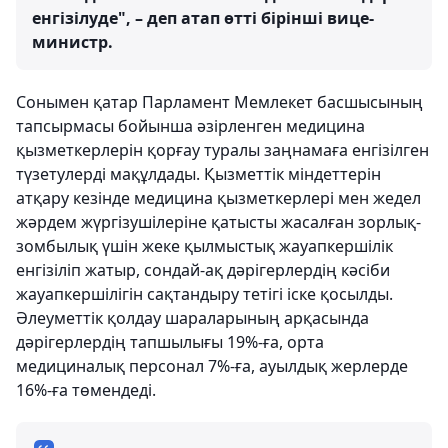
енгізілуде", – деп атап өтті бірінші вице-
министр.
Сонымен қатар Парламент Мемлекет басшысының
тапсырмасы бойынша әзірленген медицина
қызметкерлерін қорғау туралы заңнамаға енгізілген
түзетулерді мақұлдады. Қызметтік міндеттерін
атқару кезінде медицина қызметкерлері мен жедел
жәрдем жүргізушілеріне қатысты жасалған зорлық-
зомбылық үшін жеке қылмыстық жауапкершілік
енгізіліп жатыр, сондай-ақ дәрігерлердің кәсіби
жауапкершілігін сақтандыру тетігі іске қосылды.
Әлеуметтік қолдау шараларының арқасында
дәрігерлердің тапшылығы 19%-ға, орта
медициналық персонал 7%-ға, ауылдық жерлерде
16%-ға төмендеді.