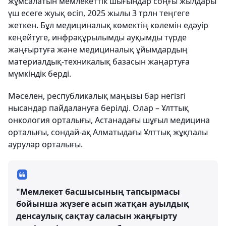
жұмсалатын мемлекеттік шығындар соңғы жылдары
үш есеге жуық өсіп, 2025 жылы 3 трлн теңгеге
жеткен. Бұл медициналық көмектің көлемін едәуір
кеңейтуге, инфрақұрылымды ауқымды түрде
жаңғыртуға және медициналық ұйымдардың
материалдық-техникалық базасын жаңартуға
мүмкіндік берді.
Мәселен, республикалық маңызы бар негізгі
нысандар пайдалануға берілді. Олар – Ұлттық
онкология орталығы, Астанадағы шұғыл медицина
орталығы, сондай-ақ Алматыдағы Ұлттық жұқпалы
аурулар орталығы.
"Мемлекет басшысының тапсырмасы
бойынша жүзеге асып жатқан ауылдық
денсаулық сақтау саласын жаңғырту