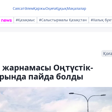
Саясат
Әлем
Қаржы
Оқиға
Құқық
Мақалалар
#Қазақмыс
#Салыстырмалы Қазақстан
#Халық бухг
Қоғ
жарнамасы Оңтүстік-
рында пайда болды