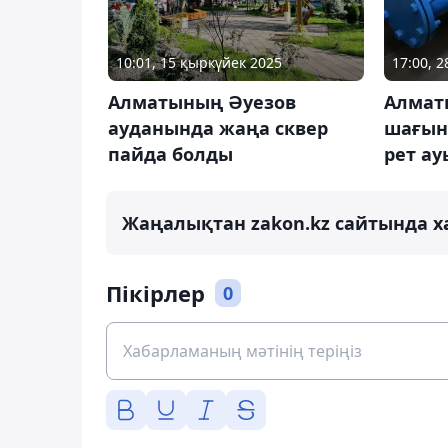
10:01, 15 қыркүйек 2025
17:00, 
Алматының Әуезов
Алмат
ауданында жаңа сквер
шағын
пайда болды
рет ау
Жаңалықтан zakon.kz сайтында х
Пікірлер
0