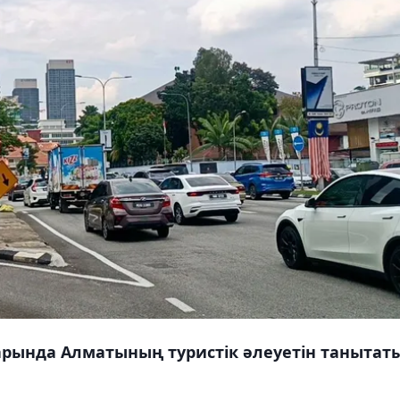
арында Алматының туристік әлеуетін танытат