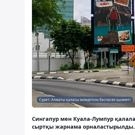
Сурет: Алматы қаласы әкімдігінің баспасөз қызметі
Сингапур мен Куала-Лумпур қалал
сыртқы жарнама орналастырылды.