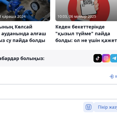
28 қараша 2024
10:03, 06 мамыр 2025
ының Көлсай
Кеден бекеттерінде
 ауданында алғаш
"қызыл түйме" пайда
ыз су пайда болды
болды: ол не үшін қажет
абардар болыңыз:
Пікір жаз