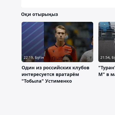
Оқи отырыңыз
22:19, Бүгін
21:54, Б
Один из российских клубов
"Туран
интересуется вратарём
М" в м
"Тобыла" Устименко