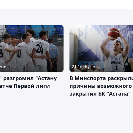
үгін
21:16, Бүгін
" разгромил "Астану
В Минспорта раскрыл
атче Первой лиги
причины возможного
закрытия БК "Астана"