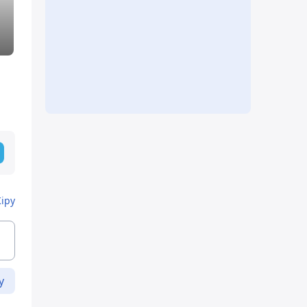
Кіру
у