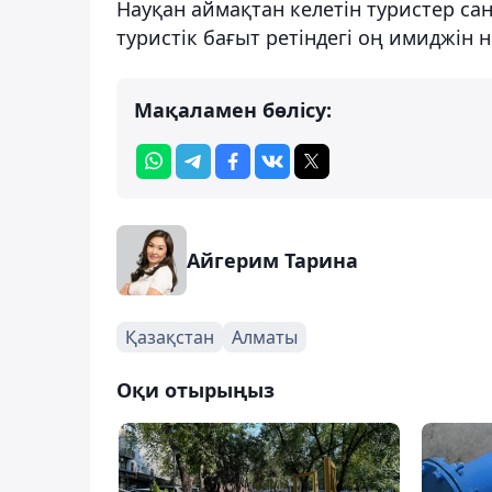
Науқан аймақтан келетін туристер са
туристік бағыт ретіндегі оң имиджін 
Мақаламен бөлісу:
Айгерим Тарина
Қазақстан
Алматы
Оқи отырыңыз