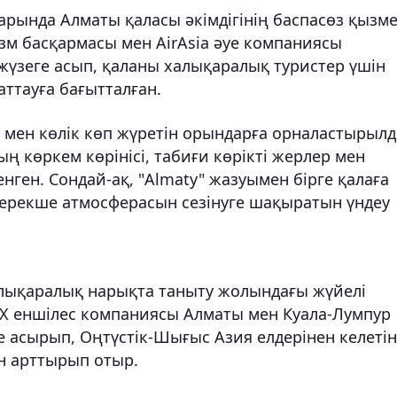
рында Алматы қаласы әкімдігінің баспасөз қызме
зм басқармасы мен AirAsia әуе компаниясы
үзеге асып, қаланы халықаралық туристер үшін
аттауға бағытталған.
мен көлік көп жүретін орындарға орналастырылд
ң көркем көрінісі, табиғи көрікті жерлер мен
ен. Сондай-ақ, "Almaty" жазуымен бірге қалаға
н ерекше атмосферасын сезінуге шақыратын үндеу
лықаралық нарықта таныту жолындағы жүйелі
 X еншілес компаниясы Алматы мен Куала-Лумпур
ге асырып, Оңтүстік-Шығыс Азия елдерінен келетін
ін арттырып отыр.