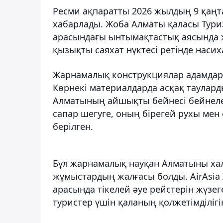
Ресми ақпаратты 2026 жылдың 9 қаңта
хабарлады. Жоба Алматы қаласы Тури
арасындағы ынтымақтастық аясында ж
қызықты саяхат нүктесі ретінде насих
Жарнамалық конструкциялар адамдар 
Көрнекі материалдарда асқақ тауларды
Алматының айшықты бейнесі бейнеленг
сапар шегуге, оның бірегей рухы ме
берілген.
Бұл жарнамалық науқан Алматыны ха
жұмыстардың жалғасы болды. AirAsia
арасында тікелей әуе рейстерін жүзе
туристер үшін қаланың қолжетімділіг