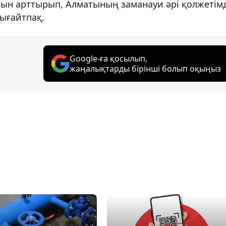
нын арттырып, Алматының заманауи әрі қолжетімд
нығайтпақ.
Google-ға қосылып,
жаңалықтарды бірінші болып оқыңыз