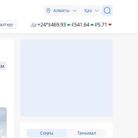
Алматы
Қаз
+24°
$
469.93
€
541.64
₽
5.71
алтері
ам
Соңғы
Танымал