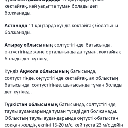
көктайғақ, кей уақытта тұман болады деп
болжанады.
Астанада
11 қаңтарда күндіз көктайғақ болатыны
болжанады.
Атырау облысының
солтүстігінде, батысында,
оңтүстігінде және орталығында да тұман, көктайғақ
болады деп күтіледі.
Күндіз
Ақмола облысының
батысында,
солтүстігінде, оңтүстігінде көктайғақ, ал облыстың
батысында, солтүстігінде, шығысында тұман болады
деп күтіледі.
Түркістан облысының
батысында, солтүстігінде,
таулы аудандарында тұман түседі деп болжанады.
Облыстың таулы аудандарында оңтүстік-батыстан
соққан желдің екпіні 15-20 м/с, кей тұста 23 м/с дейін