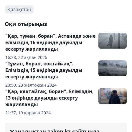
Қазақстан
Оқи отырыңыз
"Қар, тұман, боран". Астанада және
еліміздің 16 өңірінде дауылды
ескерту жарияланды
16:38, 22 ақпан 2026
"Тұман, боран, көктайғақ".
Еліміздің 15 өңірінде дауылды
ескерту жарияланды
20:50, 23 желтоқсан 2024
"Қар, көктайғақ, боран". Еліміздің
13 өңірінде дауылды ескерту
жарияланды
21:37, 19 қараша 2024
Жаңалықтан zakon.kz сайтында