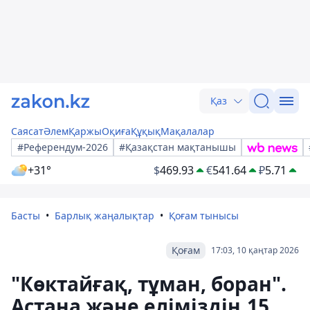
Қаз
Саясат
Әлем
Қаржы
Оқиға
Құқық
Мақалалар
#Референдум-2026
#Қазақстан мақтанышы
+31°
$
469.93
€
541.64
₽
5.71
Басты
Барлық жаңалықтар
Қоғам тынысы
Қоғам
17:03, 10 қаңтар 2026
"Көктайғақ, тұман, боран".
Астана және еліміздің 15