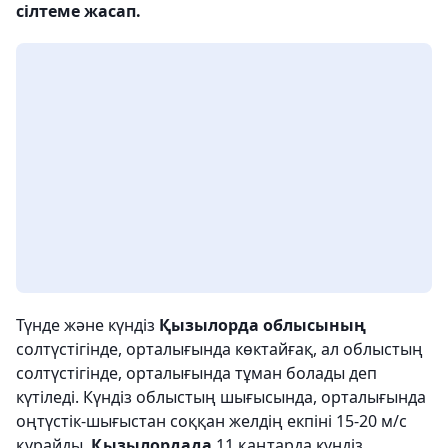
сілтеме жасап.
Түнде және күндіз
Қызылорда облысының
солтүстігінде, орталығында көктайғақ, ал облыстың
солтүстігінде, орталығында тұман болады деп
күтіледі. Күндіз облыстың шығысында, орталығында
оңтүстік-шығыстан соққан желдің екпіні 15-20 м/с
құрайды.
Қызылордада
11 қаңтарда күндіз