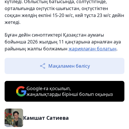
күтіледі. Облыстың батысында, солтүстігінде,
орталығында оңтүстік-шығыстан, оңтүстіктен
соққан желдің екпіні 15-20 м/с, кей тұста 23 м/с дейін
жетеді.
Бұған дейін синоптиктері Қазақстан аумағы
бойынша 2026 жылдың 11 қаңтарына арналған ауа
райының жалпы болжамын
жариялаған болатын
.
Мақаламен бөлісу
Google-ға қосылып,
жаңалықтарды бірінші болып оқыңыз
Камшат Сатиева