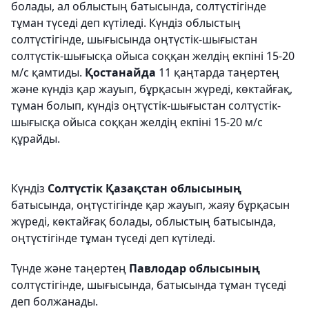
болады, ал облыстың батысында, солтүстігінде
тұман түседі деп күтіледі. Күндіз облыстың
солтүстігінде, шығысында оңтүстік-шығыстан
солтүстік-шығысқа ойыса соққан желдің екпіні 15-20
м/с қамтиды.
Қостанайда
11 қаңтарда таңертең
және күндіз қар жауып, бұрқасын жүреді, көктайғақ,
тұман болып, күндіз оңтүстік-шығыстан солтүстік-
шығысқа ойыса соққан желдің екпіні 15-20 м/с
құрайды.
Күндіз
Солтүстік Қазақстан облысының
батысында, оңтүстігінде қар жауып, жаяу бұрқасын
жүреді, көктайғақ болады, облыстың батысында,
оңтүстігінде тұман түседі деп күтіледі.
Түнде және таңертең
Павлодар облысының
солтүстігінде, шығысында, батысында тұман түседі
деп болжанады.