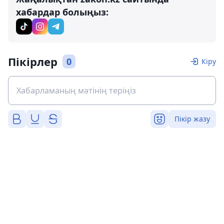
хабардар болыңыз:
Пікірлер
0
Кіру
Пікір жазу