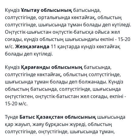
Күндіз
Ұлытау облысының
батысында,
солтүстігінде, орталығында көктайғақ, облыстың
солтүстігінде, шығысында тұман болады деп күтіледі.
Оңтүстік-шығыстан оңтүстік-батысқа ойыса жел
соғады, күндіз облыстың шығысындағы екпіні - 15-20
м/с.
Жезқазғанда
11 қаңтарда күндіз көктайғақ
болады деп күтіледі.
Күндіз
Қарағанды облысының
батысында,
солтүстігінде көктайғақ, облыстың солтүстігінде,
шығысында тұман болады деп болжанады. Күндіз
облыстың батысында, солтүстігінде, шығысында
оңтүстіктен, оңтүстік-батыстан жел соғады, екпіні -
15-20 м/с.
Түнде
Батыс Қазақстан облысының
шығысында
қар жауып, жаяу бұрқасын жүреді, облыстың
солтүстігінде, оңтүстігінде, шығысында тұман,