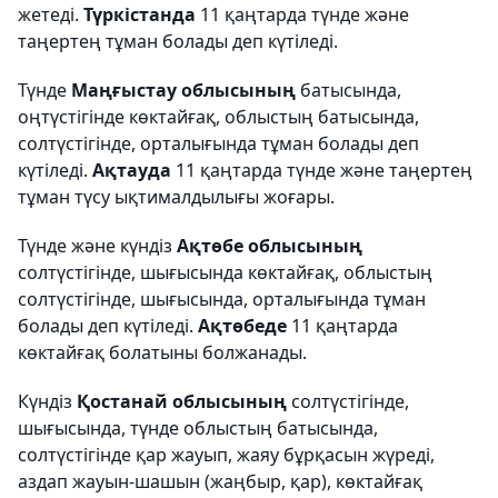
жетеді.
Түркістанда
11 қаңтарда түнде және
таңертең тұман болады деп күтіледі.
Түнде
Маңғыстау облысының
батысында,
оңтүстігінде көктайғақ, облыстың батысында,
солтүстігінде, орталығында тұман болады деп
күтіледі.
Ақтауда
11 қаңтарда түнде және таңертең
тұман түсу ықтималдылығы жоғары.
Түнде және күндіз
Ақтөбе облысының
солтүстігінде, шығысында көктайғақ, облыстың
солтүстігінде, шығысында, орталығында тұман
болады деп күтіледі.
Ақтөбеде
11 қаңтарда
көктайғақ болатыны болжанады.
Күндіз
Қостанай облысының
солтүстігінде,
шығысында, түнде облыстың батысында,
солтүстігінде қар жауып, жаяу бұрқасын жүреді,
аздап жауын-шашын (жаңбыр, қар), көктайғақ