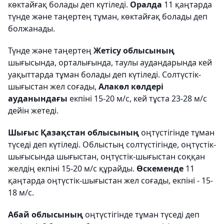
көктайғақ болады деп күтіледі.
Оралда
11 қаңтарда
түнде және таңертең тұман, көктайғақ болады деп
болжанады.
Түнде және таңертең
Жетісу облысының
шығысында, орталығында, таулы аудандарында кей
уақыттарда тұман болады деп күтіледі. Солтүстік-
шығыстан жел соғады,
Алакөл көлдері
ауданындағы
екпіні 15-20 м/с, кей тұста 23-28 м/с
дейін жетеді.
Шығыс Қазақстан облысының
оңтүстігінде тұман
түседі деп күтіледі. Облыстың солтүстігінде, оңтүстік-
шығысында шығыстан, оңтүстік-шығыстан соққан
желдің екпіні 15-20 м/с құрайды.
Өскеменде
11
қаңтарда оңтүстік-шығыстан жел соғады, екпіні - 15-
18 м/с.
Абай облысының
оңтүстігінде тұман түседі деп