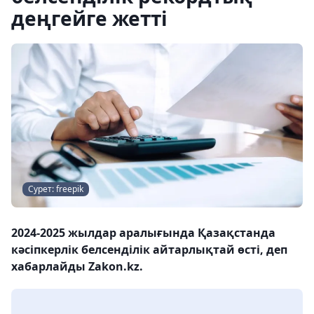
деңгейге жетті
Сурет: freepik
2024-2025 жылдар аралығында Қазақстанда
кәсіпкерлік белсенділік айтарлықтай өсті, деп
хабарлайды Zakon.kz.