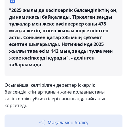
"2025 жылы да кәсіпкерлік белсенділіктің оң
динамикасы байқалады. Тіркелген заңды
тұлғалар мен жеке кәсіпкерлер саны 478
мыңға жетіп, өткен жылғы көрсеткіштен
асты. Сонымен қатар 335 мың субъект
есептен шығарылды. Нәтижесінде 2025
жылғы таза өсім 142 мың заңды тұлға мен
жеке кәсіпкерді құрады", - делінген
хабарламада.
Осылайша, келтірілген деректер іскерлік
белсенділіктің артқанын және қолданыстағы
кәсіпкерлік субъектілері санының ұлғайғанын
көрсетеді.
Мақаламен бөлісу