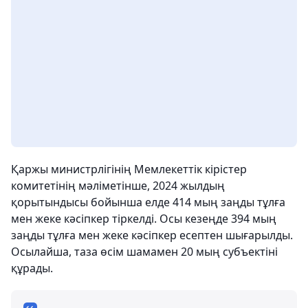
Қаржы министрлігінің Мемлекеттік кірістер
комитетінің мәліметінше, 2024 жылдың
қорытындысы бойынша елде 414 мың заңды тұлға
мен жеке кәсіпкер тіркелді. Осы кезеңде 394 мың
заңды тұлға мен жеке кәсіпкер есептен шығарылды.
Осылайша, таза өсім шамамен 20 мың субъектіні
құрады.