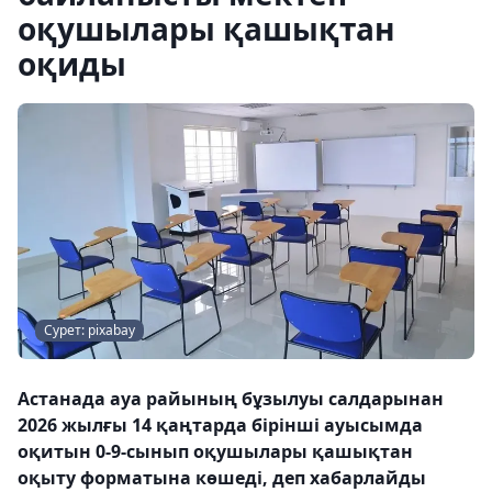
оқушылары қашықтан
оқиды
Сурет: pixabay
Астанада ауа райының бұзылуы салдарынан
2026 жылғы 14 қаңтарда бірінші ауысымда
оқитын 0-9-сынып оқушылары қашықтан
оқыту форматына көшеді, деп хабарлайды