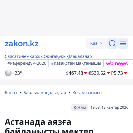
Қаз
Саясат
Әлем
Қаржы
Оқиға
Құқық
Мақалалар
#Референдум-2026
#Қазақстан мақтанышы
+23°
$
467.48
€
539.52
₽
5.73
Басты
Барлық жаңалықтар
Қоғам тынысы
Қоғам
19:03, 13 қаңтар 2026
Астанада аязға
байланысты мектеп