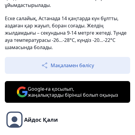
ұйымдастырылады.
Еске салайық, Астанада 14 қаңтарда күн бұлтты,
аздаған қар жауып, боран соғады. Желдің
жылдамдығы – секундына 9-14 метрге жетеді. Түнде
ауа температурасы -26…-28°С, күндіз -20…-22°С
шамасында болады.
Мақаламен бөлісу
Google-ға қосылып,
жаңалықтарды бірінші болып оқыңыз
Айдос Қали