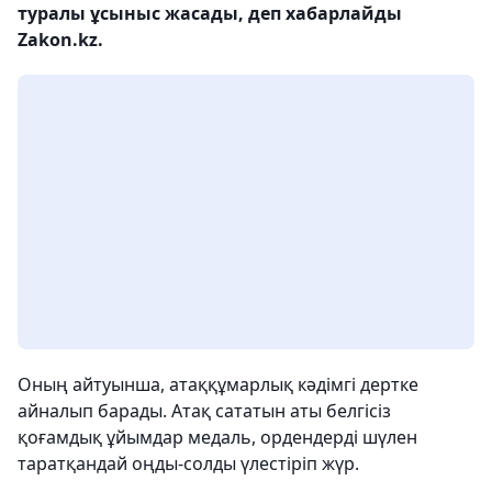
туралы ұсыныс жасады, деп хабарлайды
Zakon.kz.
Оның айтуынша, атаққұмарлық кәдімгі дертке
айналып барады. Атақ сататын аты белгісіз
қоғамдық ұйымдар медаль, ордендерді шүлен
таратқандай оңды-солды үлестіріп жүр.