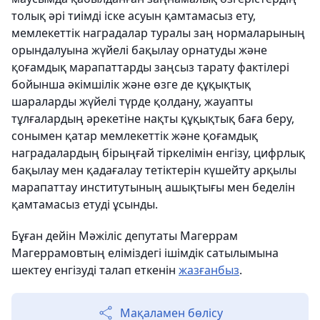
толық әрі тиімді іске асуын қамтамасыз ету,
мемлекеттік наградалар туралы заң нормаларының
орындалуына жүйелі бақылау орнатуды және
қоғамдық марапаттарды заңсыз тарату фактілері
бойынша әкімшілік және өзге де құқықтық
шараларды жүйелі түрде қолдану, жауапты
тұлғалардың әрекетіне нақты құқықтық баға беру,
сонымен қатар мемлекеттік және қоғамдық
наградалардың бірыңғай тіркелімін енгізу, цифрлық
бақылау мен қадағалау тетіктерін күшейту арқылы
марапаттау институтының ашықтығы мен беделін
қамтамасыз етуді ұсынды.
Бұған дейін Мәжіліс депутаты Магеррам
Магеррамовтың еліміздегі ішімдік сатылымына
шектеу енгізуді талап еткенін
жазғанбыз
.
Мақаламен бөлісу