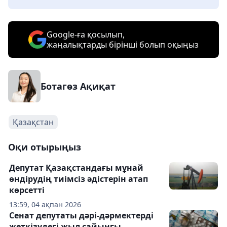
Google-ға қосылып,
жаңалықтарды бірінші болып оқыңыз
Ботагөз Ақиқат
Қазақстан
Оқи отырыңыз
Депутат Қазақстандағы мұнай
өндірудің тиімсіз әдістерін атап
көрсетті
13:59, 04 ақпан 2026
Сенат депутаты дәрі-дәрмектерді
жеткізудегі жыл сайынғы