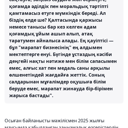
қоғамда әділдік пен моральдық тәртіпті
қамтамасыз етуге мүмкіндік береді. Ал
біздің елде ше? Қалтасында қаржысы
немесе танысы бар кез келген адам
қоғамдық ұйым ашып алып, атақ
таратумен айналыса алады. Ең қауіптісі —
бұл "марапат бизнесінің" ең алдымен
мектептерге енуі. Бүгінде ұстаздың кәсіби
деңгейі нақты нәтиже мен білім сапасымен
емес, алғыс хат пен медаль саны арқылы
өлшенетіндей жағдайға жеттік. Соның
салдарынан мұғалімдер оқушыға білім
беруде емес, марапат жинауда бір-бірімен
жарыса бастады".
Осыған байланысты мәжілісмен 2025 жылғы
маусымда қабылданған заңнамалық өзгерістердің