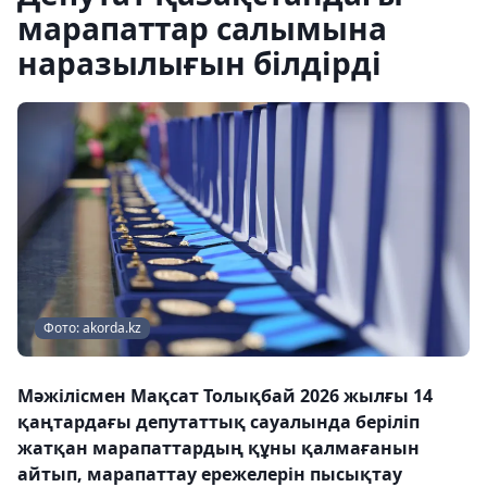
марапаттар салымына
наразылығын білдірді
Фото: akorda.kz
Мәжілісмен Мақсат Толықбай 2026 жылғы 14
қаңтардағы депутаттық сауалында беріліп
жатқан марапаттардың құны қалмағанын
айтып, марапаттау ережелерін пысықтау