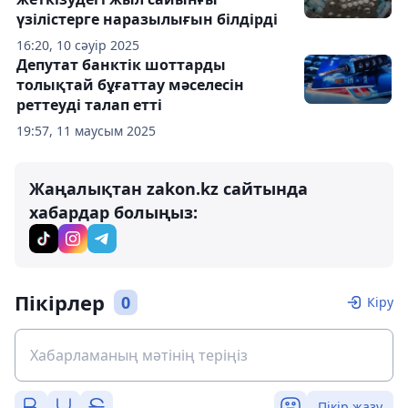
үзілістерге наразылығын білдірді
16:20, 10 сәуір 2025
Депутат банктік шоттарды
толықтай бұғаттау мәселесін
реттеуді талап етті
19:57, 11 маусым 2025
Жаңалықтан zakon.kz сайтында
хабардар болыңыз:
Пікірлер
0
Кіру
Пікір жазу