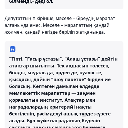
білмейді,- деді ол.
Депутаттың пікірінше, мәселе – біреудің марапат
алғанында емес. Мәселе – марапаттың қандай
жолмен, қандай негізде беріліп жатқанында.
"Тіпті, "Ғасыр ұстазы", "Алаш ұстазы" дейтін
атақтар шығыпты. Тек ақшасын төлесең
болды, медаль да, орден де, куәлік те,
қысқасы, дайын "шоу-пакетке" бірден ие
боласың. Көптеген дамыған елдерде
мемлекеттік марапаттар — заңмен
қорғалатын институт. Атақтар мен
наградалардың критерийі нақты
белгіленіп, рәсімделуі ашық түрде жүзеге
асады. Бұл жүйе награданың беделін
сақтауға, заңсыз саудаға жол бермеуге,