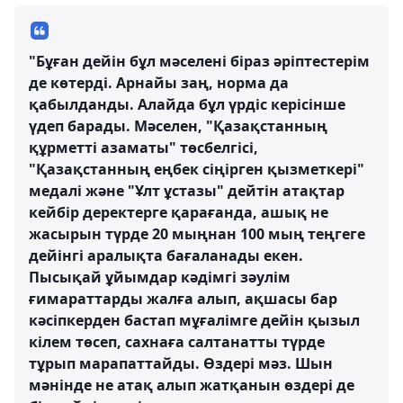
"Бұған дейін бұл мәселені біраз әріптестерім
де көтерді. Арнайы заң, норма да
қабылданды. Алайда бұл үрдіс керісінше
үдеп барады. Мәселен, "Қазақстанның
құрметті азаматы" төсбелгісі,
"Қазақстанның еңбек сіңірген қызметкері"
медалі және "Ұлт ұстазы" дейтін атақтар
кейбір деректерге қарағанда, ашық не
жасырын түрде 20 мыңнан 100 мың теңгеге
дейінгі аралықта бағаланады екен.
Пысықай ұйымдар кәдімгі зәулім
ғимараттарды жалға алып, ақшасы бар
кәсіпкерден бастап мұғалімге дейін қызыл
кілем төсеп, сахнаға салтанатты түрде
тұрып марапаттайды. Өздері мәз. Шын
мәнінде не атақ алып жатқанын өздері де