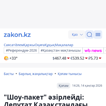
Қаз
Саясат
Әлем
Қаржы
Оқиға
Құқық
Мақалалар
#Референдум-2026
#Қазақстан мақтанышы
+33°
$
467.48
€
539.52
₽
5.73
Басты
Барлық жаңалықтар
Қоғам тынысы
Қоғам
14:26, 14 қаңтар 2026
"Шоу-пакет" әзірлейді:
Депутат Қазақстандағы