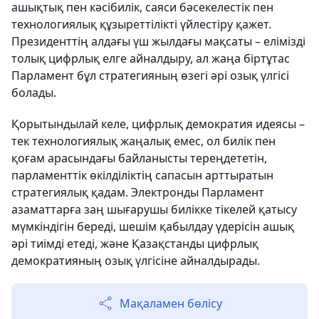
ашықтық пен кәсібилік, саяси бәсекелестік пен
технологиялық құзыреттілікті үйлестіру қажет.
Президенттің алдағы үш жылдағы мақсаты – елімізді
толық цифрлық елге айналдыру, ал жаңа біртұтас
Парламент бұл стратегияның өзегі әрі озық үлгісі
болады.
Қорытындылай келе, цифрлық демократия идеясы –
тек технологиялық жаңалық емес, ол билік пен
қоғам арасындағы байланысты тереңдететін,
парламенттік өкілділіктің сапасын арттыратын
стратегиялық қадам. Электронды Парламент
азаматтарға заң шығарушы билікке тікелей қатысу
мүмкіндігін береді, шешім қабылдау үдерісін ашық
әрі тиімді етеді, және Қазақстанды цифрлық
демократияның озық үлгісіне айналдырады.
Мақаламен бөлісу