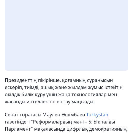
Президенттің пікірінше, қоғамның сұранысын
ескеріп, тиімді, ашық және жылдам жұмыс істейтін
өкілдік билік құру үшін жаңа технологиялар мен
жасанды интеллектіні енгізу маңызды.
Сенат төрағасы Мәулен Әшімбаев
Turkystan
газетіндегі "Реформалардың мәні – 5: Ықпалды
Парламент" мақаласында цифрлық демократияның