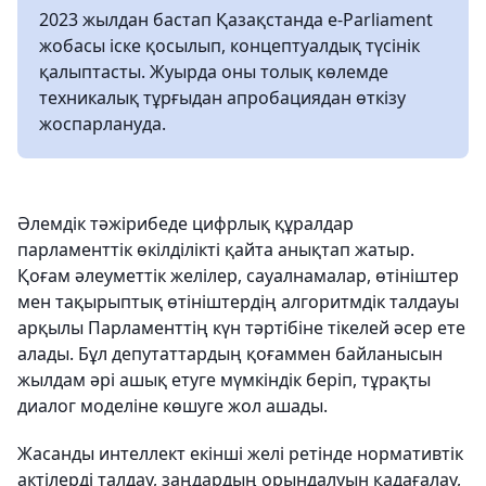
2023 жылдан бастап Қазақстанда e-Parliament
жобасы іске қосылып, концептуалдық түсінік
қалыптасты. Жуырда оны толық көлемде
техникалық тұрғыдан апробациядан өткізу
жоспарлануда.
Әлемдік тәжірибеде цифрлық құралдар
парламенттік өкілділікті қайта анықтап жатыр.
Қоғам әлеуметтік желілер, сауалнамалар, өтініштер
мен тақырыптық өтініштердің алгоритмдік талдауы
арқылы Парламенттің күн тәртібіне тікелей әсер ете
алады. Бұл депутаттардың қоғаммен байланысын
жылдам әрі ашық етуге мүмкіндік беріп, тұрақты
диалог моделіне көшуге жол ашады.
Жасанды интеллект екінші желі ретінде нормативтік
актілерді талдау, заңдардың орындалуын қадағалау,