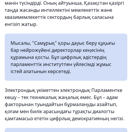
мәнін түсіндірді. Оның айтуынша, Қазақстан қазіргі
таңда жасанды интеллектіні мемлекеттік және
квазимемлекеттік сектордың барлық саласына
енгізіп жатыр.
Мысалы, "Самұрық" қоры дауыс беру құқығы
бар нейрожүйені директорлар кеңесінің
құрамына қосты. Бұл цифрлық әдістердің
парламенттік институтпен үйлесімді жұмыс
істей алатынын көрсетеді.
Электрондық үкіметтен электрондық Парламентке
көшу – тек техникалық жаңалық емес. Бұл – адам
факторынан туындайтын бұрмалануды азайтып,
қоғам мен билік арасындағы тұрақты диалогты
қамтамасыз ететін цифрлық демократияның негізі.