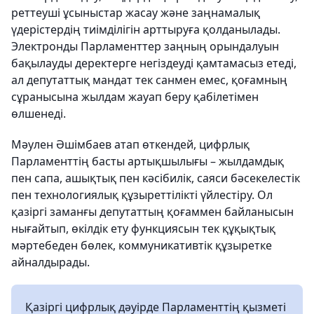
реттеуші ұсыныстар жасау және заңнамалық
үдерістердің тиімділігін арттыруға қолданылады.
Электронды Парламенттер заңның орындалуын
бақылауды деректерге негіздеуді қамтамасыз етеді,
ал депутаттық мандат тек санмен емес, қоғамның
сұранысына жылдам жауап беру қабілетімен
өлшенеді.
Мәулен Әшімбаев атап өткендей, цифрлық
Парламенттің басты артықшылығы – жылдамдық
пен сапа, ашықтық пен кәсібилік, саяси бәсекелестік
пен технологиялық құзыреттілікті үйлестіру. Ол
қазіргі заманғы депутаттың қоғаммен байланысын
нығайтып, өкілдік ету функциясын тек құқықтық
мәртебеден бөлек, коммуникативтік құзыретке
айналдырады.
Қазіргі цифрлық дәуірде Парламенттің қызметі