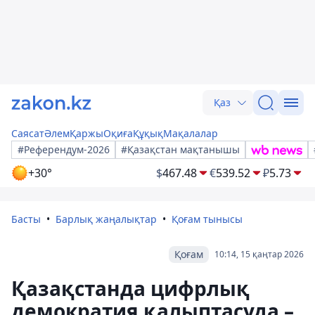
Қаз
Саясат
Әлем
Қаржы
Оқиға
Құқық
Мақалалар
#Референдум-2026
#Қазақстан мақтанышы
+30°
$
467.48
€
539.52
₽
5.73
Басты
Барлық жаңалықтар
Қоғам тынысы
Қоғам
10:14, 15 қаңтар 2026
Қазақстанда цифрлық
демократия қалыптасуда –