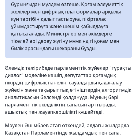
бұрынғыдан мүлдем өзгеше. Қоғам әлеуметтік
желілер мен цифрлық платформалар арқылы
күн тәртібін қалыптастыруға, пікірталас
ұйымдастыруға және шешім қабылдауға
қатыса алады. Министрлер мен әкімдерге
тікелей әрі дереу жүгіну мүмкіндігі қоғам мен
билік арасындағы шекараны бұзды.
Әлемдік тәжірибеде парламенттік жүйелер "тұрақты
диалог" моделіне көшіп, депутаттар қоғамдық
пікірдің цифрлық панелін, сауалдарды қадағалау
жүйесін және тақырыптық өтініштердің алгоритмдік
аналитикасын белсенді қолдануда. Мұның бәрі
парламенттік өкілділіктің сапасын арттырады,
ашықтық пен жауапкершілікті күшейтеді.
Мәулен Әшімбаев атап өткендей, алдағы жылдарда
Қазақстан Парламентінде жылдамдық пен сапа,