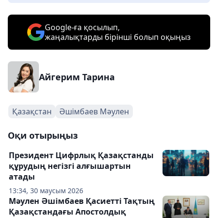
Google-ға қосылып,
жаңалықтарды бірінші болып оқыңыз
Айгерим Тарина
Қазақстан
Әшімбаев Мәулен
Оқи отырыңыз
Президент Цифрлық Қазақстанды
құрудың негізгі алғышартын
атады
13:34, 30 маусым 2026
Мәулен Әшімбаев Қасиетті Тақтың
Қазақстандағы Апостолдық