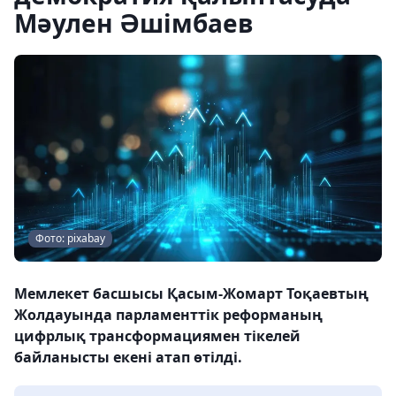
Мәулен Әшімбаев
Фото: pixabay
Мемлекет басшысы Қасым-Жомарт Тоқаевтың
Жолдауында парламенттік реформаның
цифрлық трансформациямен тікелей
байланысты екені атап өтілді.