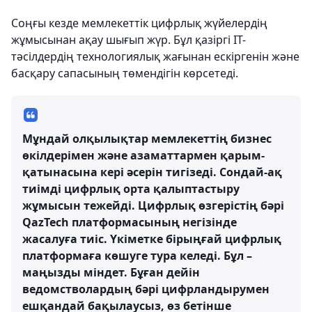
Соңғы кезде мемлекеттік цифрлық жүйелердің
жұмысынан ақау шығып жүр. Бұл қазіргі ІТ-
тәсілдердің технологиялық жағынан ескіргенін және
басқару сапасының төмендігін көрсетеді.
Мұндай олқылықтар мемлекеттің бизнес
өкілдерімен және азаматтармен қарым-
қатынасына кері әсерін тигізеді. Сондай-ақ
тиімді цифрлық орта қалыптастыру
жұмысын тежейді. Цифрлық өзгерістің бәрі
QazTech платформасының негізінде
жасалуға тиіс. Үкіметке бірыңғай цифрлық
платформаға көшуге тура келеді. Бұл –
маңызды міндет. Бұған дейін
ведомстволардың бәрі цифрландырумен
ешқандай бақылаусыз, өз бетінше