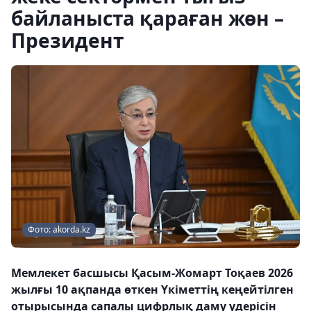
байланыста қараған жөн –
Президент
Фото: akorda.kz
Мемлекет басшысы Қасым-Жомарт Тоқаев 2026
жылғы 10 ақпанда өткен Үкіметтің кеңейтілген
отырысында сапалы цифрлық даму үдерісін