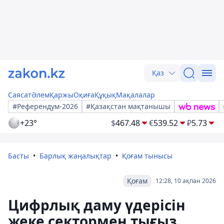
Қаз
Саясат
Әлем
Қаржы
Оқиға
Құқық
Мақалалар
#Референдум-2026
#Қазақстан мақтанышы
+23°
$
467.48
€
539.52
₽
5.73
Басты
Барлық жаңалықтар
Қоғам тынысы
Қоғам
12:28, 10 ақпан 2026
Цифрлық даму үдерісін
жеке сектормен тығыз