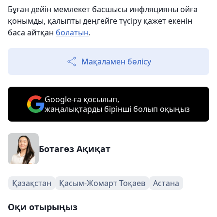
Бұған дейін мемлекет басшысы инфляцияны ойға
қонымды, қалыпты деңгейге түсіру қажет екенін
баса айтқан
болатын
.
Мақаламен бөлісу
Google-ға қосылып,
жаңалықтарды бірінші болып оқыңыз
Ботагөз Ақиқат
Қазақстан
Қасым-Жомарт Тоқаев
Астана
Оқи отырыңыз