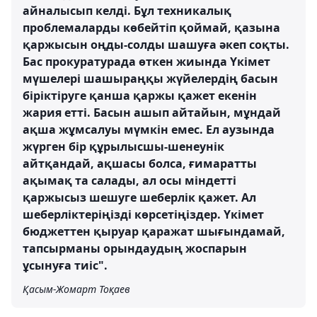
айналысып келді. Бұл техникалық
проблемаларды көбейтіп қоймай, қазына
қаржысын оңды-солды шашуға әкеп соқты.
Бас прокуратурада өткен жиында Үкімет
мүшелері шашыраңқы жүйелердің басын
біріктіруге қанша қаржы қажет екенін
жария етті. Басын ашып айтайын, мұндай
ақша жұмсалуы мүмкін емес. Ел аузында
жүрген бір құрылысшы-шенеунік
айтқандай, ақшасы болса, ғимаратты
ақымақ та салады, ал осы міндетті
қаржысыз шешуге шеберлік қажет. Ал
шеберліктеріңізді көрсетіңіздер. Үкімет
бюджеттен қыруар қаражат шығындамай,
тапсырманы орындаудың жоспарын
ұсынуға тиіс".
Қасым-Жомарт Тоқаев