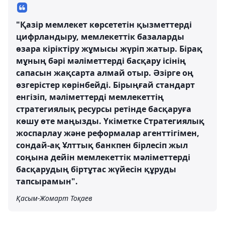
"Қазір мемлекет көрсететін қызметтерді
цифрландыру, мемлекеттік базаларды
өзара кіріктіру жұмысы жүріп жатыр. Бірақ
мұның бәрі мәліметтерді басқару ісінің
сапасын жақсарта алмай отыр. Әзірге оң
өзгерістер көрінбейді. Бірыңғай стандарт
енгізіп, мәліметтерді мемлекеттің
стратегиялық ресурсы ретінде басқаруға
көшу өте маңызды. Үкіметке Стратегиялық
жоспарлау және реформалар агенттігімен,
сондай-ақ Ұлттық банкпен бірлесіп жыл
соңына дейін мемлекеттік мәліметтерді
басқарудың біртұтас жүйесін құруды
тапсырамын".
Қасым-Жомарт Тоқаев