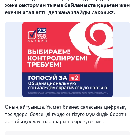
жеке сектормен тығыз байланыста қараған жөн
екенін атап өтті, деп хабарлайды Zakon.kz.
Оның айтуынша, Үкімет бизнес саласына цифрлық
тәсілдерді белсенді түрде енгізуге мүмкіндік беретін
арнайы қолдау шараларын әзірлеуге тиіс.