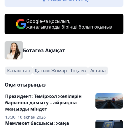
Google-ға қосылып,
жаңалықтарды бірінші болып оқыңыз
Ботагөз Ақиқат
Қазақстан
Қасым-Жомарт Тоқаев
Астана
Оқи отырыңыз
Президент: Теміржол желілерін
барынша дамыту – айрықша
маңызды міндет
13:30, 10 ақпан 2026
Мемлекет басшысы: жаңа