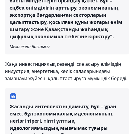
басты міндеттерін орындау қажет. Бұл –
еңбек өнімділігін арттыру, экономиканың
экспортқа бағдарланған секторларын
қалыптастыру, қосылған құны жоғары өнім
шығару және Қазақстанды жаһандық
цифрлық экономика тізбегіне кіріктіру".
Мемлекет басшысы
Жаңа инвестициялық кезеңді іске асыру еліміздің
индустрия, энергетика, көлік салаларындағы
заманауи жүйесін қалыптастыруға мүмкіндік береді.
Жасанды интеллектіні дамыту, бұл – ұран
емес, бұл экономикалық идеологияның
негізгі тірегі, тіпті ұлттық
идеологиямыздың мызғымас тұғыры