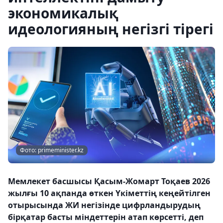
экономикалық
идеологияның негізгі тірегі
Фото: primeminister.kz
Мемлекет басшысы Қасым-Жомарт Тоқаев 2026
жылғы 10 ақпанда өткен Үкіметтің кеңейтілген
отырысында ЖИ негізінде цифрландырудың
бірқатар басты міндеттерін атап көрсетті, деп