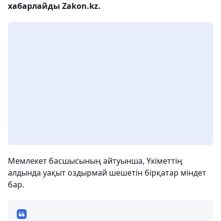
хабарлайды Zakon.kz.
Мемлекет басшысының айтуынша, Үкіметтің
алдында уақыт оздырмай шешетін бірқатар міндет
бар.