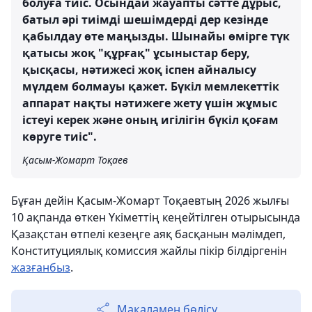
болуға тиіс. Осындай жауапты сәтте дұрыс,
батыл әрі тиімді шешімдерді дер кезінде
қабылдау өте маңызды. Шынайы өмірге түк
қатысы жоқ "құрғақ" ұсыныстар беру,
қысқасы, нәтижесі жоқ іспен айналысу
мүлдем болмауы қажет. Бүкіл мемлекеттік
аппарат нақты нәтижеге жету үшін жұмыс
істеуі керек және оның игілігін бүкіл қоғам
көруге тиіс".
Қасым-Жомарт Тоқаев
Бұған дейін Қасым-Жомарт Тоқаевтың 2026 жылғы
10 ақпанда өткен Үкіметтің кеңейтілген отырысында
Қазақстан өтпелі кезеңге аяқ басқанын мәлімдеп,
Конституциялық комиссия жайлы пікір білдіргенін
жазғанбыз
.
Мақаламен бөлісу