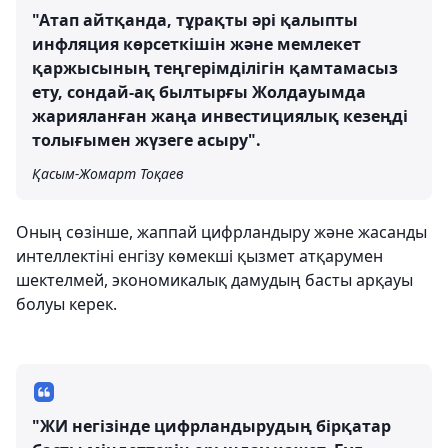
"Атап айтқанда, тұрақты әрі қалыпты
инфляция көрсеткішін және мемлекет
қаржысының теңгерімділігін қамтамасыз
ету, сондай-ақ былтырғы Жолдауымда
жарияланған жаңа инвестициялық кезеңді
толығымен жүзеге асыру".
Қасым-Жомарт Тоқаев
Оның сөзінше, жаппай цифрландыру және жасанды
интеллектіні енгізу көмекші қызмет атқарумен
шектелмей, экономикалық дамудың басты арқауы
болуы керек.
"ЖИ негізінде цифрландырудың бірқатар