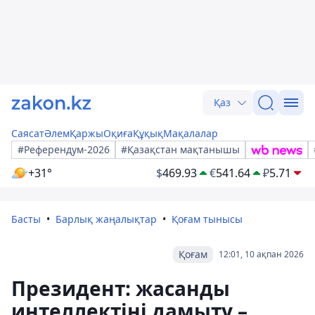
Қаз
Саясат
Әлем
Қаржы
Оқиға
Құқық
Мақалалар
#Референдум-2026
#Қазақстан мақтанышы
+31°
$
469.93
€
541.64
₽
5.71
Басты
Барлық жаңалықтар
Қоғам тынысы
Қоғам
12:01, 10 ақпан 2026
Президент: жасанды
интеллектіні дамыту –