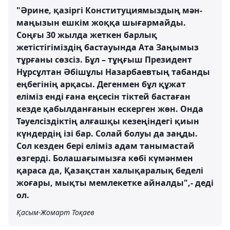
"Әрине, қазіргі Конституциямыздың мән-
маңызын ешкім жоққа шығармайды.
Соңғы 30 жылда жеткен барлық
жетістігіміздің бастауында Ата Заңымыз
тұрғаны сөзсіз. Бұл – тұңғыш Президент
Нұрсұлтан Әбішұлы Назарбаевтың табанды
еңбегінің арқасы. Дегенмен бұл құжат
еліміз енді ғана еңсесін тіктей бастаған
кезде қабылданғанын ескерген жөн. Онда
Тәуелсіздіктің алғашқы кезеңіндегі қиын
күндердің ізі бар. Солай болуы да заңды.
Сол кезден бері еліміз адам танымастай
өзгерді. Болашағымызға көбі күмәнмен
қараса да, Қазақстан халықаралық беделі
жоғары, мықты мемлекетке айналды",- деді
ол.
Қасым-Жомарт Тоқаев