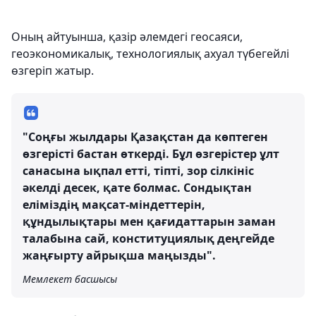
Оның айтуынша, қазір әлемдегі геосаяси,
геоэкономикалық, технологиялық ахуал түбегейлі
өзгеріп жатыр.
"Соңғы жылдары Қазақстан да көптеген
өзгерісті бастан өткерді. Бұл өзгерістер ұлт
санасына ықпал етті, тіпті, зор сілкініс
әкелді десек, қате болмас. Сондықтан
еліміздің мақсат-міндеттерін,
құндылықтары мен қағидаттарын заман
талабына сай, конституциялық деңгейде
жаңғырту айрықша маңызды".
Мемлекет басшысы