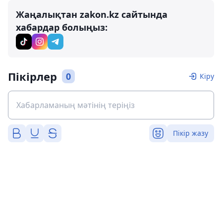
Жаңалықтан zakon.kz сайтында
хабардар болыңыз:
Пікірлер
0
Кіру
Пікір жазу