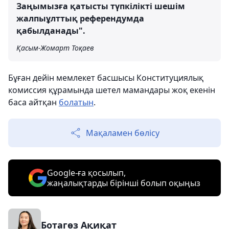
Заңымызға қатысты түпкілікті шешім
жалпыұлттық референдумда
қабылданады".
Қасым-Жомарт Тоқаев
Бұған дейін мемлекет басшысы Конституциялық
комиссия құрамында шетел мамандары жоқ екенін
баса айтқан
болатын
.
Мақаламен бөлісу
Google-ға қосылып,
жаңалықтарды бірінші болып оқыңыз
Ботагөз Ақиқат