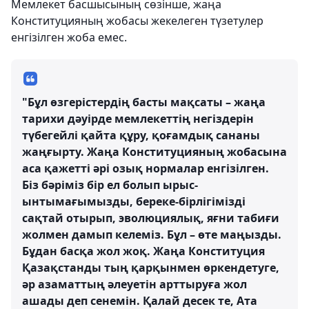
Мемлекет басшысының сөзінше, жаңа
Конституцияның жобасы жекелеген түзетулер
енгізілген жоба емес.
"Бұл өзгерістердің басты мақсаты – жаңа
тарихи дәуірде мемлекеттің негіздерін
түбегейлі қайта құру, қоғамдық сананы
жаңғырту. Жаңа Конституцияның жобасына
аса қажетті әрі озық нормалар енгізілген.
Біз бәріміз бір ел болып ырыс-
ынтымағымызды, береке-бірлігімізді
сақтай отырып, эволюциялық, яғни табиғи
жолмен дамып келеміз. Бұл – өте маңызды.
Бұдан басқа жол жоқ. Жаңа Конституция
Қазақстанды тың қарқынмен өркендетуге,
әр азаматтың әлеуетін арттыруға жол
ашады деп сенемін. Қалай десек те, Ата