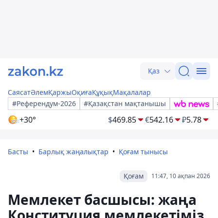
Қаз
Саясат
Әлем
Қаржы
Оқиға
Құқық
Мақалалар
#Референдум-2026
#Қазақстан мақтанышы
+30°
$
469.85
€
542.16
₽
5.78
Басты
Барлық жаңалықтар
Қоғам тынысы
Қоғам
11:47, 10 ақпан 2026
Мемлекет басшысы: жаңа
Конституция мемлекетіміз