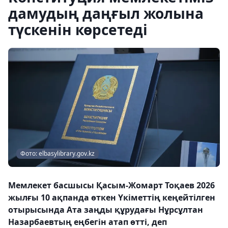
дамудың даңғыл жолына
түскенін көрсетеді
Фото: elbasylibrary.gov.kz
Мемлекет басшысы Қасым-Жомарт Тоқаев 2026
жылғы 10 ақпанда өткен Үкіметтің кеңейтілген
отырысында Ата заңды құрудағы Нұрсұлтан
Назарбаевтың еңбегін атап өтті, деп