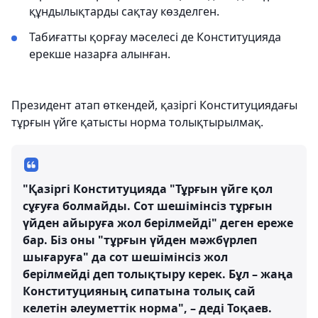
құндылықтарды сақтау көзделген.
Табиғатты қорғау мәселесі де Конституцияда
ерекше назарға алынған.
Президент атап өткендей, қазіргі Конституциядағы
тұрғын үйге қатысты норма толықтырылмақ.
"Қазіргі Конституцияда "Тұрғын үйге қол
сұғуға болмайды. Сот шешімінсіз тұрғын
үйден айыруға жол берілмейді" деген ереже
бар. Біз оны "тұрғын үйден мәжбүрлеп
шығаруға" да сот шешімінсіз жол
берілмейді деп толықтыру керек. Бұл – жаңа
Конституцияның сипатына толық сай
келетін әлеуметтік норма", – деді Тоқаев.