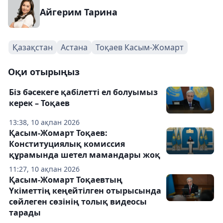
Айгерим Тарина
Қазақстан
Астана
Тоқаев Касым-Жомарт
Оқи отырыңыз
Біз бәсекеге қабілетті ел болуымыз
керек – Тоқаев
13:38, 10 ақпан 2026
Қасым-Жомарт Тоқаев:
Конституциялық комиссия
құрамында шетел мамандары жоқ
11:27, 10 ақпан 2026
Қасым-Жомарт Тоқаевтың
Үкіметтің кеңейтілген отырысында
сөйлеген сөзінің толық видеосы
тарады