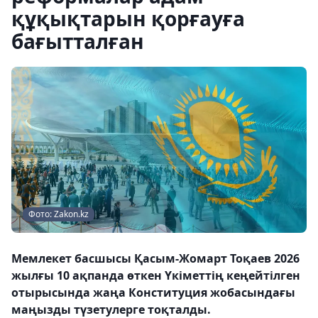
құқықтарын қорғауға
бағытталған
Фото: Zakon.kz
Мемлекет басшысы Қасым-Жомарт Тоқаев 2026
жылғы 10 ақпанда өткен Үкіметтің кеңейтілген
отырысында жаңа Конституция жобасындағы
маңызды түзетулерге тоқталды.