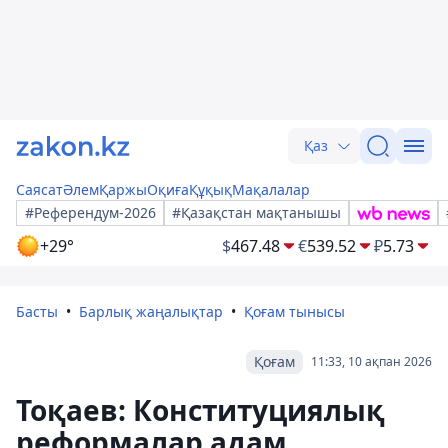
Қаз
Саясат
Әлем
Қаржы
Оқиға
Құқық
Мақалалар
#Референдум-2026
#Қазақстан мақтанышы
+29°
$
467.48
€
539.52
₽
5.73
Басты
Барлық жаңалықтар
Қоғам тынысы
Қоғам
11:33, 10 ақпан 2026
Тоқаев: Конституциялық
реформалар адам