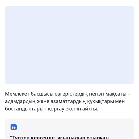
Мемлекет басшысы өзгерістердің негізгі мақсаты –
адамдардың және азаматтардың құқықтары мен
бостандықтарын қорғау екенін айтты.
"Түптеп келгенде, ұсынылып отырған