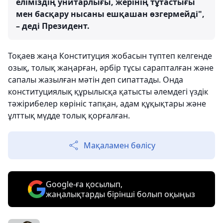
еліміздің унитарлығы, жерінің тұтастығы
мен басқару нысаны ешқашан өзгермейді",
– деді Президент.
Тоқаев жаңа Конституция жобасын түптеп келгенде
озық, толық жаңарған, әрбір тұсы сарапталған және
сапалы жазылған мәтін деп сипаттады. Онда
конституциялық құрылысқа қатысты әлемдегі үздік
тәжірибелер көрініс тапқан, адам құқықтары және
ұлттық мүдде толық қорғалған.
Мақаламен бөлісу
Google-ға қосылып,
жаңалықтарды бірінші болып оқыңыз