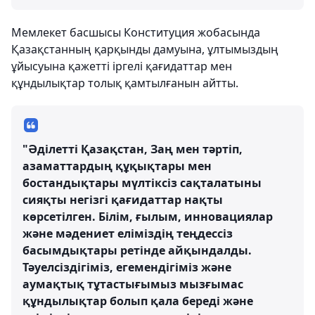
Мемлекет басшысы Конституция жобасында
Қазақстанның қарқынды дамуына, ұлтымыздың
ұйысуына қажетті іргелі қағидаттар мен
құндылықтар толық қамтылғанын айтты.
"Әділетті Қазақстан, Заң мен тәртіп,
азаматтардың құқықтары мен
бостандықтары мүлтіксіз сақталатыны
сияқты негізгі қағидаттар нақты
көрсетілген. Білім, ғылым, инновациялар
және мәдениет еліміздің теңдессіз
басымдықтары ретінде айқындалды.
Тәуелсіздігіміз, егемендігіміз және
аумақтық тұтастығымыз мызғымас
құндылықтар болып қала береді және