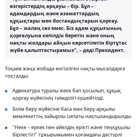
өзгерістердің арқауы – бір. Бұл –
адамдардың және азаматтардың
құқықтары мен бостандықтарын қорғау.
Бұл – жалаң сөз емес. Біз адам құқығының
қорғалуына кепілдік беретін және оның
нақты жолдары айқын көрсетілетін біртұтас
жүйе қалыптастырамыз", – деді Президент.
Тоқаев жаңа жобада енгізілген нақты мысалдарға
тоқталды:
Адвокатура туралы жеке бап қосылып, құқық
қорғау жүйесінің тиімділігі күшейтілді.
Білім беру жүйесіне баса мән беру арқылы
мемлекеттің зайырлы сипаты нақтыландырылды.
"Неке – еркек пен әйелдің ерікті және теңқұқылы
бірлестігі" тұжырымымен қоғамдағы дәстүрлі