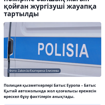
қойған жүргізуші жауапқа
тартылды
Фото: Zakon.kz/Екатерина Елисеева
Полиция қызметкерлері Батыс Еуропа – Батыс
Қытай автожолында жол қозғалысы ережесін
өрескел бұзу фактілерін анықтады.