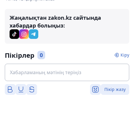
Жаңалықтан zakon.kz сайтында
хабардар болыңыз:
Пікірлер
0
Кіру
Пікір жазу