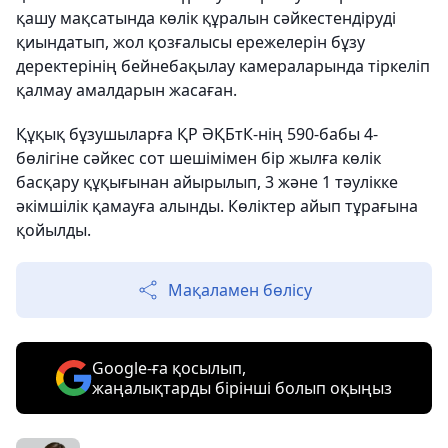
қашу мақсатында көлік құралын сәйкестендіруді
қиындатып, жол қозғалысы ережелерін бұзу
деректерінің бейнебақылау камераларында тіркеліп
қалмау амалдарын жасаған.
Құқық бұзушыларға ҚР ӘҚБтК-нің 590-бабы 4-
бөлігіне сәйкес сот шешімімен бір жылға көлік
басқару құқығынан айырылып, 3 және 1 тәулікке
әкімшілік қамауға алынды. Көліктер айып тұрағына
қойылды.
Мақаламен бөлісу
Google-ға қосылып,
жаңалықтарды бірінші болып оқыңыз