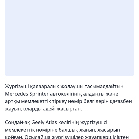
Жүргізуші қалааралық жолаушы тасымалдайтын
Mercedes Sprinter автокөлігінің алдыңғы және
артқы мемлекеттік тіркеу нөмір белгілерін қағазбен
жауып, оларды әдейі жасырған.
Сондай-ақ Geely Atlas көлігінің жүргізушісі
мемлекеттік нөміріне балшық жағып, жасырып
қойған. Осылайша жүргізушілер жауапкершіліктен