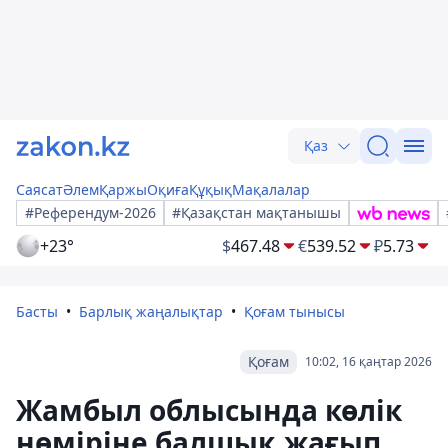
Қаз
Саясат
Әлем
Қаржы
Оқиға
Құқық
Мақалалар
#Референдум-2026
#Қазақстан мақтанышы
+23°
$
467.48
€
539.52
₽
5.73
Басты
Барлық жаңалықтар
Қоғам тынысы
Қоғам
10:02, 16 қаңтар 2026
Жамбыл облысында көлік
нөміріне балшық жағып