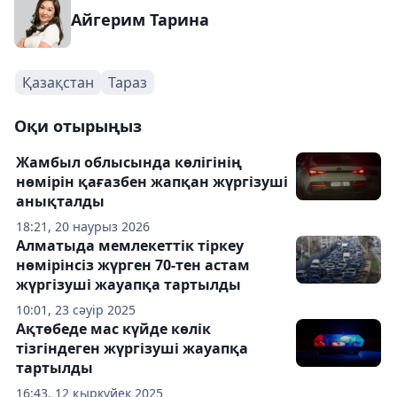
Айгерим Тарина
Қазақстан
Тараз
Оқи отырыңыз
Жамбыл облысында көлігінің
нөмірін қағазбен жапқан жүргізуші
анықталды
18:21, 20 наурыз 2026
Алматыда мемлекеттік тіркеу
нөмірінсіз жүрген 70-тен астам
жүргізуші жауапқа тартылды
10:01, 23 сәуір 2025
Ақтөбеде мас күйде көлік
тізгіндеген жүргізуші жауапқа
тартылды
16:43, 12 қыркүйек 2025