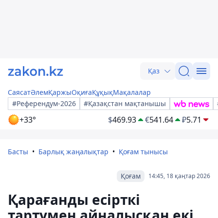
Қаз
Саясат
Әлем
Қаржы
Оқиға
Құқық
Мақалалар
#Референдум-2026
#Қазақстан мақтанышы
+33°
$
469.93
€
541.64
₽
5.71
Басты
Барлық жаңалықтар
Қоғам тынысы
Қоғам
14:45, 18 қаңтар 2026
Қарағанды есірткі
тартумен айналысқан екі