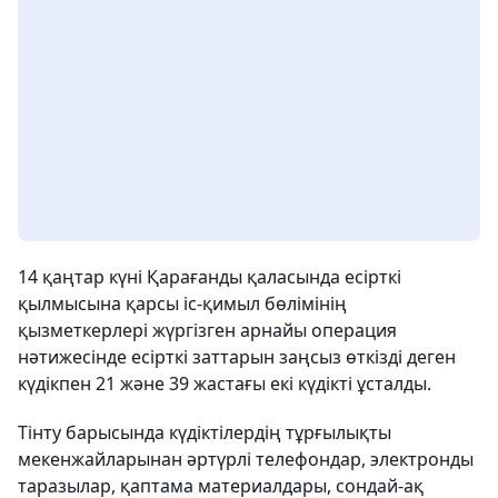
14 қаңтар күні Қарағанды қаласында есірткі
қылмысына қарсы іс-қимыл бөлімінің
қызметкерлері жүргізген арнайы операция
нәтижесінде есірткі заттарын заңсыз өткізді деген
күдікпен 21 және 39 жастағы екі күдікті ұсталды.
Тінту барысында күдіктілердің тұрғылықты
мекенжайларынан әртүрлі телефондар, электронды
таразылар, қаптама материалдары, сондай-ақ