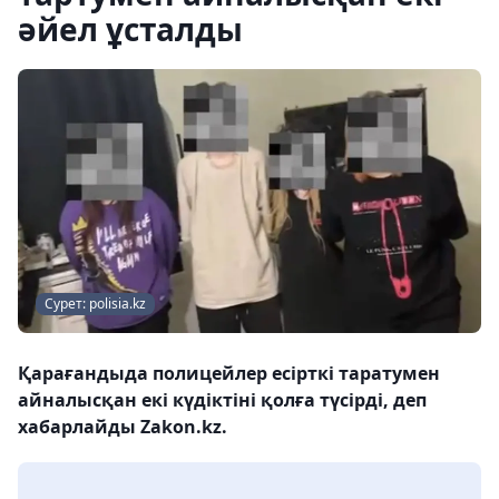
әйел ұсталды
Сурет: polisia.kz
Қарағандыда полицейлер есірткі таратумен
айналысқан екі күдіктіні қолға түсірді, деп
хабарлайды Zakon.kz.