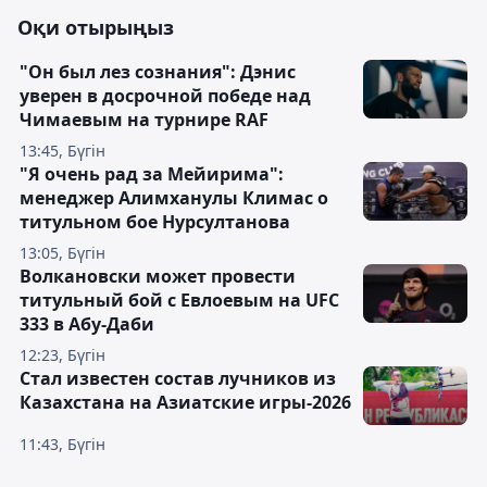
Оқи отырыңыз
"Он был лез сознания": Дэнис
уверен в досрочной победе над
Чимаевым на турнире RAF
13:45, Бүгін
"Я очень рад за Мейирима":
менеджер Алимханулы Климас о
титульном бое Нурсултанова
13:05, Бүгін
Волкановски может провести
титульный бой с Евлоевым на UFC
333 в Абу-Даби
12:23, Бүгін
Стал известен состав лучников из
Казахстана на Азиатские игры-2026
11:43, Бүгін