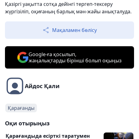
Қазіргі уақытта сотқа дейінгі тергеп-тексеру
жүргізіліп, оқиғаның барлық мән-жайы анықталуда.
Мақаламен бөлісу
Google-ға қосылып,
жаңалықтарды бірінші болып оқыңыз
Айдос Қали
Қарағанды
Оқи отырыңыз
Қарағандыда есірткі таратумен