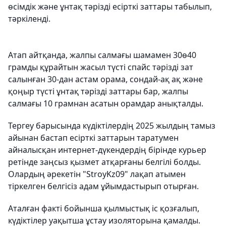
өсімдік және ұнтақ тәрізді есірткі заттары табылып,
тәркіленді.
Атап айтқанда, жалпы салмағы шамамен 30ө40
грамды құрайтын жасыл түсті спайс тәрізді зат
салынған 30-дан астам орама, сондай-ақ ақ және
қоңыр түсті ұнтақ тәрізді заттары бар, жалпы
салмағы 10 грамнан асатын орамдар анықталды.
Тергеу барысында күдіктілердің 2025 жылдың тамыз
айынан бастап есірткі заттарын таратумен
айналысқан интернет-дүкендердің бірінде курьер
ретінде заңсыз қызмет атқарғаны белгілі болды.
Олардың әрекетін "StroyKz09" лақап атымен
тіркелген белгісіз адам ұйымдастырып отырған.
Аталған факті бойынша қылмыстық іс қозғалып,
күдіктілер уақытша ұстау изоляторына қамалды.