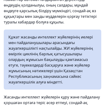
өңдеудің қолданылуы, оның салдары, мұндай
өңдеуге қарсылық білдіру мүмкіндігі, сондай-ақ өз
құқықтары мен заңды мүдделерін қорғау тетіктері
туралы хабардар болуға құқылы.
Құжат жасанды интеллект жүйелерінің иелері
мен пайдаланушылары арасындағы
жауапкершілікті нақтылайды. ЖИ жүйелерінің
өмірлік циклінің барлық қатысушылары
олардың жұмысын бақылауды қамтамасыз
етуге, тәуекелдерді басқаруға және жүйелер
жұмысының нәтижелері үшін Қазақстан
Республикасының заңнамасына сәйкес
жауапкершілік алуға міндетті.
Жасанды интеллект жүйелерін құру және пайдалану
қоршаған ортаға теріс әсер етпеуі, сондай-ақ