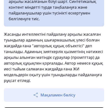
арқылы жасалғанын білуі шарт. Синтетикалық
контент міндетті түрде таңбалануға және
пайдаланушылар үшін түсінікті ескертумен
белгіленуге тиіс.
Жасанды интеллектіні пайдалану арқылы жасалған
туындылар адамның шығармашылық үлесі болған
жағдайда ғана "авторлық құқық объектісі" деп
танылады. Адамның зияткерлік қызметінің нәтижесі
арқылы алынған мәтіндік сұраулар (промпттар) да
авторлық құқықпен қорғалады. Автор немесе құқық
иесі тыйым салмаған жағдайда ғана ЖИ
модельдерін оқыту үшін туындыларды пайдалануға
рұқсат етіледі.
Мақаламен бөлісу