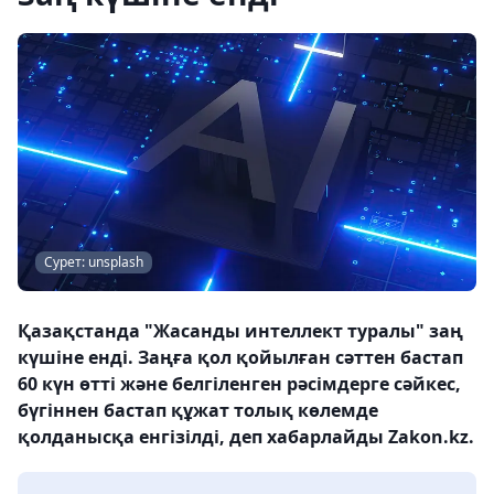
Сурет: unsplash
Қазақстанда "Жасанды интеллект туралы" заң
күшіне енді. Заңға қол қойылған сәттен бастап
60 күн өтті және белгіленген рәсімдерге сәйкес,
бүгіннен бастап құжат толық көлемде
қолданысқа енгізілді, деп хабарлайды Zakon.kz.