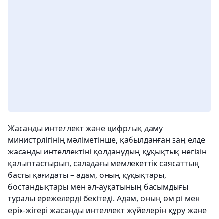
Жасанды интеллект және цифрлық даму
министрлігінің мәліметінше, қабылданған заң елде
жасанды интеллектіні қолданудың құқықтық негізін
қалыптастырып, саладағы мемлекеттік саясаттың
басты қағидаты – адам, оның құқықтары,
бостандықтары мен әл-ауқатының басымдығы
туралы ережелерді бекітеді. Адам, оның өмірі мен
ерік-жігері жасанды интеллект жүйелерін құру және