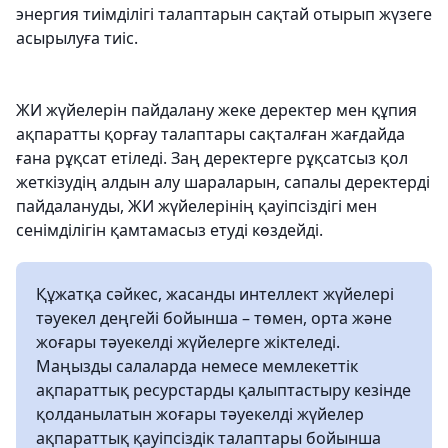
энергия тиімділігі талаптарын сақтай отырып жүзеге
асырылуға тиіс.
ЖИ жүйелерін пайдалану жеке деректер мен құпия
ақпаратты қорғау талаптары сақталған жағдайда
ғана рұқсат етіледі. Заң деректерге рұқсатсыз қол
жеткізудің алдын алу шараларын, сапалы деректерді
пайдалануды, ЖИ жүйелерінің қауіпсіздігі мен
сенімділігін қамтамасыз етуді көздейді.
Құжатқа сәйкес, жасанды интеллект жүйелері
тәуекел деңгейі бойынша – төмен, орта және
жоғары тәуекелді жүйелерге жіктеледі.
Маңызды салаларда немесе мемлекеттік
ақпараттық ресурстарды қалыптастыру кезінде
қолданылатын жоғары тәуекелді жүйелер
ақпараттық қауіпсіздік талаптары бойынша