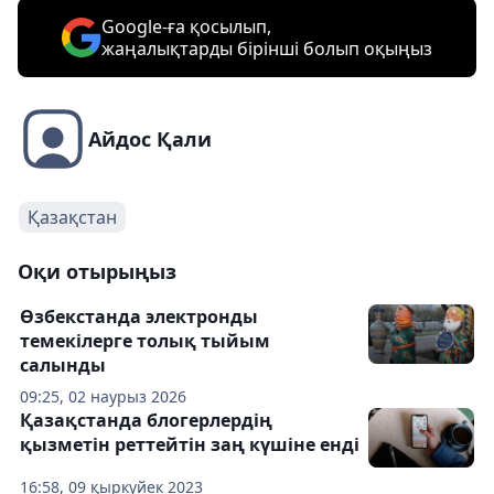
Google-ға қосылып,
жаңалықтарды бірінші болып оқыңыз
Айдос Қали
Қазақстан
Оқи отырыңыз
Өзбекстанда электронды
темекілерге толық тыйым
салынды
09:25, 02 наурыз 2026
Қазақстанда блогерлердің
қызметін реттейтін заң күшіне енді
16:58, 09 қыркүйек 2023