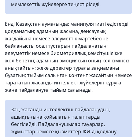
мемлекеттік жүйелерге теңестіріледі.
Енді Қазақстан аумағында: манипулятивті әдістерді
қолданатын; адамның жасына, денсаулық
жағдайына немесе әлеуметтік мәртебесіне
байланысты осал тұстарын пайдаланатын;
әлеуметтік немесе биометриялық кемсітушілікке
жол беретін; адамның эмоциясын оның келісімінсіз
анықтайтын; жеке деректер туралы заңнаманы
бұзатын; тыйым салынған контент жасайтын немесе
тарататын жасанды интеллект жүйелерін құруға
және пайдалануға тыйым салынады.
Заң жасанды интеллектіні пайдаланудың
ашықтығына қойылатын талаптарды
белгілейді. Пайдаланушылар тауарлар,
жұмыстар немесе қызметтер ЖИ-ді қолдану