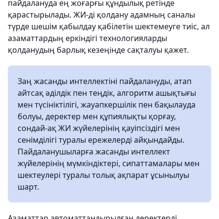
пайдалануда ең жоғарғы құндылық ретінде
қарастырылады. ЖИ-ді қолдану адамның саналы
түрде шешім қабылдау қабілетін шектемеуге тиіс, ал
азаматтардың еркіндігі технологияларды
қолданудың барлық кезеңінде сақталуы қажет.
Заң жасанды интеллектіні пайдалануды, атап
айтсақ әділдік пен теңдік, алгоритм ашықтығы
мен түсініктілігі, жауапкершілік пен бақылауда
болуы, деректер мен құпиялықты қорғау,
сондай-ақ ЖИ жүйелерінің қауіпсіздігі мен
сенімділігі туралы ережелерді айқындайды.
Пайдаланушыларға жасанды интеллект
жүйелерінің мүмкіндіктері, сипаттамалары мен
шектеулері туралы толық ақпарат ұсынылуы
шарт.
Азаматтар автоматтандырылған деректерді