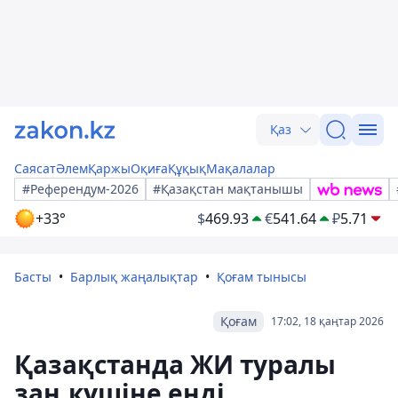
Қаз
Саясат
Әлем
Қаржы
Оқиға
Құқық
Мақалалар
#Референдум-2026
#Қазақстан мақтанышы
+33°
$
469.93
€
541.64
₽
5.71
Басты
Барлық жаңалықтар
Қоғам тынысы
Қоғам
17:02, 18 қаңтар 2026
Қазақстанда ЖИ туралы
заң күшіне енді