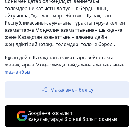
Сонымен қатар ол жеңілдікті зейнетақы
төлемдеріне қатысты да түсінік берді. Оның
айтуынша, "қандас" мәртебесімен Қазақстан
Республикасының аумағына тұрақты тұруға келген
азаматтарға Моңғолия азаматтығынан шыққанға
және Қазақстан азаматтығын алғанға дейін
жеңілдікті зейнетақы төлемдері төлене береді.
Бұған дейін Қазақстан азаматтары зейнетақы
жинақтарын Моңғолияда пайдалана алатындығын
жазғанбыз
.
Мақаламен бөлісу
Google-ға қосылып,
жаңалықтарды бірінші болып оқыңыз