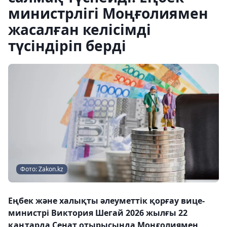
министрлігі Моңғолиямен
жасалған келісімді
түсіндіріп берді
Фото: Zakon.kz
Еңбек және халықты әлеуметтік қорғау вице-
министрі Виктория Шегай 2026 жылғы 22
қаңтарда Сенат отырысында Моңғолиямен