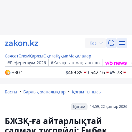
Қаз
Саясат
Әлем
Қаржы
Оқиға
Құқық
Мақалалар
#Референдум-2026
#Қазақстан мақтанышы
+30°
$
469.85
€
542.16
₽
5.78
Басты
Барлық жаңалықтар
Қоғам тынысы
Қоғам
14:59, 22 қаңтар 2026
БЖЗҚ-ға айтарлықтай
салмақ түспейді: Еңбек