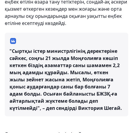
еңбек өтілін өзара тану тетіктерін, сондай-ақ әскери
қызмет өткерген кезеңдер мен жоғары және орта
арнаулы оқу орындарында оқыған уақытты еңбек
өтіліне есептеуді көздейді.
"Сыртқы істер министрлігінің деректеріне
сәйкес, соңғы 21 жылда Моңғолияға көшіп
кеткен біздің азаматтар саны шамамен 2,2
мың адамды құрайды. Мысалы, өткен
жылы зейнет жасына жетіп, Моңғолияға
қоныс аударғандар саны бар болғаны 7
адам болды. Осыған байланысты БЖЗҚ-ға
айтарлықтай жүктеме болады деп
күтілмейді", – деп сендірді Виктория Шегай.