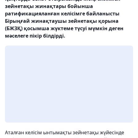
зейнетақы жинақтары бойынша
ратификацияланған келісімге байланысты
Бірыңғай жинақтаушы зейнетақы қорына
(БЖЗҚ) қосымша жүктеме түсуі мүмкін деген
мәселеге пікір білдірді.
Аталған келісім ынтымақты зейнетақы жүйесінде