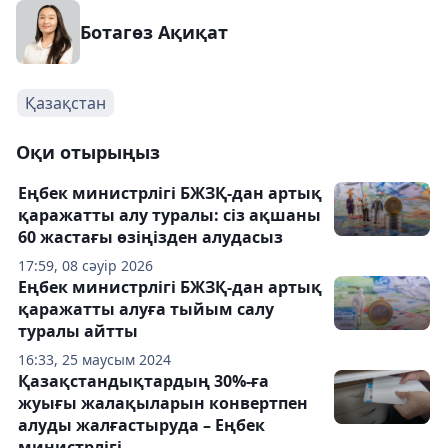
Ботагөз Ақиқат
Қазақстан
Оқи отырыңыз
Еңбек министрлігі БЖЗҚ-дан артық
қаражатты алу туралы: сіз ақшаны
60 жастағы өзіңізден алудасыз
17:59, 08 сәуір 2026
Еңбек министрлігі БЖЗҚ-дан артық
қаражатты алуға тыйым салу
туралы айтты
16:33, 25 маусым 2024
Қазақстандықтардың 30%-ға
жуығы жалақыларын конвертпен
алуды жалғастыруда – Еңбек
министрлігі