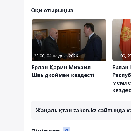
Оқи отырыңыз
22:00, 04 наурыз 2026
11:09, 
Ерлан Қарин Михаил
Ерлан
Швыдкоймен кездесті
Респу
мемле
кездес
Жаңалықтан zakon.kz сайтында х
Пікірлер
0