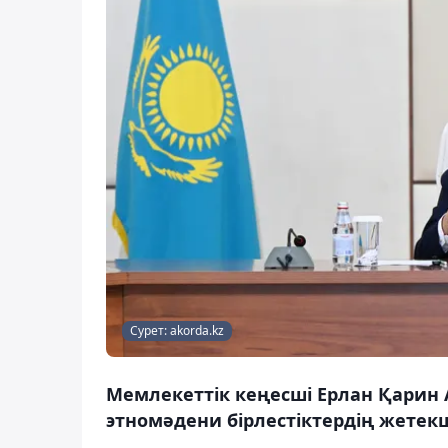
Сурет: akorda.kz
Мемлекеттік кеңесші Ерлан Қарин
этномәдени бірлестіктердің жетекш