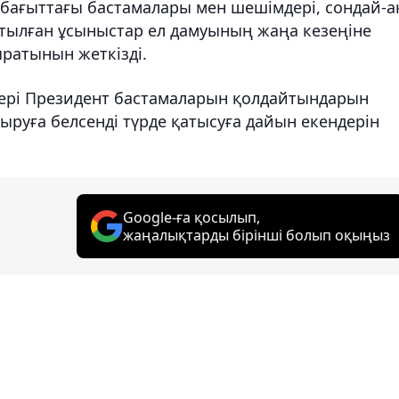
 бағыттағы бастамалары мен шешімдері, сондай-а
тылған ұсыныстар ел дамуының жаңа кезеңіне
ратынын жеткізді.
лері Президент бастамаларын қолдайтындарын
сыруға белсенді түрде қатысуға дайын екендерін
Google-ға қосылып,
жаңалықтарды бірінші болып оқыңыз