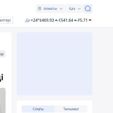
Алматы
Қаз
+24°
$
469.93
€
541.64
₽
5.71
алтері
ам
і
Соңғы
Танымал