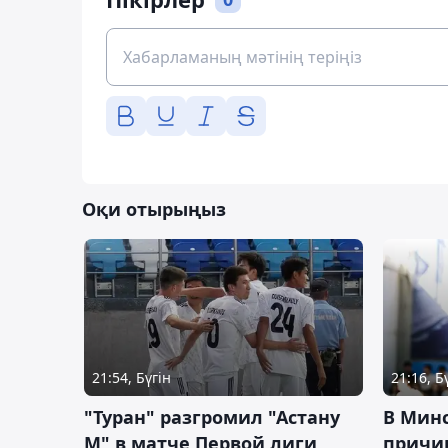
Оқи отырыңыз
21:54, Бүгін
21:16, Б
"Туран" разгромил "Астану
В Мин
М" в матче Первой лиги
причи