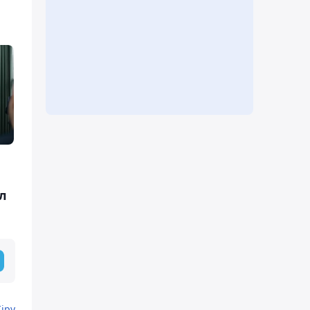
ыл
Кіру