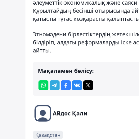
әлеуметтік-экономикалық және саяси
Құрылтайдың бесінші отырысында ай
қатысты тұтас көзқарасты қалыптасты
Этномәдени бірлестіктердің жетекші
білдіріп, алдағы реформаларды іске а
айтты.
Мақаламен бөлісу:
Айдос Қали
Қазақстан