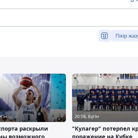
Пікір жаз
үгін
20:58, Бүгін
спорта раскрыли
"Кулагер" потерпел к
ны возможного
поражение на Кубке