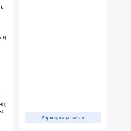
н,
ның
ы
ың
ы.
Барлық жаңалықтар