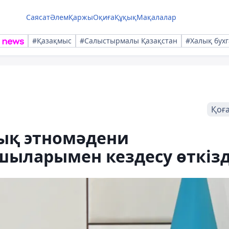
Саясат
Әлем
Қаржы
Оқиға
Құқық
Мақалалар
#Қазақмыс
#Салыстырмалы Қазақстан
#Халық бухг
Қоғ
ық этномәдени
сшыларымен кездесу өткізд