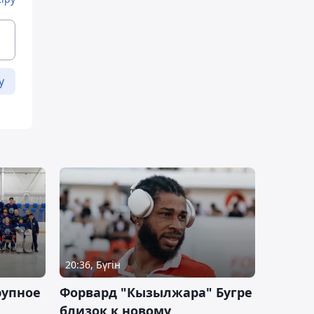
у
20:36, Бүгін
рупное
Форвард "Кызылжара" Бугре
близок к новому