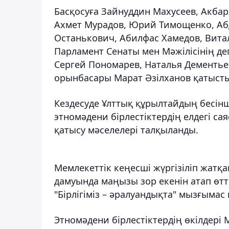
Басқосуға Зайнуддин Махусеев, Акба
Ахмет Мурадов, Юрий Тимощенко, Аб
Останькович, Абилфас Хамедов, Вита
Парламент Сенаты мен Мәжілісінің де
Сергей Пономарев, Наталья Дементье
орынбасары Марат Әзілханов қатысты
Кездесуде Ұлттық құрылтайдың бесін
этномәдени бірлестіктердің елдегі са
қатысу мәселелері талқыланды.
Мемлекеттік кеңесші жүргізіліп жат
дамуында маңызы зор екенін атап өтт
"Бірлігіміз – әралуандықта" мызғымас
Этномәдени бірлестіктердің өкілдер