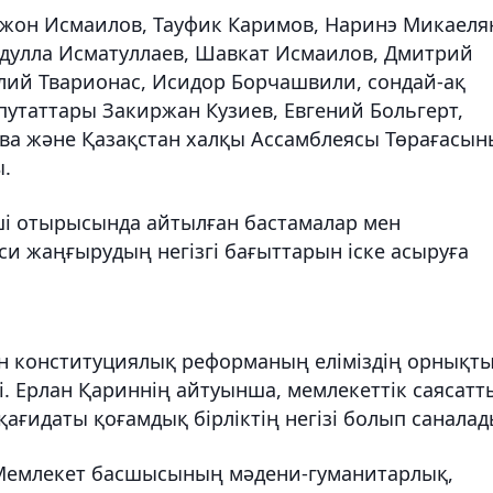
ржон Исмаилов, Тауфик Каримов, Наринэ Микаеля
дулла Исматуллаев, Шавкат Исмаилов, Дмитрий
лий Тварионас, Исидор Борчашвили, сондай-ақ
путаттары Закиржан Кузиев, Евгений Больгерт,
ва және Қазақстан халқы Ассамблеясы Төрағасы
.
ші отырысында айтылған бастамалар мен
яси жаңғырудың негізгі бағыттарын іске асыруға
қан конституциялық реформаның еліміздің орнықт
і. Ерлан Қариннің айтуынша, мемлекеттік саясатт
 қағидаты қоғамдық бірліктің негізі болып саналад
і Мемлекет басшысының мәдени-гуманитарлық,