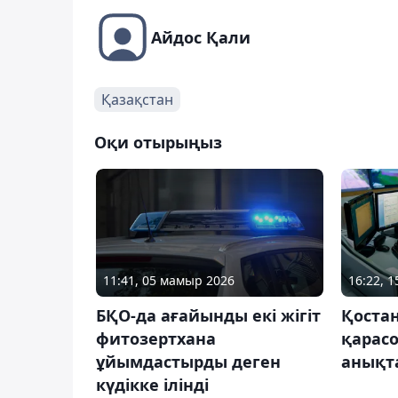
Айдос Қали
Қазақстан
Оқи отырыңыз
11:41, 05 мамыр 2026
16:22, 
БҚО-да ағайынды екі жігіт
Қоста
фитозертхана
қарасо
ұйымдастырды деген
анықт
күдікке ілінді