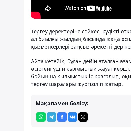
Тергеу деректеріне сәйкес, күдікті ө
ал биылғы жылдың басында жаңа өсім
қызметкерлері заңсыз әрекетті дер ке
Айта кетейік, бұған дейін аталған аза
өсіргені үшін қылмыстық жауапкершілі
бойынша қылмыстық іс қозғалып, оқ
тергеу шаралары жүргізіліп жатыр.
Мақаламен бөлісу: