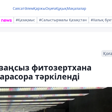
Саясат
Әлем
Қаржы
Оқиға
Құқық
Мақалалар
#Қазақмыс
#Салыстырмалы Қазақстан
#Халық бухг
Қоғ
заңсыз фитозертхана
арасора тәркіленді