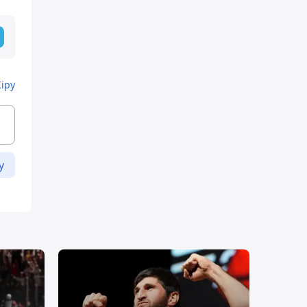
Кіру
у