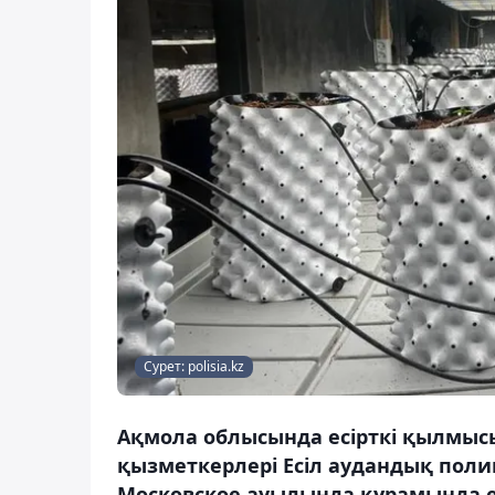
Сурет: polisia.kz
Ақмола облысында есірткі қылмыс
қызметкерлері Есіл аудандық полиц
Московское ауылында құрамында есі