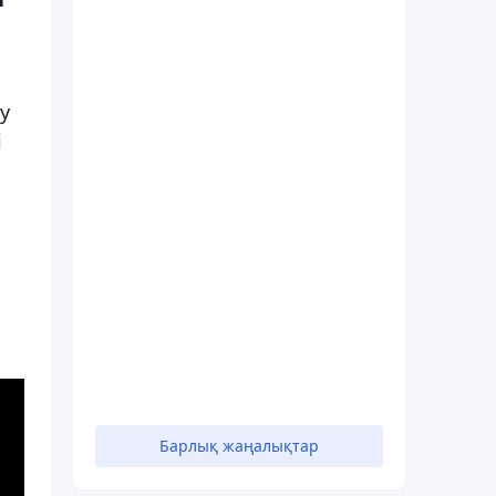
у
і
і
Барлық жаңалықтар