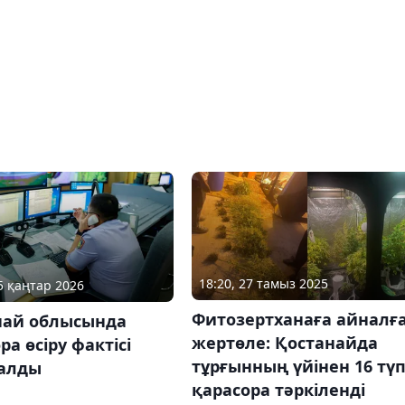
18:20, 27 тамыз 2025
15 қаңтар 2026
Фитозертханаға айналғ
най облысында
жертөле: Қостанайда
ра өсіру фактісі
тұрғынның үйінен 16 тү
алды
қарасора тәркіленді