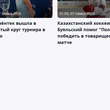
07 тамыз 2026
01:09, 07 тамыз 2026
вёнтек вышла в
Казахстанский хоккеи
тый круг турнира в
Буяльский помог "По
о
победить в товарище
матче