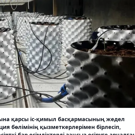
ына қарсы іс-қимыл басқармасының жедел
ия бөлімінің қызметкерлерімен бірлесіп,
рткі бар өсімдіктерді заңсыз өсіруге арналға