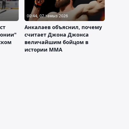
00:44, 07 тамыз 2026
ст
Анкалаев объяснил, почему
лонии"
считает Джона Джонса
ском
величайшим бойцом в
истории ММА