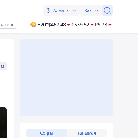
Алматы
Қаз
+20°
$
467.48
€
539.52
₽
5.73
алтері
ам
Соңғы
Танымал