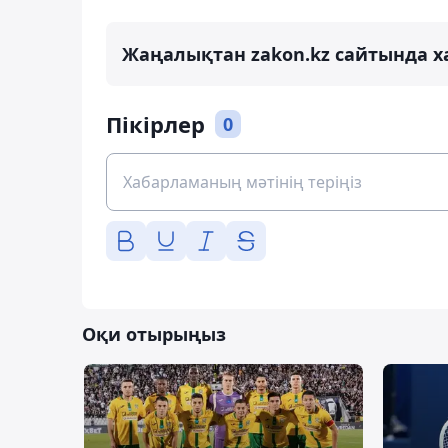
Жаңалықтан zakon.kz сайтында х
Пікірлер
0
Оқи отырыңыз