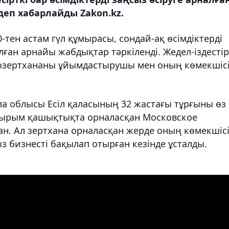
еп хабарлайды Zakon.kz.
0-тен астам гүл құмырасы, сондай-ақ өсімдіктерді
алған арнайы жабдықтар тәркіленді. Жедел-іздестір
тозертхананы ұйымдастырушы мен оның көмекшіс
ла облысы Есіл қаласының 32 жастағы тұрғыны өз
қырым қашықтықта орналасқан Московское
ан. Ал зертхана орналасқан жерде оның көмекшіс
 бизнесті бақылап отырған кезінде ұсталды.