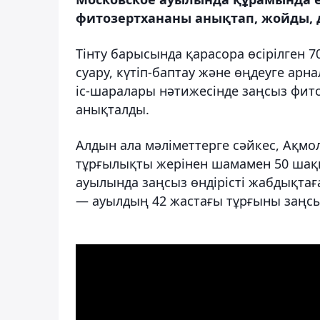
фитозертхананы анықтап, жойды, д
Тінту барысында қарасора өсірілген 7
суару, күтіп-баптау және өңдеуге арн
іс-шаралары нәтижесінде заңсыз фи
анықталды.
Алдын ала мәліметтерге сәйкес, Ақмо
тұрғылықты жерінен шамамен 50 ша
ауылында заңсыз өндірісті жабдықтағ
— ауылдың 42 жастағы тұрғыны заңсыз