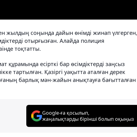
ткен жылдың соңында дайын өнімді жинап үлгерген
діктерді отырғызған. Алайда полиция
зінде тоқтатты.
мат құрамында есірткі бар өсімдіктерді заңсыз
кке тартылған. Қазіргі уақытта аталған дерек
иғаның барлық мән-жайын анықтауға бағытталған
Google-ға қосылып,
жаңалықтарды бірінші болып оқыңыз