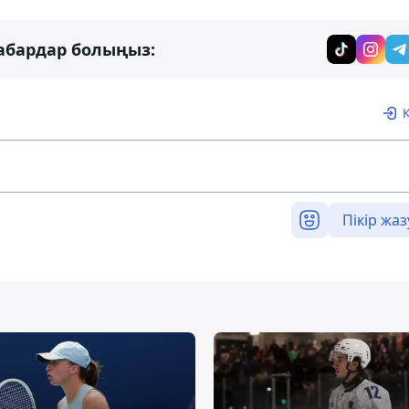
абардар болыңыз:
Пікір жаз