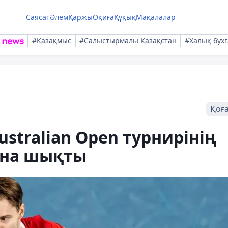
Саясат
Әлем
Қаржы
Оқиға
Құқық
Мақалалар
#Қазақмыс
#Салыстырмалы Қазақстан
#Халық бухг
Қоғ
stralian Open турнирінің
ына шықты