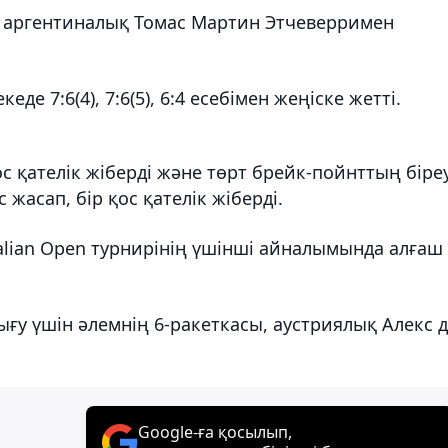
ы, аргентиналық Томас Мартин Этчеверримен
е 7:6(4), 7:6(5), 6:4 есебімен жеңіске жетті.
ос қателік жіберді және төрт брейк-пойнттың біре
 жасап, бір қос қателік жіберді.
ralian Open турнирінің үшінші айналымында алғаш
ғу үшін әлемнің 6-ракеткасы, аустриялық Алекс 
Google-ға қосылып,