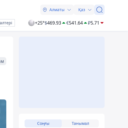
Алматы
Қаз
+25°
$
469.93
€
541.64
₽
5.71
алтері
ам
Соңғы
Танымал