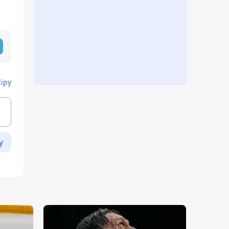
Кіру
у