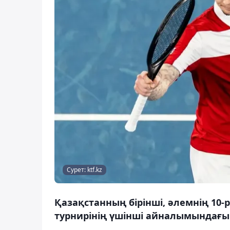
Сурет: ktf.kz
Қазақстанның бірінші, әлемнің 10-
турнирінің үшінші айналымындағы 