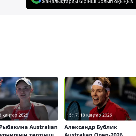
жаңалықтарды бірінші болып оқыңыз
18 қаңтар 2025
15:17, 18 қаңтар 2026
Рыбакина Australian
Александр Бублик
урнирінің төртінші
Australian Open-2026