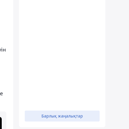
уін
де
Барлық жаңалықтар