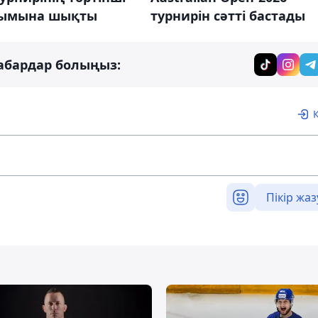
ымына шықты
турнирін сәтті бастады
абардар болыңыз:
Пікір жаз