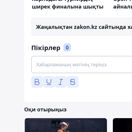
ширек финалына шықты
айнал
Жаңалықтан zakon.kz сайтында х
Пікірлер
0
Оқи отырыңыз