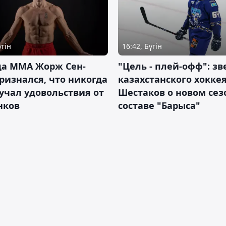
үгін
16:42, Бүгін
да ММА Жорж Сен-
"Цель - плей-офф": зв
ризнался, что никогда
казахстанского хокке
учал удовольствия от
Шестаков о новом сез
нков
составе "Барыса"