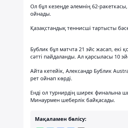
Ол бұл кезеңде әлемнің 62-ракеткас
ойнады.
Қазақстандық теннисші тартысты бәсекед
Бублик бұл матчта 21 эйс жасап, екі қ
сәтті пайдаланды. Ал қарсыласы 10 эйс
Айта кетейік, Александр Бублик Aust
рет ойнап көрді.
Енді ол турнирдің ширек финалына шы
Минаурмен шеберлік байқасады.
Мақаламен бөлісу: