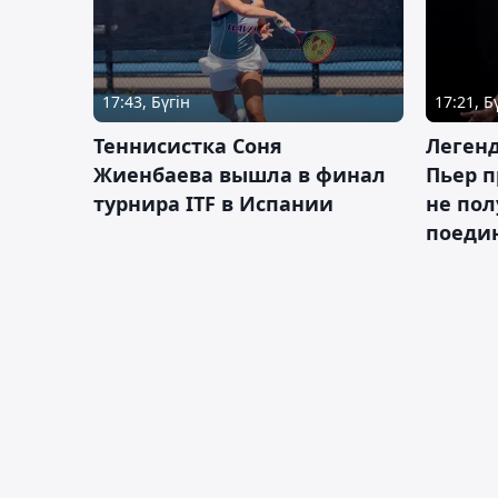
17:43, Бүгін
17:21, Б
Теннисистка Соня
Леген
Жиенбаева вышла в финал
Пьер п
турнира ITF в Испании
не пол
поеди