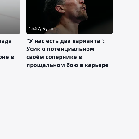
15:57, Бүгін
езда
"У нас есть два варианта":
я
Усик о потенциальном
оне в
своём сопернике в
прощальном бою в карьере