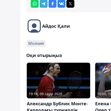
Айдос Қали
Молния
Оқи отырыңыз
19:14, 09 сәуір 2026
10:00, 
Александр Бублик Монте-
Елена 
Карлодағы турнирдің
Open т