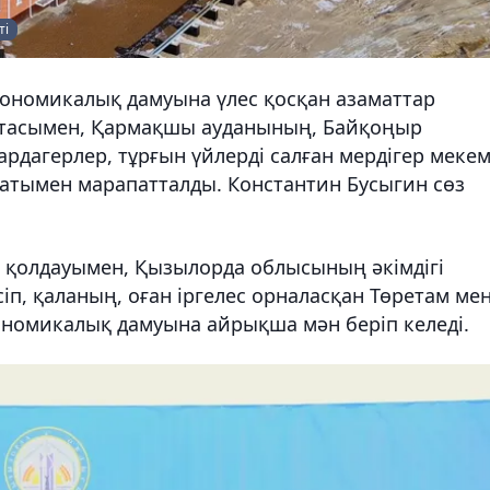
ті
ономикалық дамуына үлес қосқан азаматтар
тасымен, Қармақшы ауданының, Байқоңыр
ардагерлер, тұрғын үйлерді салған мердігер меке
хатымен марапатталды. Константин Бусыгин сөз
ің қолдауымен, Қызылорда облысының әкімдігі
іп, қаланың, оған іргелес орналасқан Төретам ме
кономикалық дамуына айрықша мән беріп келеді.