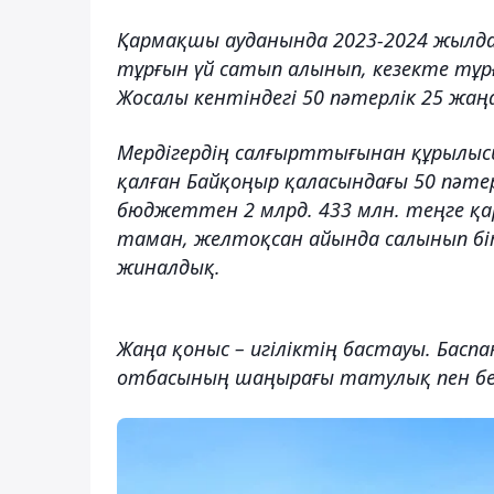
Қармақшы ауданында 2023-2024 жылдар
тұрғын үй сатып алынып, кезекте тұр
Жосалы кентіндегі 50 пәтерлік 25 жаң
Мердігердің салғырттығынан құрылыс
қалған Байқоңыр қаласындағы 50 пәте
бюджеттен 2 млрд. 433 млн. теңге қа
таман, желтоқсан айында салынып бітті
жиналдық.
Жаңа қоныс – игіліктің бастауы. Басп
отбасының шаңырағы татулық пен бер