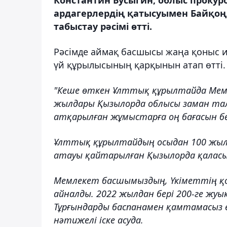
Константин Бусыгин, облыс прокур
ардагерлердің қатысуымен Байқоңы
табыстау рәсімі өтті.
Рәсімде аймақ басшысы жаңа қоныс иел
үй құрылысының қарқынын атап өтті.
"Кеше өткен Ұлттық құрылтайда Мем
жылдары Қызылорда облысы заман тала
атқарылған жұмыстарға оң бағасын бе
Ұлттық құрылтайдың осыдан 100 жыл 
атауы қайтарылған Қызылорда қаласын
Мемлекет басшымыздың, Үкіметтің қ
айналды. 2022 жылдан бері 200-ге жуық
Тұрғындарды баспанамен қамтамасыз 
нәтижелі іске асуда.