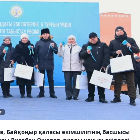
ті
ев, Байқоңыр қаласы әкімшілігінің басшысы