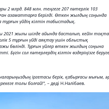
ы 2 млрд. 848 млн. теңгеге 207 пәтерлік 103
ған азаматтарға берілді. Өткен жылдың соңында
а тұрғын үйдің кілтін табыстадық.
ы 2021 жылы шілде айында басталып, кейін тоқт
рлік 5 тұрғын үйді аяқтау үшін облыстық
ржы бөлінді. Тұрғын үйлер өткен жылдың соңына
. Бүгін сол пәтерлердің кілтін өздеріңізге беруг
аналарыңыздың іргетасы берік, қабырғасы мығым, ә
екеге толы болғай!",
– деді Н.Нәлібаев.