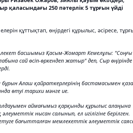
оры Ризабек Ожаров, зиялы қауым өкілдері,
р қаласындағы 250 пәтерлік 5 тұрғын үйді
ерін құттықтап, өңірдегі құрылыс, әсіресе, тұрғ
лекет басшымыз Қасым-Жомарт Кемелұлы: "Соңғы
бына сай өсіп-өркендеп жатыр" деп, Cыр өңірінде
рді.
бұрын Алаш қайраткерлерінің бастамасымен қаз
да өтуі тарихи мәнге ие.
олдауымен аймағымыз қарқынды құрылыс алаңына
 әлеуметтік нысан салынып, ел игілігіне берілген.
етуге бағытталған мемлекеттік әлеуметтік сая