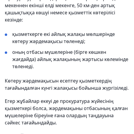
мекеннен екінші елді мекенге, 50 км-ден артық
қашықтыққа көшуі немесе қызметтік көтерілісі
кезінде:
қызметкерге екі айлық жалақы мөлшерінде
көтеру жәрдемақысы төленеді;
оның отбасы мүшелеріне (бірге көшкен
жағдайда) айлық жалақының жартысы көлемінде
төленеді.
Көтеру жәрдемақысын есептеу қызметкердің
тағайындалған күнгі жалақысы бойынша жүргізіледі.
Егер жұбайлар екеуі де прокуратура жүйесінің
қызметкері болса, жәрдемақыны отбасының қалған
мүшелеріне біреуіне ғана олардың таңдауына
сәйкес тағайындайды.