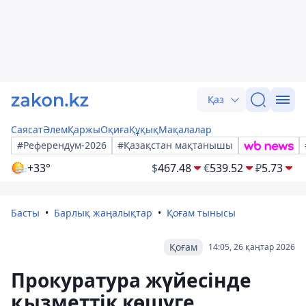
Қаз
Саясат
Әлем
Қаржы
Оқиға
Құқық
Мақалалар
#Референдум-2026
#Қазақстан мақтанышы
+33°
$
467.48
€
539.52
₽
5.73
Басты
Барлық жаңалықтар
Қоғам тынысы
Қоғам
14:05, 26 қаңтар 2026
Прокуратура жүйесінде
қызметтік көшуге