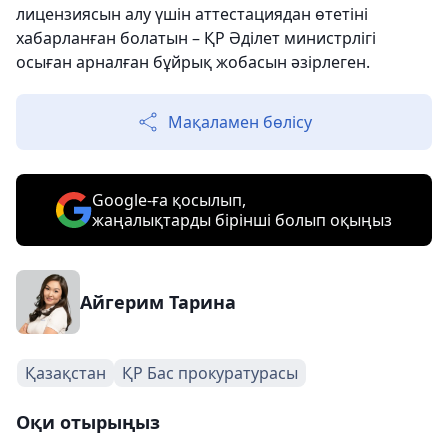
лицензиясын алу үшін аттестациядан өтетіні
хабарланған болатын – ҚР Әділет министрлігі
осыған арналған бұйрық жобасын әзірлеген.
Мақаламен бөлісу
Google-ға қосылып,
жаңалықтарды бірінші болып оқыңыз
Айгерим Тарина
Қазақстан
ҚР Бас прокуратурасы
Оқи отырыңыз