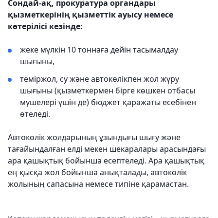
Сондай-ақ, прокуратура органдары
қызметкерінің қызметтік ауысу немесе
көтерілісі кезінде:
жеке мүлкін 10 тоннаға дейін тасымалдау
шығыны,
теміржол, су және автокөлікпен жол жүру
шығыны (қызметкермен бірге көшкен отбасы
мүшелері үшін де) бюджет қаражаты есебінен
өтеледі.
Автокөлік жолдарының ұзындығы шығу және
тағайындалған елді мекен шекаралары арасындағы
ара қашықтық бойынша есептеледі. Ара қашықтық
ең қысқа жол бойынша анықталады, автокөлік
жолының сапасына немесе типіне қарамастан.