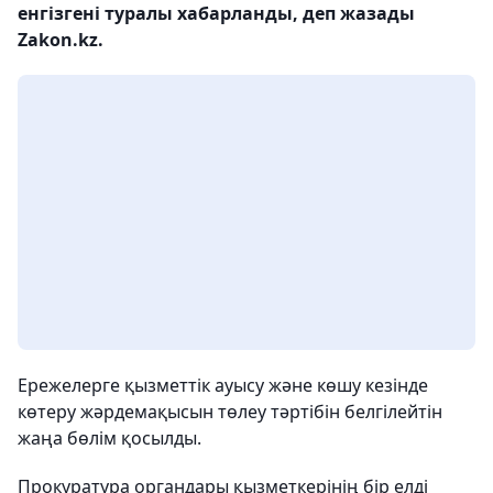
енгізгені туралы хабарланды, деп жазады
Zakon.kz.
Ережелерге қызметтік ауысу және көшу кезінде
көтеру жәрдемақысын төлеу тәртібін белгілейтін
жаңа бөлім қосылды.
Прокуратура органдары қызметкерінің бір елді