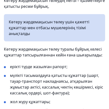
Көтеру жәрдемақысын төлеудің негізі – қызметкерге
қатысты ресми бұйрық.
Көтеру жәрдемақысын төлеу үшін қажетті
құжаттар мен отбасы мүшелерінің тізімі
анықталды
Көтеру жәрдемақысын төлеу туралы бұйрық келесі
құжаттар тапсырылғаннан кейін ғана шығарылады:
ерікті түрде жазылған рапорт;
мүлікті тасымалдауға қатысты құжаттар (шарт,
тауар-транспорт накладнаясы, атқарылған
жұмыстар актісі, кассалық чектің көшірмесі, кіріс
кассалық ордері, шот-фактура);
жол жүру құжаттары;