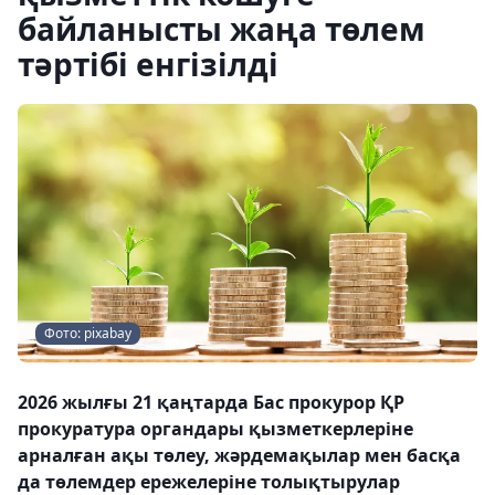
байланысты жаңа төлем
тәртібі енгізілді
Фото: pixabay
2026 жылғы 21 қаңтарда Бас прокурор ҚР
прокуратура органдары қызметкерлеріне
арналған ақы төлеу, жәрдемақылар мен басқа
да төлемдер ережелеріне толықтырулар