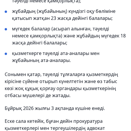
тәуелді немесе қамқорлықта);
жұбайдың (жұбайының) күндізгі оқу бөліміне
қатысып жатқан 23 жасқа дейінгі балалары;
мүгедек балалар (асырап алынған, тәуелді
немесе қамқорлықта) және жұбайдың мүгедек 18
жасқа дейінгі балалары;
қызметкерге тәуелді ата-аналары мен
жұбайының ата-аналары.
Сонымен қатар, тәуелді тұлғаларға қызметкердің
кірісіне сүйене отырып күнелтетін және өз табыс
көзі жоқ құқық қорғау органдары қызметкерінің
отбасы мүшелері де жатады.
Бұйрық 2026 жылғы 3 ақпанда күшіне енеді.
Еске сала кетейік, бұған дейін прокуратура
қызметкерлері мен тергеушілердің адвокат