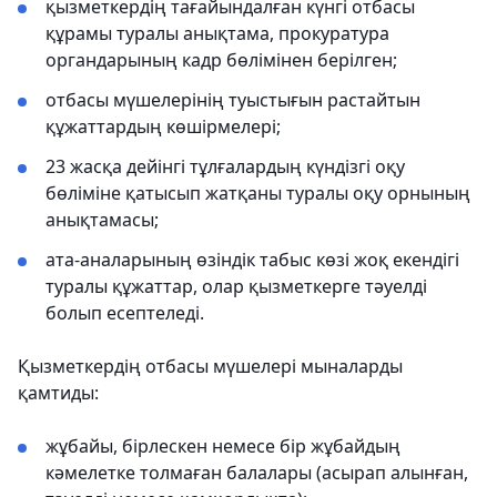
қызметкердің тағайындалған күнгі отбасы
құрамы туралы анықтама, прокуратура
органдарының кадр бөлімінен берілген;
отбасы мүшелерінің туыстығын растайтын
құжаттардың көшірмелері;
23 жасқа дейінгі тұлғалардың күндізгі оқу
бөліміне қатысып жатқаны туралы оқу орнының
анықтамасы;
ата-аналарының өзіндік табыс көзі жоқ екендігі
туралы құжаттар, олар қызметкерге тәуелді
болып есептеледі.
Қызметкердің отбасы мүшелері мыналарды
қамтиды:
жұбайы, бірлескен немесе бір жұбайдың
кәмелетке толмаған балалары (асырап алынған,