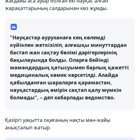
жағдайы аса ауыр болған екі науқас алған
жарақаттарының салдарынан көз жұмды.
"Науқастар ауруханаға кең көлемді
күйікпен жеткізіліп, алғашқы минуттардан
бастап жан сақтау бөлімі дәрігерлерінің
бақылауында болды. Оларға бейінді
мамандардың қатысуымен барлық қажетті
медициналық көмек көрсетілді. Алайда
қабылданған шараларға қарамастан,
науқастардың өмірін сақтап қалу мүмкін
болмады", – деп хабарлады ведомство.
Қазіргі уақытта оқиғаның нақты мән-жайы
анықталып жатыр.