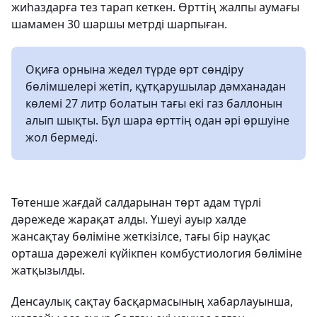
жиһаздарға тез тарап кеткен. Өрттің жалпы аумағы
шамамен 30 шаршы метрді шарпыған.
Оқиға орнына жедел түрде өрт сөндіру
бөлімшелері жетіп, құтқарушылар дәмханадан
көлемі 27 литр болатын тағы екі газ баллонын
алып шықты. Бұл шара өрттің одан әрі өршуіне
жол бермеді.
Төтенше жағдай салдарынан төрт адам түрлі
дәрежеде жарақат алды. Үшеуі ауыр халде
жансақтау бөліміне жеткізілсе, тағы бір науқас
орташа дәрежелі күйікпен комбустиология бөліміне
жатқызылды.
Денсаулық сақтау басқармасының хабарлауынша,