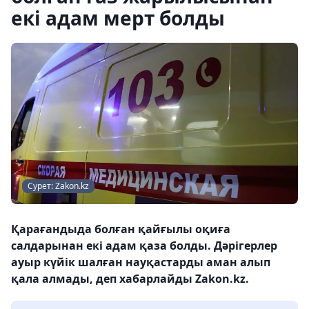
екі адам мерт болды
Сурет: Zakon.kz
Қарағандыда болған қайғылы оқиға
салдарынан екі адам қаза болды. Дәрігерлер
ауыр күйік шалған науқастарды аман алып
қала алмады, деп хабарлайды Zakon.kz.