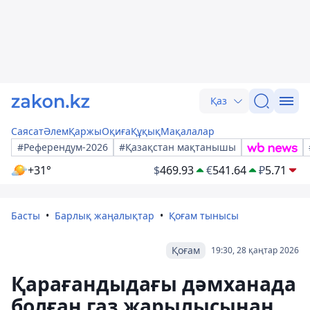
Қаз
Саясат
Әлем
Қаржы
Оқиға
Құқық
Мақалалар
#Референдум-2026
#Қазақстан мақтанышы
+31°
$
469.93
€
541.64
₽
5.71
Басты
Барлық жаңалықтар
Қоғам тынысы
Қоғам
19:30, 28 қаңтар 2026
Қарағандыдағы дәмханада
болған газ жарылысынан