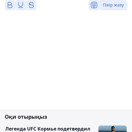
Пікір жазу
Оқи отырыңыз
Легенда UFC Кормье подетвердил