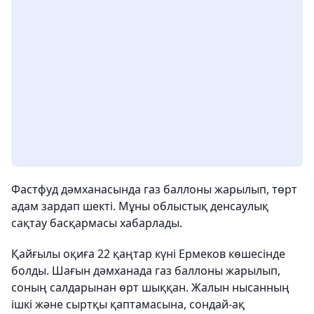
Фастфуд дәмханасында газ баллоны жарылып, төрт
адам зардап шекті. Мұны облыстық денсаулық
сақтау басқармасы хабарлады.
Қайғылы оқиға 22 қаңтар күні Ермеков көшесінде
болды. Шағын дәмханада газ баллоны жарылып,
соның салдарынан өрт шыққан. Жалын нысанның
ішкі және сыртқы қаптамасына, сондай-ақ