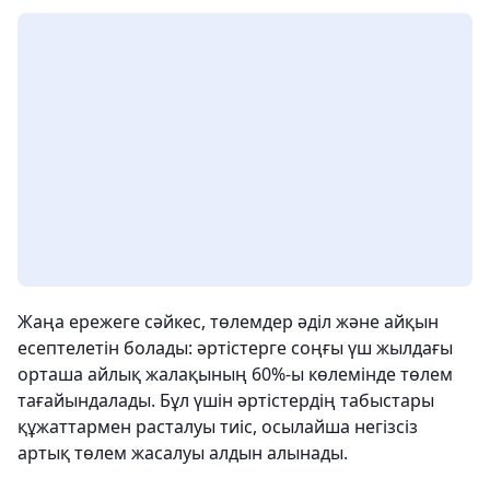
Жаңа ережеге сәйкес, төлемдер әділ және айқын
есептелетін болады: әртістерге соңғы үш жылдағы
орташа айлық жалақының 60%-ы көлемінде төлем
тағайындалады. Бұл үшін әртістердің табыстары
құжаттармен расталуы тиіс, осылайша негізсіз
артық төлем жасалуы алдын алынады.