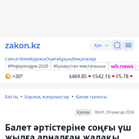
Қаз
Саясат
Әлем
Қаржы
Оқиға
Құқық
Мақалалар
#Референдум-2026
#Қазақстан мақтанышы
+30°
$
469.85
€
542.16
₽
5.78
Басты
Барлық жаңалықтар
Қоғам тынысы
Қоғам
09:47, 29 қаңтар 2026
Балет әртістеріне соңғы үш
жылға арналған жалақы