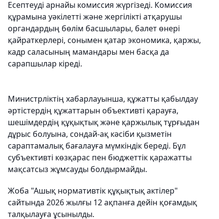
Есептеуді арнайы комиссия жүргізеді. Комиссия
құрамына уәкілетті және жергілікті атқарушы
органдардың бөлім басшылары, балет өнері
қайраткерлері, сонымен қатар экономика, қаржы,
кадр саласының мамандары мен басқа да
сарапшылар кіреді.
Министрліктің хабарлауынша, құжатты қабылдау
әртістердің құжаттарын объективті қарауға,
шешімдердің құқықтық және қаржылық тұрғыдан
дұрыс болуына, сондай-ақ кәсіби қызметін
сараптамалық бағалауға мүмкіндік береді. Бұл
субъективті көзқарас пен бюджеттік қаражатты
мақсатсыз жұмсауды болдырмайды.
Жоба "Ашық нормативтік құқықтық актілер"
сайтында 2026 жылғы 12 ақпанға дейін қоғамдық
талқылауға ұсынылды.