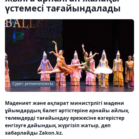
үстемесі тағайындалады
Сурет: primeminister.kz
Мәдениет және ақпарат министрлігі мәдени
ұйымдардың балет әртістеріне арнайы айлық
төлемдерді тағайындау ережесіне өзгерістер
енгізуге дайындық жүргізіп жатыр, деп
хабарлайды Zakon.kz.