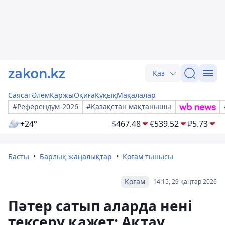
Қаз
Саясат
Әлем
Қаржы
Оқиға
Құқық
Мақалалар
#Референдум-2026
#Қазақстан мақтанышы
+24°
$
467.48
€
539.52
₽
5.73
Басты
Барлық жаңалықтар
Қоғам тынысы
Қоғам
14:15, 29 қаңтар 2026
Пәтер сатып аларда нені
тексеру қажет: Ақтау