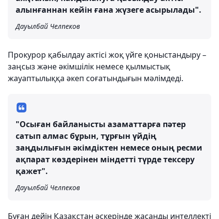
алынғаннан кейін ғана жүзеге асырылады".
Дауылбай Челпеков
Прокурор қабылдау актісі жоқ үйге қоныстандыру –
заңсыз және әкімшілік немесе қылмыстық
жауаптылыққа әкеп соғатындығын мәлімдеді.
"Осыған байланысты азаматтарға пәтер
сатып алмас бұрын, тұрғын үйдің
заңдылығын әкімдіктен немесе оның ресми
ақпарат көздерінен міндетті түрде тексеру
қажет".
Дауылбай Челпеков
Бұған дейін Қазақстан әскерінде жасанды интеллекті