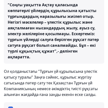
"Соңғы уақытта Ақтау қаласында
көппәтерлі үйлердің құрылысына қатысты
тұрғындардың наразылығы жиілеп отыр.
Негізгі мәселелер – үлестік құрылыс және
аяқталмаған нысандардың жылу, ауыз су,
электр желілеріне қосылмауы. Ескертеміз:
тұрғын үйлерді салуға берілген рұқсат пәтер
сатуға рұқсат болып саналмайды. Бұл – екі
түрлі құқықтық құжат",- делінген
ақпаратта.
Ол қолданыстағы "Тұрғын үй құрылысына үлестік
қатысу туралы" Заңға сәйкес, құрылыс жүргізу
сатысында пәтер сату тек Қазақстан Тұрғын үй
Компаниясының немесе әкімдіктің тиісті рұқсаты
алынған жағдайда ғана заңды екенін еске салды.