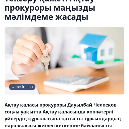
прокуроры маңызды
мәлімдеме жасады
Фото: freepik
Ақтау қаласы прокуроры Дауылбай Челпеков
cоңғы уақытта Ақтау қаласында көппәтерлі
үйлердің құрылысына қатысты тұрғындардың
наразылығы жиілеп кеткеніне байланысты