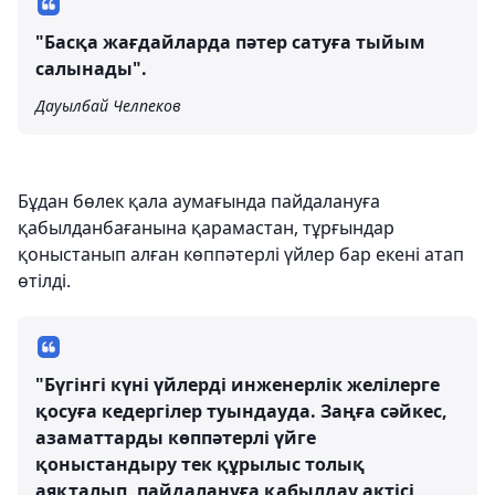
"Басқа жағдайларда пәтер сатуға тыйым
салынады".
Дауылбай Челпеков
Бұдан бөлек қала аумағында пайдалануға
қабылданбағанына қарамастан, тұрғындар
қоныстанып алған көппәтерлі үйлер бар екені атап
өтілді.
"Бүгінгі күні үйлерді инженерлік желілерге
қосуға кедергілер туындауда. Заңға сәйкес,
азаматтарды көппәтерлі үйге
қоныстандыру тек құрылыс толық
аяқталып, пайдалануға қабылдау актісі