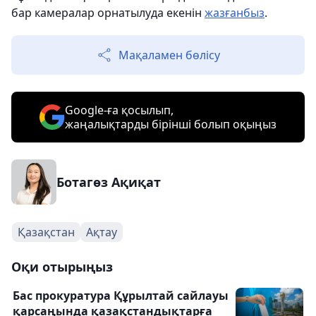
бар камералар орнатылуда екенін
жазғанбыз
.
Мақаламен бөлісу
Google-ға қосылып,
жаңалықтарды бірінші болып оқыңыз
Ботагөз Ақиқат
Қазақстан
Ақтау
Оқи отырыңыз
Бас прокуратура Құрылтай сайлауы
қарсаңында қазақстандықтарға