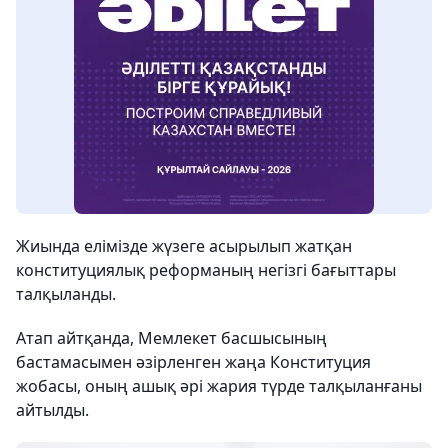
Жиында елімізде жүзеге асырылып жатқан
конституциялық реформаның негізгі бағыттары
талқыланды.
Атап айтқанда, Мемлекет басшысының
бастамасымен әзірленген жаңа Конституция
жобасы, оның ашық әрі жария түрде талқыланғаны
айтылды.