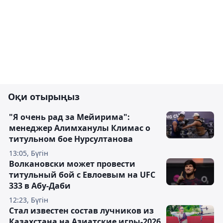
Оқи отырыңыз
"Я очень рад за Мейирима":
менеджер Алимханулы Климас о
титульном бое Нурсултанова
13:05, Бүгін
Волкановски может провести
титульный бой с Евлоевым на UFC
333 в Абу-Даби
12:23, Бүгін
Стал известен состав лучников из
Казахстана на Азиатские игры-2026