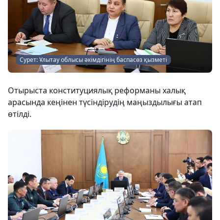
Сурет: Ұлытау облысы әкімдігінің баспасөз қызметі
Отырыста конституциялық реформаны халық
арасында кеңінен түсіндірудің маңыздылығы атап
өтілді.