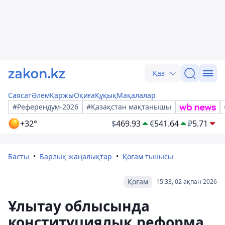
Қаз
Саясат
Әлем
Қаржы
Оқиға
Құқық
Мақалалар
#Референдум-2026
#Қазақстан мақтанышы
+32°
$
469.93
€
541.64
₽
5.71
Басты
Барлық жаңалықтар
Қоғам тынысы
Қоғам
15:33, 02 ақпан 2026
Ұлытау облысында
конституциялық реформа