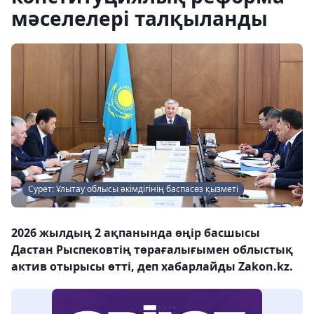
мәселелері талқыланды
Сурет: Ұлытау облысы әкімдігінің баспасөз қызметі
2026 жылдың 2 ақпанында өңір басшысы
Дастан Рыспековтің төрағалығымен облыстық
актив отырысы өтті, деп хабарлайды Zakon.kz.