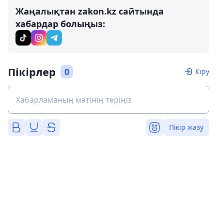
Жаңалықтан zakon.kz сайтында
хабардар болыңыз:
Пікірлер
0
Кіру
Пікір жазу