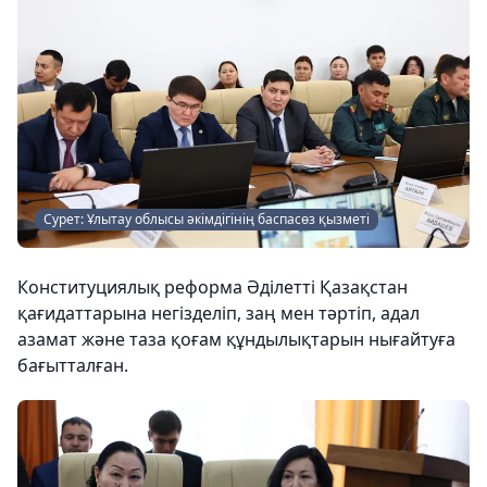
Сурет: Ұлытау облысы әкімдігінің баспасөз қызметі
Конституциялық реформа Әділетті Қазақстан
қағидаттарына негізделіп, заң мен тәртіп, адал
азамат және таза қоғам құндылықтарын нығайтуға
бағытталған.