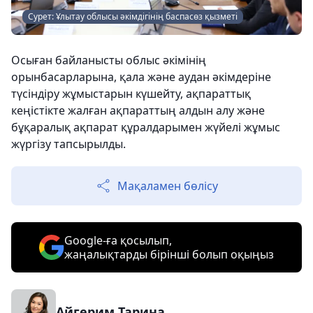
Сурет: Ұлытау облысы әкімдігінің баспасөз қызметі
Осыған байланысты облыс әкімінің
орынбасарларына, қала және аудан әкімдеріне
түсіндіру жұмыстарын күшейту, ақпараттық
кеңістікте жалған ақпараттың алдын алу және
бұқаралық ақпарат құралдарымен жүйелі жұмыс
жүргізу тапсырылды.
Мақаламен бөлісу
Google-ға қосылып,
жаңалықтарды бірінші болып оқыңыз
Айгерим Тарина