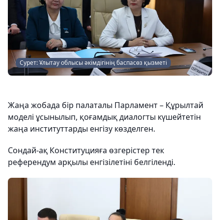
Сурет: Ұлытау облысы әкімдігінің баспасөз қызметі
Жаңа жобада бір палаталы Парламент – Құрылтай
моделі ұсынылып, қоғамдық диалогты күшейтетін
жаңа институттарды енгізу көзделген.
Сондай-ақ Конституцияға өзгерістер тек
референдум арқылы енгізілетіні белгіленді.