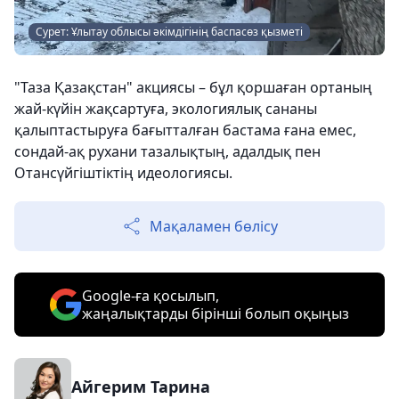
Сурет: Ұлытау облысы әкімдігінің баспасөз қызметі
"Таза Қазақстан" акциясы – бұл қоршаған ортаның
жай-күйін жақсартуға, экологиялық сананы
қалыптастыруға бағытталған бастама ғана емес,
сондай-ақ рухани тазалықтың, адалдық пен
Отансүйгіштіктің идеологиясы.
Мақаламен бөлісу
Google-ға қосылып,
жаңалықтарды бірінші болып оқыңыз
Айгерим Тарина