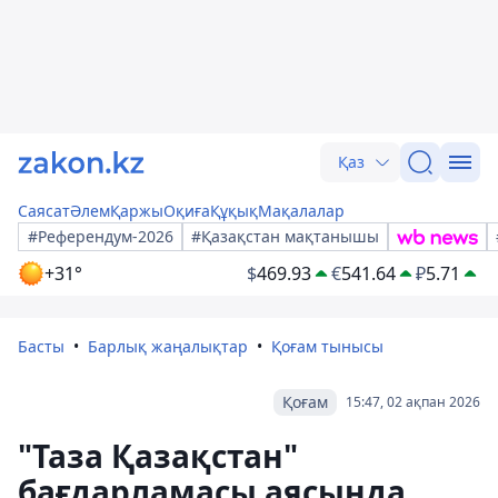
Қаз
Саясат
Әлем
Қаржы
Оқиға
Құқық
Мақалалар
#Референдум-2026
#Қазақстан мақтанышы
+31°
$
469.93
€
541.64
₽
5.71
Басты
Барлық жаңалықтар
Қоғам тынысы
Қоғам
15:47, 02 ақпан 2026
"Таза Қазақстан"
бағдарламасы аясында