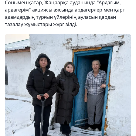
Сонымен қатар, Жаңаарқа ауданында "Ардағым,
ардагерім" акциясы аясында ардагерлер мен қарт
адамдардың тұрғын үйлерінің ауласын қардан
тазалау жұмыстары жүргізілді.