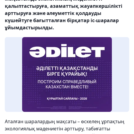
қалыптастыруға, азаматтық жауапкершілікті
арттыруға және әлеуметтік қолдауды
күшейтуге бағытталған бірқатар іс-шаралар
ұйымдастырылды.
Аталған шаралардың мақсаты – өскелең ұрпақтың
экологиялық мәдениетін арттыру, табиғатты