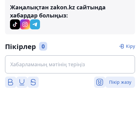
Жаңалықтан zakon.kz сайтында
хабардар болыңыз:
Пікірлер
0
Кіру
Пікір жазу