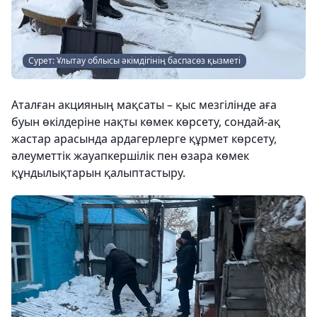
Сурет: Ұлытау облысы әкімдігінің баспасөз қызметі
Аталған акцияның мақсаты – қыс мезгілінде аға
буын өкілдеріне нақты көмек көрсету, сондай-ақ
жастар арасында ардагерлерге құрмет көрсету,
әлеуметтік жауапкершілік пен өзара көмек
құндылықтарын қалыптастыру.