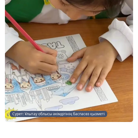
Сурет: Ұлытау облысы әкімдігінің баспасөз қызметі