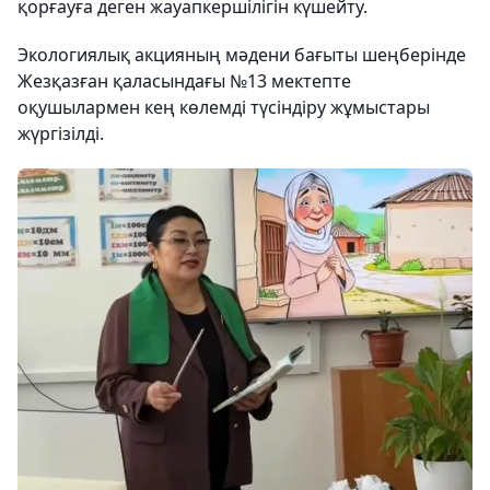
қорғауға деген жауапкершілігін күшейту.
Экологиялық акцияның мәдени бағыты шеңберінде
Жезқазған қаласындағы №13 мектепте
оқушылармен кең көлемді түсіндіру жұмыстары
жүргізілді.