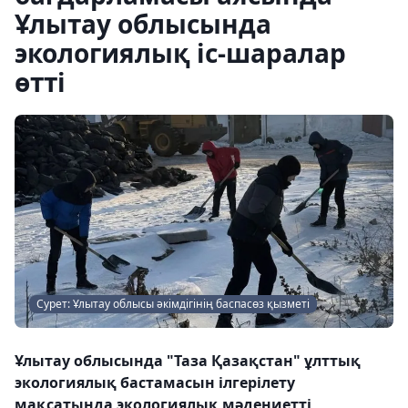
Ұлытау облысында
экологиялық іс-шаралар
өтті
Сурет: Ұлытау облысы әкімдігінің баспасөз қызметі
Ұлытау облысында "Таза Қазақстан" ұлттық
экологиялық бастамасын ілгерілету
мақсатында экологиялық мәдениетті