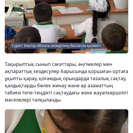
Сурет: Ұлытау облысы әкімдігінің баспасөз қызметі
Тақырыптық сынып сағаттары, әңгімелер мен
ақпараттық кездесулер барысында қоршаған ортаға
ұқыпты қарау, қоғамдық орындарда тазалық сақтау,
қалдықтарды бөлек жинау және әр азаматтың
табиғи тепе-теңдікті сақтаудағы жеке жауапкершілігі
мәселелері талқыланды.