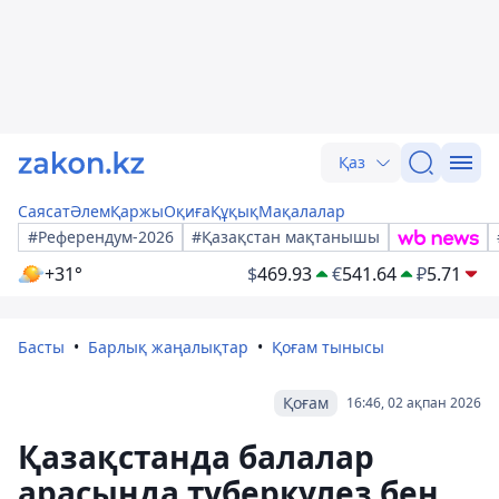
Қаз
Саясат
Әлем
Қаржы
Оқиға
Құқық
Мақалалар
#Референдум-2026
#Қазақстан мақтанышы
+31°
$
469.93
€
541.64
₽
5.71
Басты
Барлық жаңалықтар
Қоғам тынысы
Қоғам
16:46, 02 ақпан 2026
Қазақстанда балалар
арасында туберкулез бен