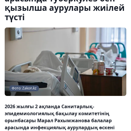
қызылша аурулары жиілей
түсті
Фото: Zakon.kz
2026 жылғы 2 ақпанда Санитарлық-
эпидемиологиялық бақылау комитетінің
орынбасары Марал Рахымжанова балалар
арасында инфекциялық аурулардың өскені