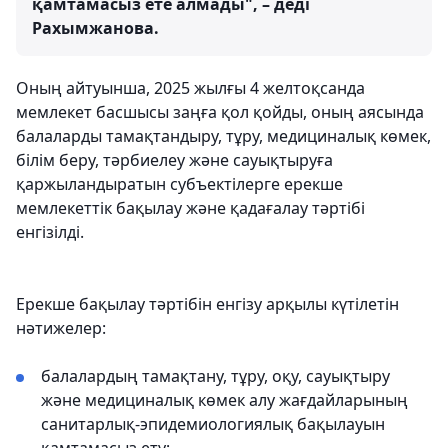
қамтамасыз ете алмады", – деді
Рахымжанова.
Оның айтуынша, 2025 жылғы 4 желтоқсанда
мемлекет басшысы заңға қол қойды, оның аясында
балаларды тамақтандыру, тұру, медициналық көмек,
білім беру, тәрбиелеу және сауықтыруға
қаржыландыратын субъектілерге ерекше
мемлекеттік бақылау және қадағалау тәртібі
енгізілді.
Ерекше бақылау тәртібін енгізу арқылы күтілетін
нәтижелер:
балалардың тамақтану, тұру, оқу, сауықтыру
және медициналық көмек алу жағдайларының
санитарлық-эпидемиологиялық бақылауын