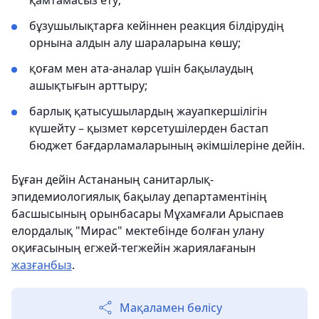
қамтамасыз ету;
бұзушылықтарға кейіннен реакция білдірудің
орнына алдын алу шараларына көшу;
қоғам мен ата-аналар үшін бақылаудың
ашықтығын арттыру;
барлық қатысушылардың жауапкершілігін
күшейту – қызмет көрсетушілерден бастап
бюджет бағдарламаларының әкімшілеріне дейін.
Бұған дейін Астананың санитарлық-
эпидемиологиялық бақылау департаментінің
басшысының орынбасары Мұхамғали Арыспаев
елордалық "Мирас" мектебінде болған улану
оқиғасының егжей-тегжейін жариялағанын
жазғанбыз
.
Мақаламен бөлісу