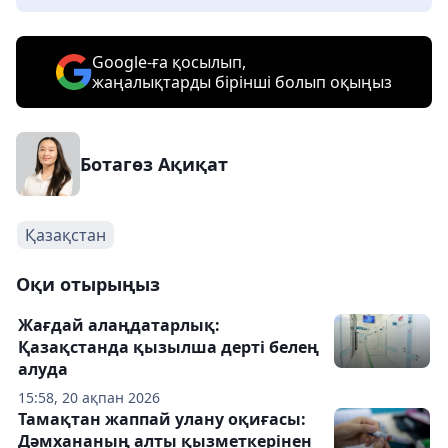
Google-ға қосылып,
жаңалықтарды бірінші болып оқыңыз
Ботагөз Ақиқат
Қазақстан
Оқи отырыңыз
Жағдай алаңдатарлық:
Қазақстанда қызылша дерті белең
алуда
15:58, 20 ақпан 2026
Тамақтан жаппай улану оқиғасы:
Дәмхананың алты қызметкерінен