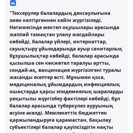
"Тексерулер балалардың денсаулығына
зиян келтіргеннен кейін жүргізіледі.
Нәтижесінде мектеп оқушылары арасында
жаппай тамақтан улану жағдайлары
көбейді, балалар үйлері, интернаттар,
сауықтыру ұйымдарында ауыр санитарлық
бұзушылықтар көбейді, балалар арасында
қызылша сен көкжөтел таралуы артты,
сондай-ақ, вакцинация жүргізілгені туралы
жасанды есептер өсті. Мұнымен қоса,
медициналық ұйымдардың инфекциялық
ошақтарда қарсы эпидемиялық шараларды
уақытылы жүргізбеу фактілері көбейді, бұл
балалар арасында туберкулез ауруының
өсуіне әкелді. Мемлекеттік бюджеттен
қаржыландыруға қарамастан, бақылау
субъектілері балалар қауіпсіздігін нақты