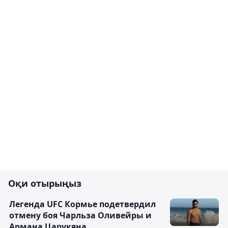
Оқи отырыңыз
Легенда UFC Кормье подетвердил
отмену боя Чарльза Оливейры и
Армана Царукяна