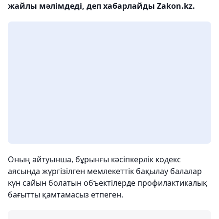
жайлы мәлімдеді, деп хабарлайды Zakon.kz.
Оның айтуынша, бұрынғы кәсіпкерлік кодекс
аясында жүргізілген мемлекеттік бақылау балалар
күн сайын болатын объектілерде профилактикалық
бағытты қамтамасыз етпеген.