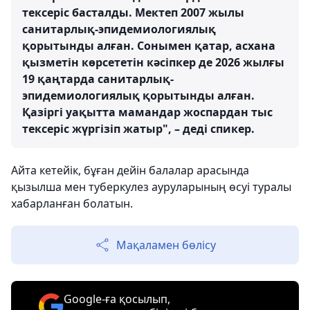
тексеріс басталды. Мектеп 2007 жылы
санитарлық-эпидемиологиялық
қорытынды алған. Сонымен қатар, асхана
қызметін көрсететін кәсіпкер де 2026 жылғы
19 қаңтарда санитарлық-
эпидемиологиялық қорытынды алған.
Қазіргі уақытта мамандар жоспардан тыс
тексеріс жүргізіп жатыр", – деді спикер.
Айта кетейік, бұған дейін балалар арасында
қызылша мен туберкулез ауруларының өсуі туралы
хабарланған болатын.
Мақаламен бөлісу
Google-ға қосылып,