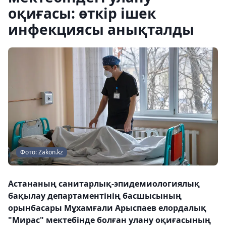
оқиғасы: өткір ішек
инфекциясы анықталды
Фото: Zakon.kz
Астананың санитарлық-эпидемиологиялық
бақылау департаментінің басшысының
орынбасары Мұхамғали Арыспаев елордалық
"Мирас" мектебінде болған улану оқиғасының