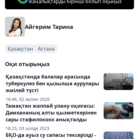
жаңалықтарды бірінші болып оқыңыз
Айгерим Тарина
Қазақстан
Астана
Оқи отырыңыз
Қазақстанда балалар арасында
туберкулез бен қызылша аурулары
жиілей түсті
16:46, 02 ақпан 2026
Тамақтан жаппай улану оқиғасы:
Дәмхананың алты қызметкерінен
сары стафилококк анықталды
18:25, 03 шілде 2023
БҚО-да ауыз су сапасы тексерілді -