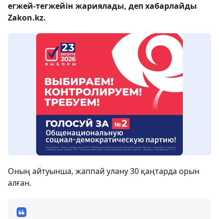
егжей-тегжейін жариялады, деп хабарлайды
Zakon.kz.
Оның айтуынша, жаппай улану 30 қаңтарда орын
алған.