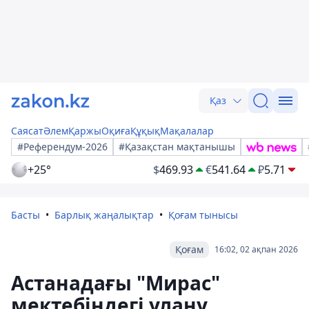
Қаз
Саясат
Әлем
Қаржы
Оқиға
Құқық
Мақалалар
#Референдум-2026
#Қазақстан мақтанышы
+25°
$
469.93
€
541.64
₽
5.71
Басты
Барлық жаңалықтар
Қоғам тынысы
Қоғам
16:02, 02 ақпан 2026
Астанадағы "Мирас"
мектебіндегі улану