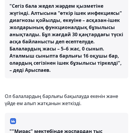
"Сегіз бала жедел жәрдем қызметіне
жүгінді. Алтысына "өткір ішек инфекциясы"
диагнозы қойылды, екеуіне – асқазан-ішек
жолдарының функционалдық бұзылысы
анықталды. Бұл жағдай 30 қаңтардағы түскі
асқа байланысты деп есептелуде.
Балалардың жасы – 5–6 жас, 0 сынып.
Аталмыш сыныпта барлығы 16 оқушы бар,
олардың сегізінен ішек бұзылысы тіркелді",
– деді Арыспаев.
Ол балалардың барлығы бақылауда екенін және
үйде ем алып жатқанын жеткізді.
""Мирас" мектебінде жоспардан тыс