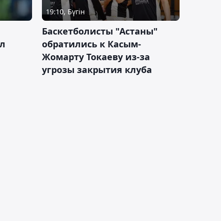
19:10, Бүгін
ч
Баскетболисты "Астаны"
л
обратились к Касым-
Жомарту Токаеву из-за
угрозы закрытия клуба