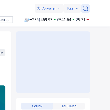
Алматы
Қаз
+25°
$
469.93
€
541.64
₽
5.71
алтері
ам
Соңғы
Танымал