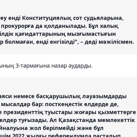
еу енді Конституциялық сот судьяларына,
 прокурорға да қолданылады. Бұл халық
ділдік қағидаттарының мызғымастығын
болмаған, енді енгізілді", – деді мәжілісмен.
ының 3-тармағына назар аударды.
саяси немесе басқарушылық лауазымдарды
ысалдар бар: посткеңестік елдерде де,
 президенттің туыстары жоғары қызметтерге
елдер туғызады. Ал Қазақстанда мемлекеттік
йналуына жол берілмейді және бұл
шешім 2022 жылғы референдумда расталып,