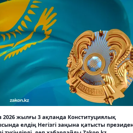
в 2026 жылғы 3 ақпанда Конституциялық
сында елдің Негізгі заңына қатысты президе
і түсіндірді, деп хабарлайды Zakon.kz.