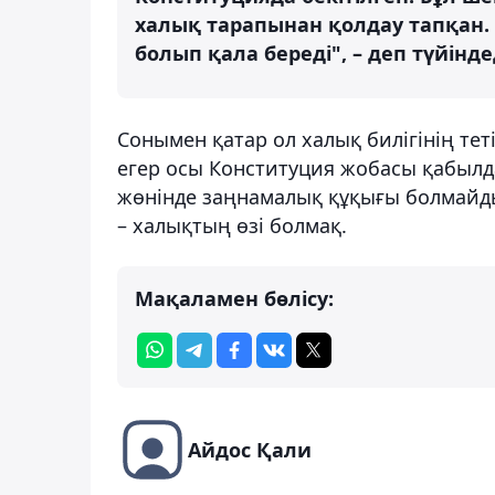
халық тарапынан қолдау тапқан. 
болып қала береді", – деп түйінде
Сонымен қатар ол халық билігінің тет
егер осы Конституция жобасы қабылда
жөнінде заңнамалық құқығы болмайды.
– халықтың өзі болмақ.
Мақаламен бөлісу:
Айдос Қали