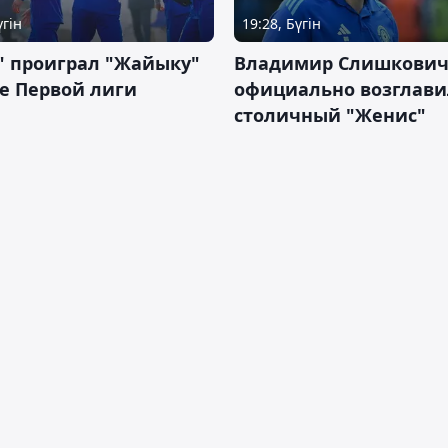
үгін
19:28, Бүгін
" проиграл "Жайыку"
Владимир Слишкови
е Первой лиги
официально возглави
столичный "Женис"