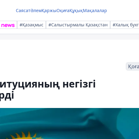
Саясат
Әлем
Қаржы
Оқиға
Құқық
Мақалалар
#Қазақмыс
#Салыстырмалы Қазақстан
#Халық бухг
Қоғ
итуцияның негізгі
рді