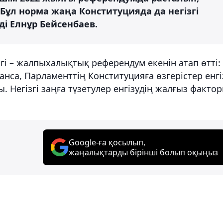
Бұл норма жаңа Конституцияда да негізгі
ді Елнұр Бейсенбаев.
ігі – жалпыхалықтық референдум екенін атап өтті:
нса, Парламенттің Конституцияға өзгерістер енгі
 Негізгі заңға түзетулер енгізудің жалғыз факто
Google-ға қосылып,
жаңалықтарды бірінші болып оқыңыз