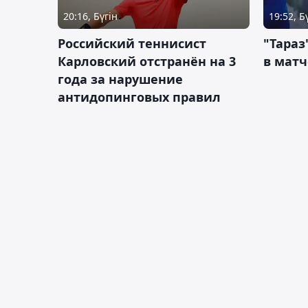
20:16, Бүгін
19:52, Б
Российский теннисист
"Тараз
Карловский отстранён на 3
в матч
года за нарушение
антидопинговых правил