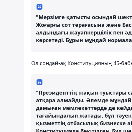
"Мерзімге қатысты осындай шект
Жоғарғы сот төрағасына және Бас
алдындағы жауапкершілік пен ә
көрсетеді. Бұрын мұндай нормалар 
Ол сондай-ақ Конституцияның 45-баб
"Президенттің жақын туыстары 
атқара алмайды. Әлемде мұндай м
дамыған мемлекеттерде де кейде
тағайындалып жатады, бұл тәуек
қызметтің отбасылық бизнеске а
Конституцияда бекітілген. Бұл 