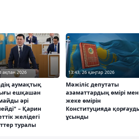
03 ақпан 2026
13:43, 26 қаңтар 2026
здің аумақтық
Мәжіліс депутаты
тығы ешқашан
азаматтардың өмірі мен
майды әрі
жеке өмірін
ейді" – Қарин
Конституцияда қорғауд
ттік желідегі
ұсынды
ттер туралы