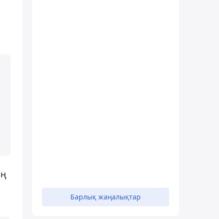
ың
Барлық жаңалықтар