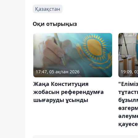
Қазақстан
Оқи отырыңыз
17:47, 05 ақпан 2026
19:09, 
Жаңа Конституция
"Елімі
жобасын референдумға
тұтас
шығаруды ұсынды
бұзыл
өзгерм
әлеуме
қауесе