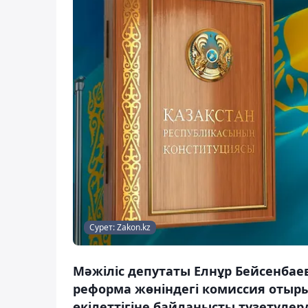
Сурет: Zakon.kz
Мәжіліс депутаты Елнұр Бейсенбае
реформа жөніндегі комиссия отыры
өкілеттігіне байланысты түзетулерд