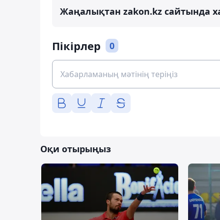
Жаңалықтан zakon.kz сайтында х
Пікірлер
0
Оқи отырыңыз