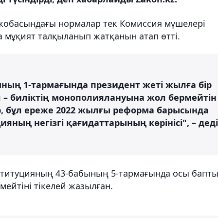
жобасындағы нормалар тек Комиссия мүшелері
а мұқият талқыланып жатқанын атап өтті.
ның 1-тармағында президент жеті жылға бір
л – биліктің монополиялануына жол бермейтін
ер, бұл ереже 2022 жылғы реформа барысында
ияның негізгі қағидаттарының көрінісі", – деді
ституцияның 43-бабының 5-тармағында осы бапт
мейтіні тікелей жазылған.