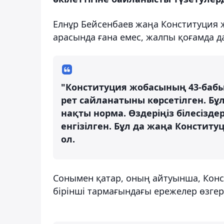
Елнұр Бейсенбаев жаңа Конституция 
арасында ғана емес, жалпы қоғамда д
"Конституция жобасының 43-бабы
рет сайланатыны көрсетілген. Бұ
нақты норма. Өздеріңіз білесізд
енгізілген. Бұл да жаңа Конституц
ол.
Сонымен қатар, оның айтуынша, Кон
бірінші тармағындағы ережелер өзгер