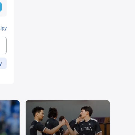
Кіру
у