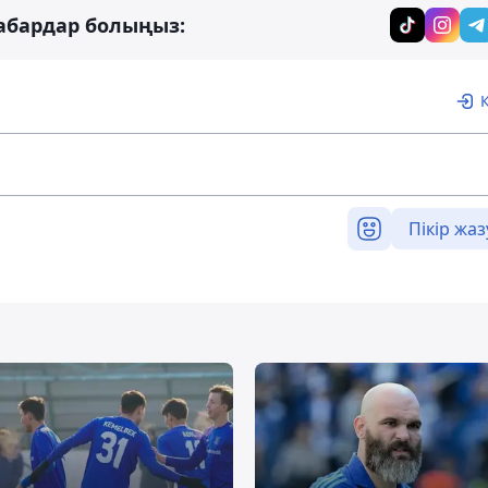
абардар болыңыз:
Пікір жаз