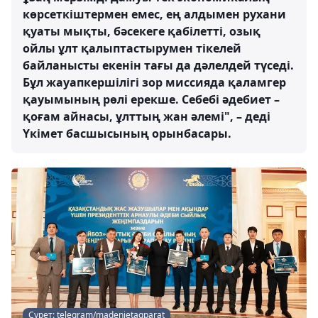
көрсеткіштермен емес, ең алдымен рухани
қуаты мықты, бәсекеге қабілетті, озық
ойлы ұлт қалыптастырумен тікелей
байланысты екенін тағы да дәлелдей түседі.
Бұл жауапкершілігі зор миссияда қаламгер
қауымының рөлі ерекше. Себебі әдебиет –
қоғам айнасы, ұлттың жан әлемі", – деді
Үкімет басшысының орынбасары.
Сурет: telegram/madenietaqparat