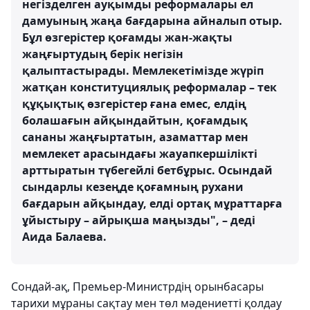
негізделген ауқымды реформалары ел
дамуының жаңа бағдарына айналып отыр.
Бұл өзгерістер қоғамды жан-жақты
жаңғыртудың берік негізін
қалыптастырады. Мемлекетімізде жүріп
жатқан конституциялық реформалар – тек
құқықтық өзгерістер ғана емес, елдің
болашағын айқындайтын, қоғамдық
сананы жаңғыртатын, азаматтар мен
мемлекет арасындағы жауапкершілікті
арттыратын түбегейлі бетбұрыс. Осындай
сындарлы кезеңде қоғамның рухани
бағдарын айқындау, елді ортақ мұраттарға
ұйыстыру – айрықша маңызды", – деді
Аида Балаева.
Сондай-ақ, Премьер-Министрдің орынбасары
тарихи мұраны сақтау мен төл мәдениетті қолдау