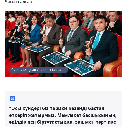
бағытталған.
Сурет: telegram/madenietaqparat
"Осы күндері біз тарихи кезеңді бастан
өткеріп жатырмыз. Мемлекет басшысының
әділдік пен біртұтастыққа, заң мен тәртіпке