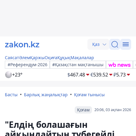
Қаз
Саясат
Әлем
Қаржы
Оқиға
Құқық
Мақалалар
#Референдум-2026
#Қазақстан мақтанышы
+23°
$
467.48
€
539.52
₽
5.73
Басты
Барлық жаңалықтар
Қоғам тынысы
Қоғам
20:06, 03 ақпан 2026
"Елдің болашағын
айқындайтын түбегейлі