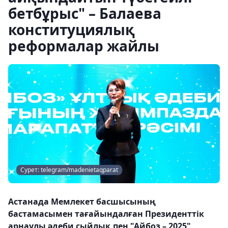
бетбұрыс" – Балаева
конституциялық
реформалар жайлы
Сурет: telegram/madenietaqparat
Астанада Мемлекет басшысының
бастамасымен тағайындалған Президенттік
арнаулы әдеби сыйлық пен "Айбоз – 2025"