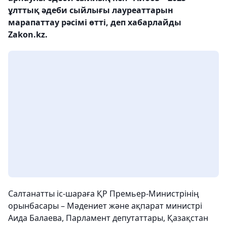
ұлттық әдеби сыйлығы лауреаттарын
марапаттау рәсімі өтті, деп хабарлайды
Zakon.kz.
Салтанатты іс-шараға ҚР Премьер-Министрінің
орынбасары – Мәдениет және ақпарат министрі
Аида Балаева, Парламент депутаттары, Қазақстан