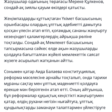
Жазушылар одағының төрағасы Мереке Құлкенов,
сондай-ақ зиялы қауым өкілдері қатысты.
Жеңімпаздарды құттықтаған Үкімет басшысының
орынбасары олардың ұлттық әдебиетті дамытуға
қосқан үлесін атап өтіп, қоғамдық сананы жаңғырту
кезеңіндегі қаламгерлердің айрықша рөліне
тоқталды. Сондай-ақ Мемлекет басшысының
тапсырмасына сәйкес елде ақын-жазушыларды
қолдауға бағытталған жүйелі мемлекеттік саясат
жүзеге асырылып жатқанын айтты.
Сонымен қатар Аида Балаева конституциялық
реформа мәселесіне арнайы тоқталып, онда тарихи
мұраны сақтау мен ұлттық мәдениетті қолдауға
ерекше мән берілгенін атап өтті. Оның айтуынша,
бұл реформалар құқықтық кеңістікті жаңғыртумен
қатар, елдің рухани негізін нығайтуға, ұлттық
құндылықтарды заманауи талаптармен үйлестіруге