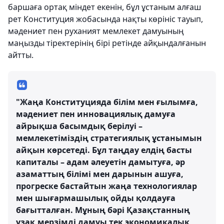
баршаға ортақ міндет екенін, бұл ұстаным алғаш
рет Конституция жобасында нақты көрініс тауып,
мәдениет пен руханият мемлекет дамуының
маңызды тіректерінің бірі ретінде айқындалғанын
айтты.
"Жаңа Конституцияда білім мен ғылымға,
мәдениет пен инновациялық дамуға
айрықша басымдық берілуі –
мемлекетіміздің стратегиялық ұстанымын
айқын көрсетеді. Бұл таңдау елдің басты
капиталы – адам әлеуетін дамытуға, әр
азаматтың білімі мен дарынын ашуға,
прогреске бастайтын жаңа технологиялар
мен шығармашылық ойды қолдауға
бағытталған. Мұның бәрі Қазақстанның
ұзақ мерзімді дамуы тек экономикалық