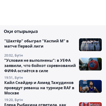
Оқи отырыңыз
"Шахтёр" обыграл "Каспий М" в
матче Первой лиги
20:02, Бүгін
"Условия не выполнены": в УЕФА
заявили, что бойкот соревнований
ФИФА остаётся в силе
19:51, Бүгін
Кайл Снайдер и Ахмед Тажудинов
проведут реванш на турнире RAF в
Москве
19:20, Бүгін
Елена Рыбакина ответила, как