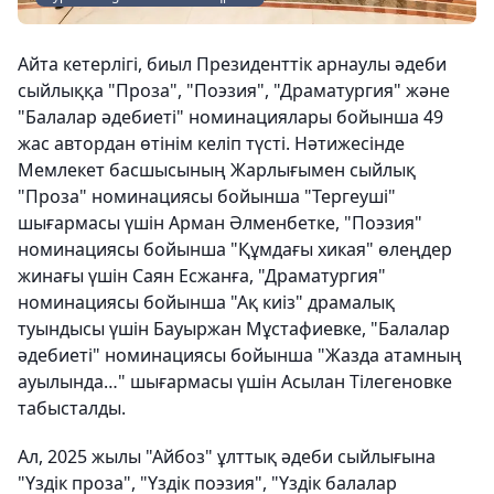
Айта кетерлігі, биыл Президенттік арнаулы әдеби
сыйлыққа "Проза", "Поэзия", "Драматургия" және
"Балалар әдебиеті" номинациялары бойынша 49
жас автордан өтінім келіп түсті. Нәтижесінде
Мемлекет басшысының Жарлығымен сыйлық
"Проза" номинациясы бойынша "Тергеуші"
шығармасы үшін Арман Әлменбетке, "Поэзия"
номинациясы бойынша "Құмдағы хикая" өлеңдер
жинағы үшін Саян Есжанға, "Драматургия"
номинациясы бойынша "Ақ киіз" драмалық
туындысы үшін Бауыржан Мұстафиевке, "Балалар
әдебиеті" номинациясы бойынша "Жазда атамның
ауылында…" шығармасы үшін Асылан Тілегеновке
табысталды.
Ал, 2025 жылы "Айбоз" ұлттық әдеби сыйлығына
"Үздік проза", "Үздік поэзия", "Үздік балалар