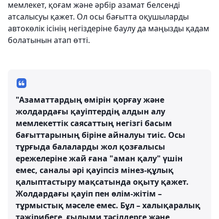
мемлекет, қоғам және әрбір азамат белсенді
атсалысуы қажет. Ол осы бағытта оқушыларды
автокөлік ісінің негіздеріне баулу да маңызды қадам
болатынын атап өтті.
"Азаматтардың өмірін қорғау және
жолдардағы қауіптердің алдын алу
мемлекеттік саясаттың негізгі басым
бағыттарының біріне айналуы тиіс. Осы
тұрғыда балаларды жол қозғалысы
ережелеріне жай ғана "аман қалу" үшін
емес, саналы әрі қауіпсіз мінез-құлық
қалыптастыру мақсатында оқыту қажет.
Жолдардағы қауіп пен өлім-жітім –
тұрмыстық мәселе емес. Бұл – халықаралық
тәжірибеге, ғылыми тәсілдерге және