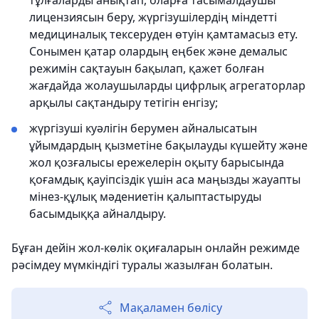
тұлғаларды анықтап, оларға тасымалдаушы
лицензиясын беру, жүргізушілердің міндетті
медициналық тексеруден өтуін қамтамасыз ету.
Сонымен қатар олардың еңбек және демалыс
режимін сақтауын бақылап, қажет болған
жағдайда жолаушыларды цифрлық агрегаторлар
арқылы сақтандыру тетігін енгізу;
жүргізуші куәлігін берумен айналысатын
ұйымдардың қызметіне бақылауды күшейту және
жол қозғалысы ережелерін оқыту барысында
қоғамдық қауіпсіздік үшін аса маңызды жауапты
мінез-құлық мәдениетін қалыптастыруды
басымдыққа айналдыру.
Бұған дейін жол-көлік оқиғаларын онлайн режимде
рәсімдеу мүмкіндігі туралы жазылған болатын.
Мақаламен бөлісу