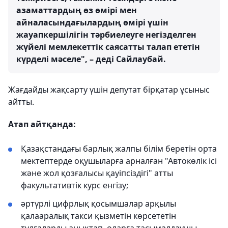
азаматтардың өз өмірі мен
айналасындағылардың өмірі үшін
жауапкершілігін тәрбиелеуге негізделген
жүйелі мемлекеттік саясатты талап ететін
күрделі мәселе", – деді Сайлаубай.
Жағдайды жақсарту үшін депутат бірқатар ұсыныс
айтты.
Атап айтқанда:
Қазақстандағы барлық жалпы білім беретін орта
мектептерде оқушыларға арналған "Автокөлік ісі
және жол қозғалысы қауіпсіздігі" атты
факультативтік курс енгізу;
әртүрлі цифрлық қосымшалар арқылы
қалааралық такси қызметін көрсететін