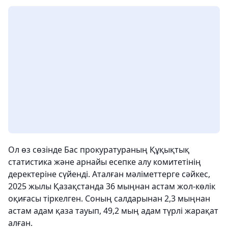
Ол өз сөзінде Бас прокуратураның Құқықтық
статистика және арнайы есепке алу комитетінің
деректеріне сүйенді. Аталған мәліметтерге сәйкес,
2025 жылы Қазақстанда 36 мыңнан астам жол-көлік
оқиғасы тіркелген. Соның салдарынан 2,3 мыңнан
астам адам қаза тауып, 49,2 мың адам түрлі жарақат
алған.