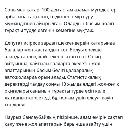
Сонымен қатар, 100-ден астам азамат мүгедектер
арбасына таңылып, өздігінен өмір сүру
мүмкіндігінен айырылған. Олардың басым бөлігі
тұрақты түрде өзгенің көмегіне мұқтаж.
Депутат әсіресе зардап шеккендердің қатарында
балалар мен жастардың көп болуы ерекше
алаңдатарлық жайт екенін атап өтті. Оның
айтуынша, қайғылы салдарға әкелетін жол
апаттарының басым бөлігі қалааралық
автожолдарда орын алады. Статистикалық
деректерді талдау соңғы 10 жылда елдегі жол-көлік
оқиғалары санының тұрақты түрде өсіп келе
жатқанын көрсетеді, бұл қоғам үшін елеулі қауіп
төндіреді.
Наурыз Сайлаубайдың пікірінше, адам өмірін сақтап
қалу және жол апаттарын барынша азайту үшін