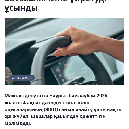
ұсынды
Фото: pexels
Мәжіліс депутаты Наурыз Сайлаубай 2026
жылғы 4 ақпанда елдегі жол-көлік
оқиғаларының (ЖКО) санын азайту үшін нақты
әрі жүйелі шаралар қабылдау қажеттігін
мәлімдеді.