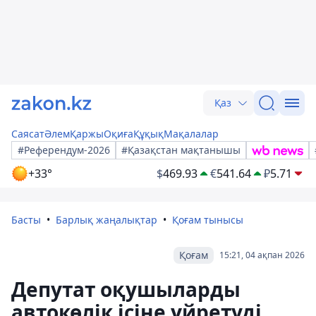
Қаз
Саясат
Әлем
Қаржы
Оқиға
Құқық
Мақалалар
#Референдум-2026
#Қазақстан мақтанышы
+33°
$
469.93
€
541.64
₽
5.71
Басты
Барлық жаңалықтар
Қоғам тынысы
Қоғам
15:21, 04 ақпан 2026
Депутат оқушыларды
автокөлік ісіне үйретуді