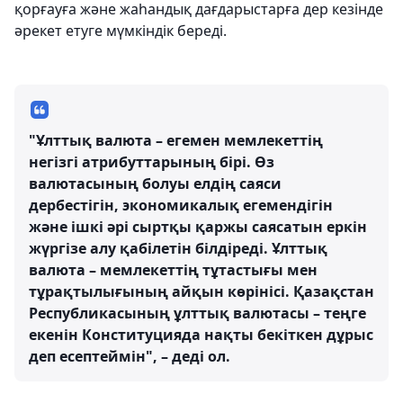
қорғауға және жаһандық дағдарыстарға дер кезінде
әрекет етуге мүмкіндік береді.
"Ұлттық валюта – егемен мемлекеттің
негізгі атрибуттарының бірі. Өз
валютасының болуы елдің саяси
дербестігін, экономикалық егемендігін
және ішкі әрі сыртқы қаржы саясатын еркін
жүргізе алу қабілетін білдіреді. Ұлттық
валюта – мемлекеттің тұтастығы мен
тұрақтылығының айқын көрінісі. Қазақстан
Республикасының ұлттық валютасы – теңге
екенін Конституцияда нақты бекіткен дұрыс
деп есептеймін", – деді ол.