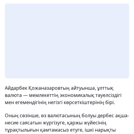
Айдарбек Қожаназаровтың айтуынша, ұлттық
валюта — мемлекеттің экономикалық тәуелсіздігі
мен егемендігінің негізгі көрсеткіштерінің бірі.
Оның сөзінше, өз валютасының болуы дербес ақша-
несие саясатын жүргізуге, қаржы жүйесінің
тұрақтылығын қамтамасыз етуге, ішкі нарықты