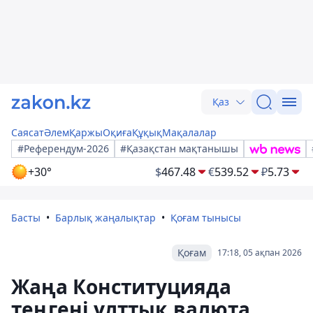
Қаз
Саясат
Әлем
Қаржы
Оқиға
Құқық
Мақалалар
#Референдум-2026
#Қазақстан мақтанышы
+30°
$
467.48
€
539.52
₽
5.73
Басты
Барлық жаңалықтар
Қоғам тынысы
Қоғам
17:18, 05 ақпан 2026
Жаңа Конституцияда
теңгені ұлттық валюта