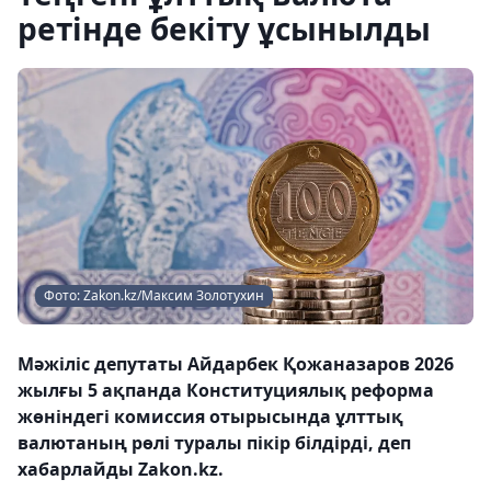
ретінде бекіту ұсынылды
Фото: Zakon.kz/Максим Золотухин
Мәжіліс депутаты Айдарбек Қожаназаров 2026
жылғы 5 ақпанда Конституциялық реформа
жөніндегі комиссия отырысында ұлттық
валютаның рөлі туралы пікір білдірді, деп
хабарлайды Zakon.kz.