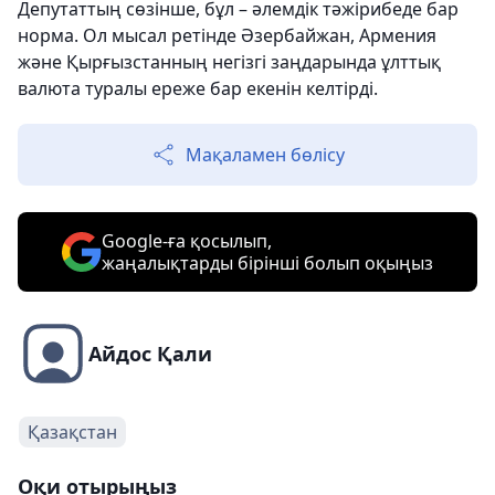
Депутаттың сөзінше, бұл – әлемдік тәжірибеде бар
норма. Ол мысал ретінде Әзербайжан, Армения
және Қырғызстанның негізгі заңдарында ұлттық
валюта туралы ереже бар екенін келтірді.
Мақаламен бөлісу
Google-ға қосылып,
жаңалықтарды бірінші болып оқыңыз
Айдос Қали
Қазақстан
Оқи отырыңыз