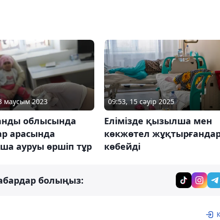
23 маусым 2023
09:53, 15 сәуір 2025
анды облысында
Елімізде қызылша мен
ар арасында
көкжөтел жұқтырғанда
ша ауруы өршіп тұр
көбейді
абардар болыңыз: