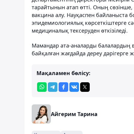
тарайтынын атап өтті. Оның сөзінше
вакцина алу. Науқаспен байланыста б
эпидемиологиялық көрсеткіштерге сәй
медициналық тексеруден өткізіледі.
Мамандар ата-аналарды балалардың ва
байқалған жағдайда дереу дәрігерге 
Мақаламен бөлісу:
Айгерим Тарина