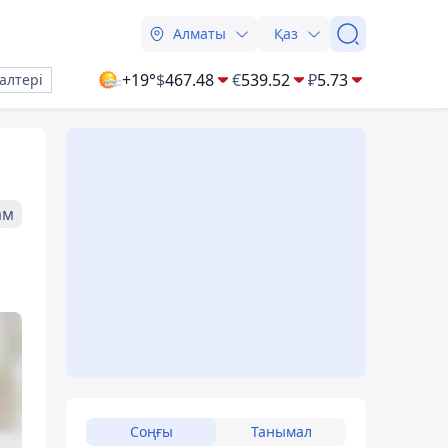
Алматы
Қаз
+19°
$
467.48
€
539.52
₽
5.73
алтері
ам
Соңғы
Танымал