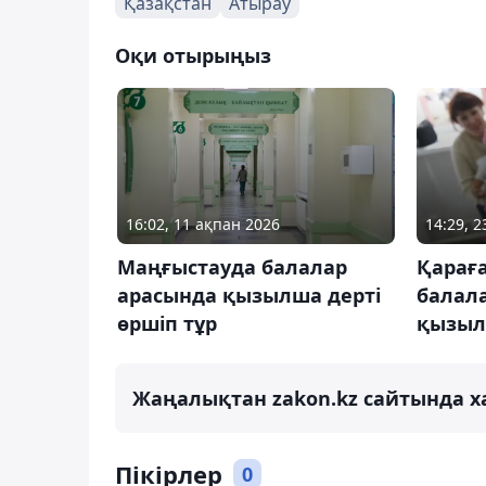
Қазақстан
Атырау
Оқи отырыңыз
16:02, 11 ақпан 2026
14:29, 
Маңғыстауда балалар
Қарағ
арасында қызылша дерті
балал
өршіп тұр
қызыл
Жаңалықтан zakon.kz сайтында х
Пікірлер
0