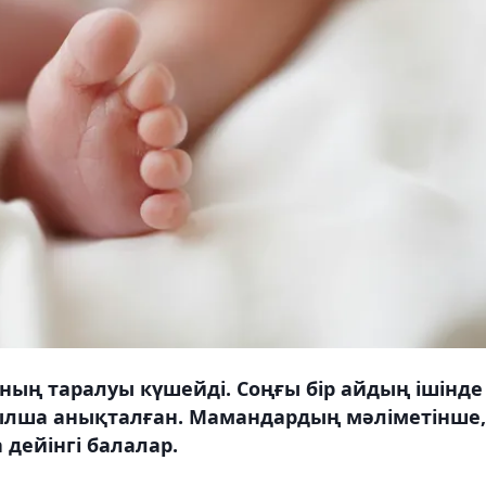
ың таралуы күшейді. Соңғы бір айдың ішінде
зылша анықталған. Мамандардың мәліметінше,
дейінгі балалар.