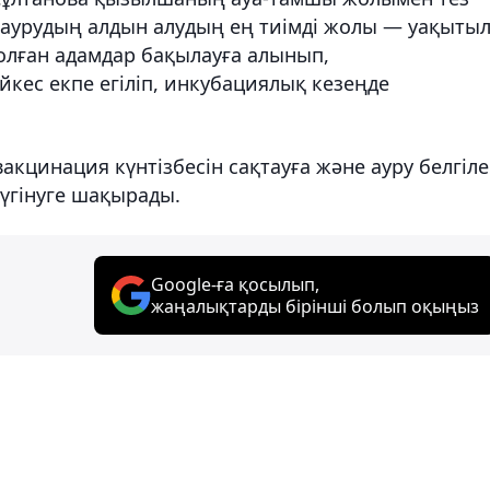
, аурудың алдын алудың ең тиімді жолы — уақыты
олған адамдар бақылауға алынып,
кес екпе егіліп, инкубациялық кезеңде
кцинация күнтізбесін сақтауға және ауру белгіле
жүгінуге шақырады.
Google-ға қосылып,
жаңалықтарды бірінші болып оқыңыз