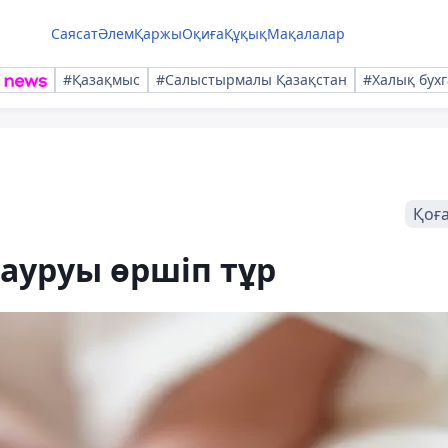
Саясат
Әлем
Қаржы
Оқиға
Құқық
Мақалалар
#Қазақмыс
#Салыстырмалы Қазақстан
#Халық бухг
Қоғ
ауруы өршіп тұр