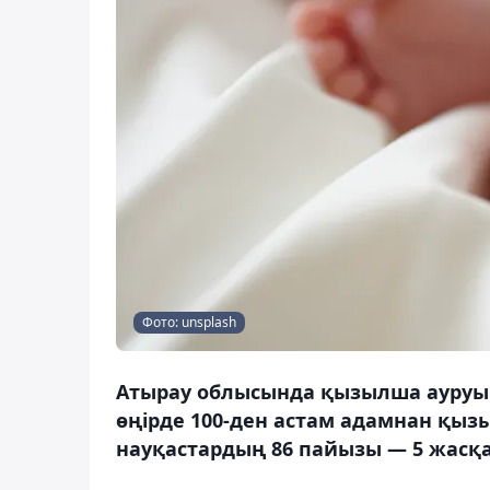
Фото: unsplash
Атырау облысында қызылша ауруын
өңірде 100-ден астам адамнан қы
науқастардың 86 пайызы — 5 жасқа 