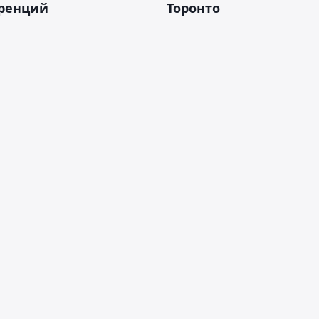
ренций
Торонто