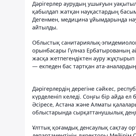
Дәрігерлер аурудың ушығуын уақытыл
қабылдап жатқан науқастардың басым 
Дегенмен, медицина ұйымдарында науқ
айтылды.
Облыстық санитариялық-эпидемиоло
орынбасары Гүлназ Ербатырованың ай
жасқа жетпегендіктен ауру жұқтырып 
— екпеден бас тартқан ата-аналарды
Дәрігерлердің дерегіне сәйкес, респ
күрделеніп келеді. Соңғы бір айда е
Әсіресе, Астана және Алматы қалала
облыстарында сырқаттанушылық деңг
Ұлттық қоғамдық денсаулық сақтау о
департаментінің директоры Мейірім