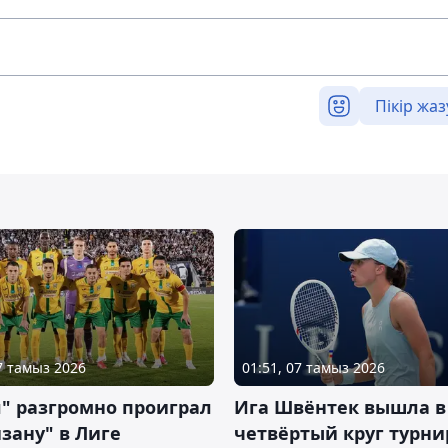
Пікір жаз
07 тамыз 2026
01:51, 07 тамыз 2026
" разгромно проиграл
Ига Швёнтек вышла в
зану" в Лиге
четвёртый круг турни