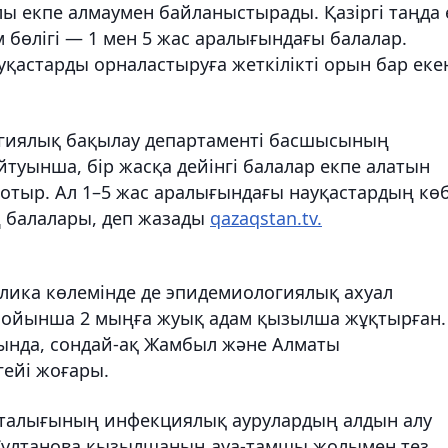
ы екпе алмаумен байланыстырады. Қазіргі таңда
бөлігі — 1 мен 5 жас аралығындағы балалар.
астарды орналастыруға жеткілікті орын бар еке
гиялық бақылау департаменті басшысының
туынша, бір жасқа дейінгі балалар екпе алатын
отыр. Ал 1–5 жас аралығындағы науқастардың көб
ң балалары, деп жазады
qazaqstan.tv.
ублика көлемінде де эпидемиологиялық ахуал
л бойынша 2 мыңға жуық адам қызылша жұқтырған.
рында, сондай-ақ Жамбыл және Алматы
ейі жоғары.
рталығының инфекциялық аурулардың алдын алу
 Сұлтанова қызылшаның ауа-тамшы жолымен тез