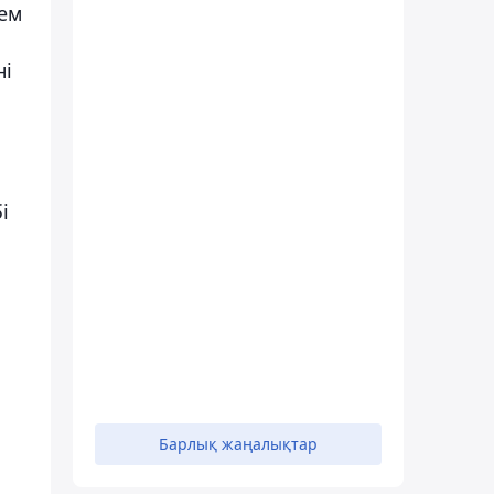
 ем
ні
і
Барлық жаңалықтар