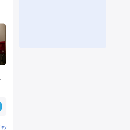
р
Кіру