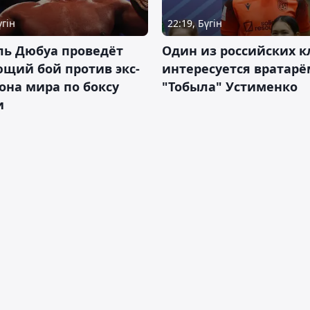
үгін
22:19, Бүгін
ль Дюбуа проведёт
Один из российских к
щий бой против экс-
интересуется вратарё
на мира по боксу
"Тобыла" Устименко
и