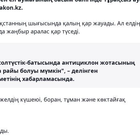
akon.kz.
қстанның шығысында қалың қар жауады. Ал елді
а жаңбыр аралас қар түседі.
солтүстік-батысында антициклон жотасының
айы болуы мүмкін", – делінген
метінің хабарламасында.
 желдің күшеюі, боран, тұман және көктайғақ
ды.