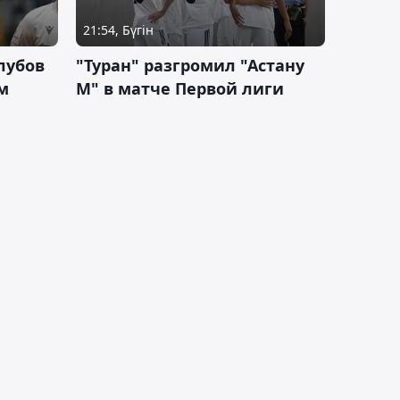
21:54, Бүгін
лубов
"Туран" разгромил "Астану
м
М" в матче Первой лиги