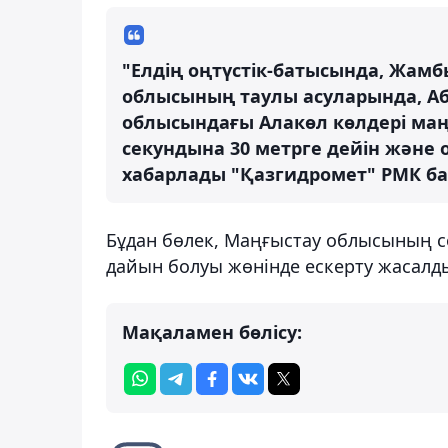
"Елдің оңтүстік-батысында, Жам
облысының таулы асуларында, Аб
облысындағы Алакөл көлдері ма
секундына 30 метрге дейін және 
хабарлады "Қазгидромет" РМК ба
Бұдан бөлек, Маңғыстау облысының со
дайын болуы жөнінде ескерту жасалд
Мақаламен бөлісу: