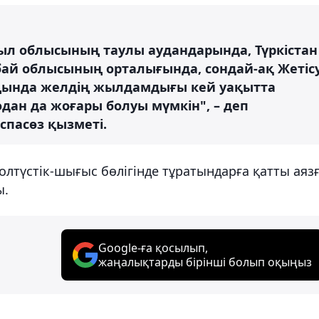
был облысының таулы аудандарында, Түркістан
ай облысының орталығында, сондай-ақ Жетіс
ңында желдің жылдамдығы кей уақытта
одан да жоғары болуы мүмкін", – деп
спасөз қызметі.
лтүстік-шығыс бөлігінде тұратындарға қатты аяз
ы.
Google-ға қосылып,
жаңалықтарды бірінші болып оқыңыз