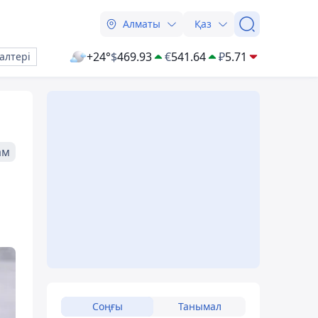
Алматы
Қаз
+24°
$
469.93
€
541.64
₽
5.71
алтері
ам
Соңғы
Танымал