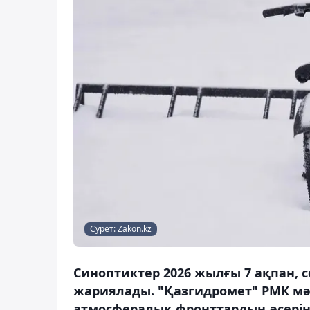
Сурет: Zakon.kz
Синоптиктер 2026 жылғы 7 ақпан, 
жариялады. "Қазгидромет" РМК мәл
атмосфералық фронттардың әсеріне