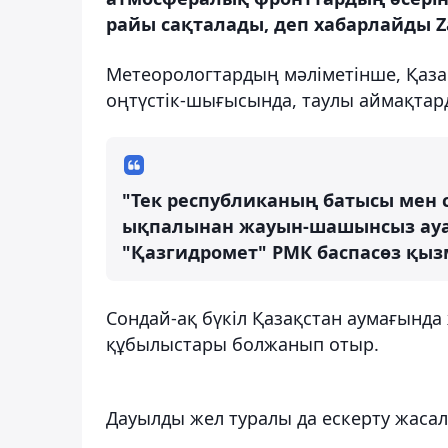
райы сақталады, деп хабарлайды Z
Метеорологтардың мәліметінше, Қаза
оңтүстік-шығысында, таулы аймақтард
"Тек республиканың батысы мен 
ықпалынан жауын-шашынсыз ауа р
"Қазгидромет" РМК баспасөз қыз
Сондай-ақ бүкіл Қазақстан аумағында
құбылыстары болжанып отыр.
Дауылды жел туралы да ескерту жасал