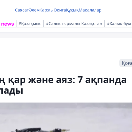
Саясат
Әлем
Қаржы
Оқиға
Құқық
Мақалалар
#Қазақмыс
#Салыстырмалы Қазақстан
#Халық бухг
Қоғ
 қар және аяз: 7 ақпанда
олады