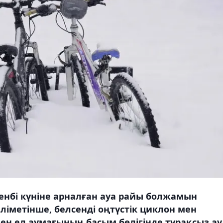
сенбі күніне арналған ауа райы болжамын
іметінше, белсенді оңтүстік циклон мен
н ел аумағының басым бөлігінде тұрақсыз ау