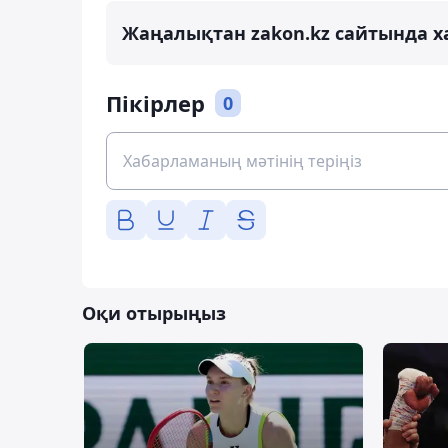
Жаңалықтан zakon.kz сайтында х
Пікірлер
0
Оқи отырыңыз