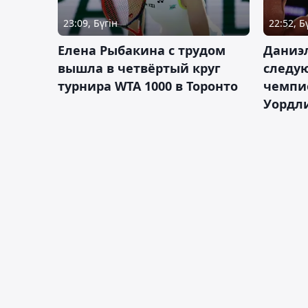
23:09, Бүгін
22:52, Б
Елена Рыбакина с трудом
Даниэ
вышла в четвёртый круг
следую
турнира WTA 1000 в Торонто
чемпио
Уордл