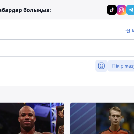
абардар болыңыз:
Пікір жаз