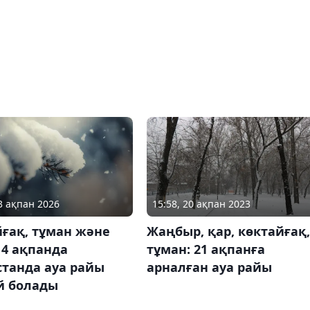
03 ақпан 2026
15:58, 20 ақпан 2023
ғақ, тұман және
Жаңбыр, қар, көктайғақ,
 4 ақпанда
тұман: 21 ақпанға
станда ауа райы
арналған ауа райы
й болады