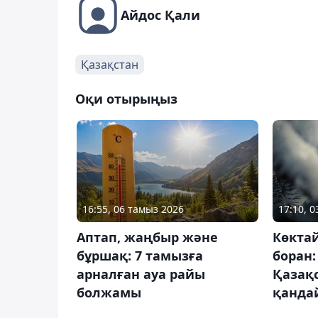
Айдос Қали
Қазақстан
Оқи отырыңыз
16:55, 06 тамыз 2026
17:10, 
Аптап, жаңбыр және
Көктай
бұршақ: 7 тамызға
боран:
арналған ауа райы
Қазақ
болжамы
қанда