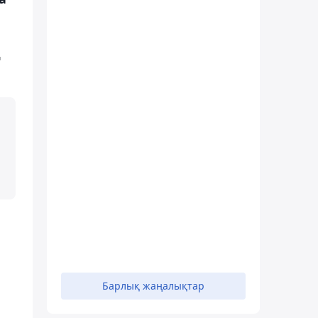
ң
Барлық жаңалықтар