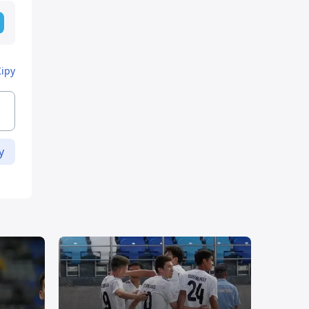
Кіру
у