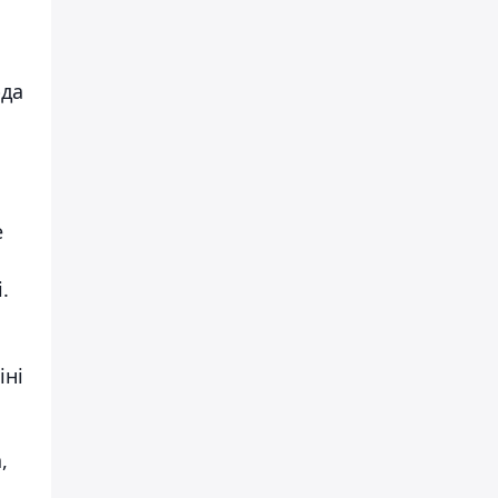
рда
е
.
іні
,