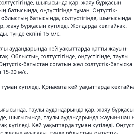
олтүстігінде, шығысында қар, жаяу бұрқасын
ың батысында, оңтүстігінде тұман. Оңтүстік-
е облыстың батысында, солтүстігінде, шығысында
ар, жаяу бұрқасын күтіледі. Жолдарда көктайғақ.
ы, түнде екпіні 15 м/с.
аулы аудандарында кей уақыттарда қатты жауын-
ақ. Облыстың солтүстігінде, оңтүстігінде, таулы
Оңтүстік-батыстан соғатын жел солтүстік-батысқа
 15-20 м/с.
тұман күтіледі. Қонаевта кей уақыттарда көктайғ
шығысында, таулы аудандарында қар, жаяу бұрқасы
гінде, шығысында, таулы аудандарында жауын-шаш
ақ күтіледі. Кей уақыттарда тұман күтіледі. Оңтүст
с желіне ауысады, түнде облыстың оңтүстік-