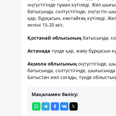
оңтүстігінде тұман күтіледі. Жел шығ
батысында, солтүстігінде, оңтүстік-шы
қар, бұрқасын, көктайғақ күтіледі. Ж
екпіні 15-20 м/с.
Қостанай облысының
батысында, сол
Астанада
түнде қар, жаяу бұрқасын кү
Ақмола облысының
оңтүстігінде, ш
батысында, солтүстігінде, шығысында т
Батыстан жел соғады, түнде облыстың 
Мақаламен бөлісу: