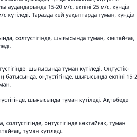
 аудандарында 15-20 м/с, екпіні 25 м/с, күндіз
с күтіледі. Таразда кей уақыттарда тұман, күндіз
нда, солтүстігінде, шығысында тұман, көктайғақ
леді.
түстігінде, шығысында тұман күтіледі. Оңтүстік-
ң батысында, оңтүстігінде, шығысында екпіні 15-
ман.
түстігінде, шығысында тұман күтіледі. Ақтөбеде
 солтүстігінде, оңтүстігінде көктайғақ, тұман
тайғақ, тұман күтіледі.