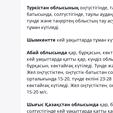
Түркістан облысының
оңтүстігінде, 
батысында, солтүстігінде, таулы ауда
түнде және таңертең облыстың тау асу
тұман күтіледі.
Шымкентте
кей уақыттарда тұман күт
Абай облысында
қар, бұрқасын, көк
кей уақыттарда қатты қар, күндіз обл
бұрқасын, көктайғақ күтіледі. Түнде ж
Жел оңтүстіктен, оңтүстік-батыстан с
орталығында 15-20, түнде екпіні 23-28
көктайғақ күтіледі. Жел оңтүстіктен, 
15-20 м/с.
Шығыс Қазақстан облысында
қар, б
солтүстігінде кей уақыттарда қатты қ