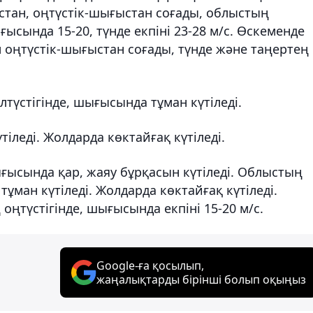
ыстан, оңтүстік-шығыстан соғады, облыстың
ғысында 15-20, түнде екпіні 23-28 м/с. Өскеменде
ел оңтүстік-шығыстан соғады, түнде және таңертең
түстігінде, шығысында тұман күтіледі.
тіледі. Жолдарда көктайғақ күтіледі.
ығысында қар, жаяу бұрқасын күтіледі. Облыстың
ұман күтіледі. Жолдарда көктайғақ күтіледі.
оңтүстігінде, шығысында екпіні 15-20 м/с.
Google-ға қосылып,
жаңалықтарды бірінші болып оқыңыз