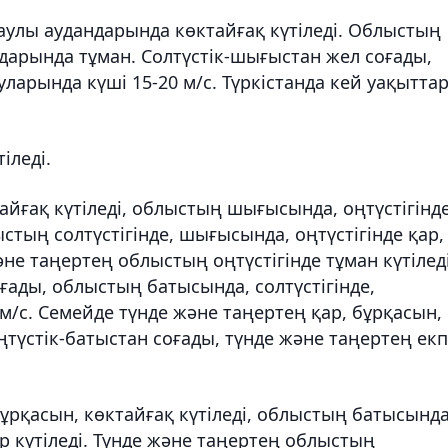
таулы аудандарында көктайғақ күтіледі. Облыстың
ндарында тұман. Солтүстік-шығыстан жел соғады,
ларында күші 15-20 м/с. Түркістанда кей уақытта
іледі.
тайғақ күтіледі, облыстың шығысында, оңтүстігінд
ыстың солтүстігінде, шығысында, оңтүстігінде қар,
әне таңертең облыстың оңтүстігінде тұман күтіледі
оғады, облыстың батысында, солтүстігінде,
 м/с. Семейде түнде және таңертең қар, бұрқасын,
оңтүстік-батыстан соғады, түнде және таңертең екп
ұрқасын, көктайғақ күтіледі, облыстың батысында
ар күтіледі. Түнде және таңертең облыстың