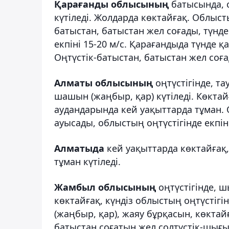
Қарағанды облысының
батысында, с
күтіледі. Жолдарда көктайғақ. Облыст
батыстан, батыстан жел соғады, түнд
екпіні 15-20 м/с. Қарағандыда түнде қ
Оңтүстік-батыстан, батыстан жел соғад
Алматы облысының
оңтүстігінде, т
шашын (жаңбыр, қар) күтіледі. Көктайғ
аудандарында кей уақыттарда тұман. 
ауысады, облыстың оңтүстігінде екпіні
Алматыда
кей уақыттарда көктайғақ, 
тұман күтіледі.
Жамбыл облысының
оңтүстігінде, 
көктайғақ, күндіз облыстың оңтүсті
(жаңбыр, қар), жаяу бұрқасын, көктайғ
батыстан соғатын жел солтүстік-шығы