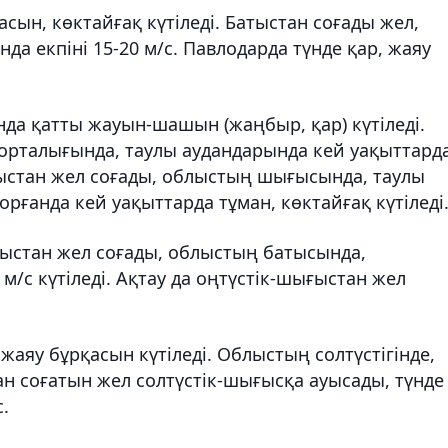
асын, көктайғақ күтіледі. Батыстан соғады жел,
да екпіні 15-20 м/с. Павлодарда түнде қар, жаяу
да қатты жауын-шашын (жаңбыр, қар) күтіледі.
 орталығында, таулы аудандарында кей уақыттард
тыстан жел соғады, облыстың шығысында, таулы
орғанда кей уақыттарда тұман, көктайғақ күтіледі
ыстан жел соғады, облыстың батысында,
20 м/с күтіледі. Ақтау да оңтүстік-шығыстан жел
аяу бұрқасын күтіледі. Облыстың солтүстігінде,
ан соғатын жел солтүстік-шығысқа ауысады, түнде
.