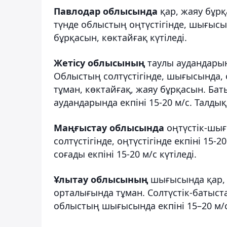
Павлодар облысында
қар, жаяу бұрқ
түнде облыстың оңтүстігінде, шығысын
бұрқасын, көктайғақ күтіледі.
Жетісу облысының
таулы аудандарын
Облыстың солтүстігінде, шығысында,
тұман, көктайғақ, жаяу бұрқасын. Ба
аудандарында екпіні 15-20 м/с. Талдық
Маңғыстау облысында
оңтүстік-шығ
солтүстігінде, оңтүстігінде екпіні 15-
соғады екпіні 15-20 м/с күтіледі.
Ұлытау облысының
шығысында қар, ж
орталығында тұман. Солтүстік-батыст
облыстың шығысында екпіні 15–20 м/с