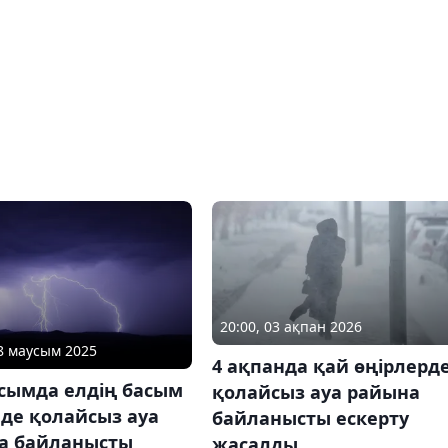
20:00, 03 ақпан 2026
28 маусым 2025
4 ақпанда қай өңірлерд
усымда елдің басым
қолайсыз ауа райына
нде қолайсыз ауа
байланысты ескерту
а байланысты
жасалды