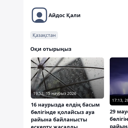
Айдос Қали
Қазақстан
Оқи отырыңыз
19:52, 15 наурыз 2026
17:13, 
16 наурызда елдің басым
29 ма
бөлігінде қолайсыз ауа
бөлігі
райына байланысты
райын
ескерту жасалды