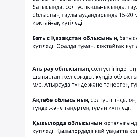
батысында, солтүстік-шығысында, таулы
облыстың таулы аудандарында 15-20 м/
көктайғақ күтіледі.
Батыс Қазақстан облысының
батысы
күтіледі. Оралда тұман, көктайғақ күті
Атырау облысының
солтүстігінде, оң
шығыстан жел соғады, күндіз облысты
м/с. Атырауда түнде және таңертең тұ
Ақтөбе облысының
солтүстігінде, оң
түнде және таңертең тұман күтіледі.
Қызылорда облысының
орталығында,
күтіледі. Қызылордада кей уақытта көк