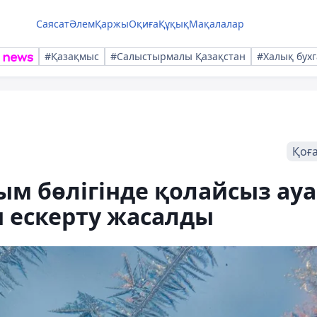
Саясат
Әлем
Қаржы
Оқиға
Құқық
Мақалалар
#Қазақмыс
#Салыстырмалы Қазақстан
#Халық бухг
Қоғ
ым бөлігінде қолайсыз ауа
 ескерту жасалды