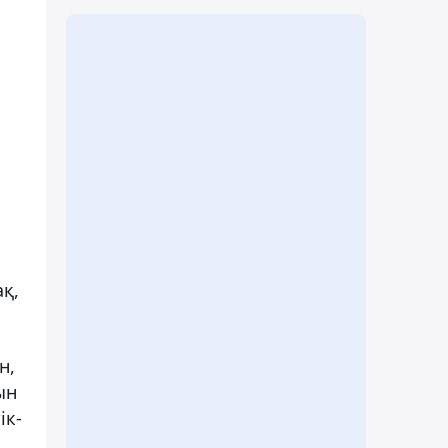
ақ,
н,
ын
ік-