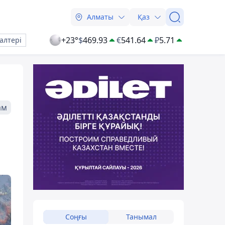
Алматы
Қаз
+23°
$
469.93
€
541.64
₽
5.71
алтері
ам
Соңғы
Танымал