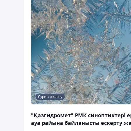
Сурет: pixabay
"Қазгидромет" РМК синоптиктері ер
ауа райына байланысты ескерту жа