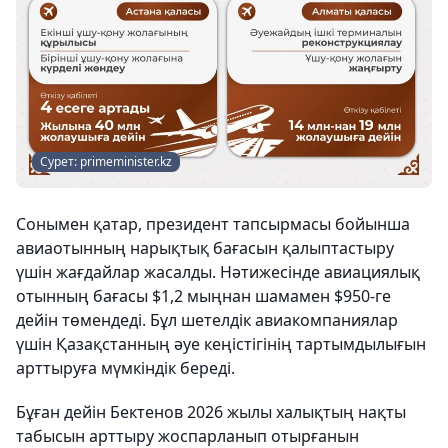
Сурет: primeminister.kz
Сонымен қатар, президент тапсырмасы бойынша
авиаотынның нарықтық бағасын қалыптастыру
үшін жағдайлар жасалды. Нәтижесінде авиациялық
отынның бағасы $1,2 мыңнан шамамен $950-ге
дейін төмендеді. Бұл шетелдік авиакомпаниялар
үшін Қазақстанның әуе кеңістігінің тартымдылығын
арттыруға мүмкіндік береді.
Бұған дейін Бектенов 2026 жылы халықтың нақты
табысын арттыру жоспарланып отырғанын