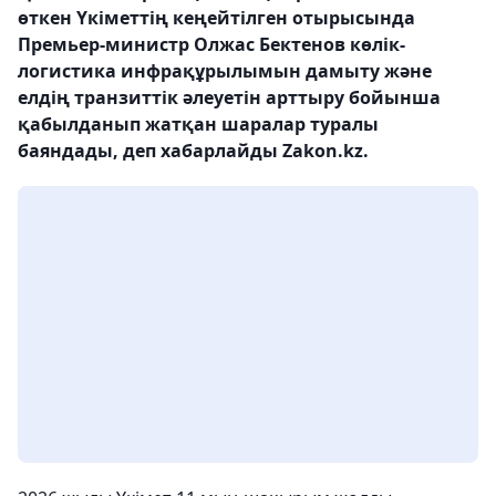
өткен Үкіметтің кеңейтілген отырысында
Премьер-министр Олжас Бектенов көлік-
логистика инфрақұрылымын дамыту және
елдің транзиттік әлеуетін арттыру бойынша
қабылданып жатқан шаралар туралы
баяндады, деп хабарлайды Zakon.kz.