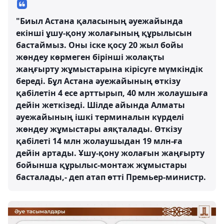
"Биыл Астана қаласының әуежайында
екінші ұшу-қону жолағының құрылысын
бастаймыз. Оны іске қосу 20 жыл бойы
жөндеу көрмеген бірінші жолақты
жаңғырту жұмыстарына кірісуге мүмкіндік
береді. Бұл Астана әуежайының өткізу
қабілетін 4 есе арттырып, 40 млн жолаушыға
дейін жеткізеді. Шілде айында Алматы
әуежайының ішкі терминалын күрделі
жөндеу жұмыстары аяқталады. Өткізу
қабілеті 14 млн жолаушыдан 19 млн-ға
дейін артады. Ұшу-қону жолағын жаңғырту
бойынша құрылыс-монтаж жұмыстары
басталады,- деп атап өтті Премьер-министр.