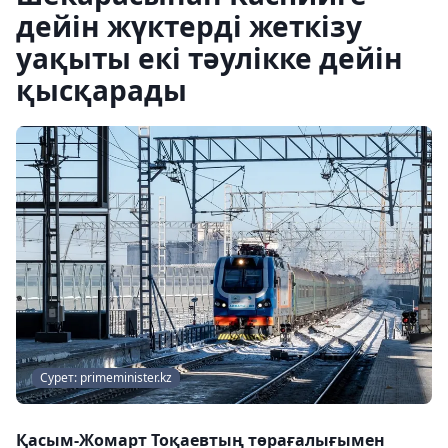
дейін жүктерді жеткізу
уақыты екі тәулікке дейін
қысқарады
Сурет: primeminister.kz
Қасым-Жомарт Тоқаевтың төрағалығымен