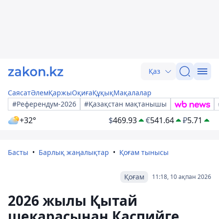
Қаз
Саясат
Әлем
Қаржы
Оқиға
Құқық
Мақалалар
#Референдум-2026
#Қазақстан мақтанышы
+32°
$
469.93
€
541.64
₽
5.71
Басты
Барлық жаңалықтар
Қоғам тынысы
Қоғам
11:18, 10 ақпан 2026
2026 жылы Қытай
шекарасынан Каспийге