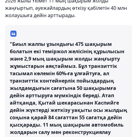
2026 жылы Үкімет 11 мың шақырым жолды
жаңғыртып, әуежайлардың өткізу қабілетін 40 млн
жолаушыға дейін арттырады.
"Биыл жалпы ұзындығы 475 шақырым
болатын екі теміржол желісінің құрылысын
және 2,9 мың шақырым жолды жаңғырту
жұмыстарын аяқтаймыз. Бұл транзиттік
тасымал көлемін 60%-ға ұлғайтуға, ал
транзиттік контейнерлік пойыздардың
жылдамдығын сағатына 50 шақырымға
дейін арттыруға мүмкіндік береді. Атап
айтқанда, Қытай шекарасынан Каспийге
дейін жүктерді жеткізу уақыты осы жылдың
соңына қарай 84 сағаттан 55 сағатқа дейін
қысқарады. 11 мың шақырым автомобиль
жолдарын салу мен реконструкциялау