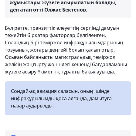
жұмыстары жүзеге асырылатын болады, –
деп атап өтті Олжас Бектенов.
Бұл ретте, транзиттік әлеуеттің серпінді дамуын
тежейтін бірқатар факторлар белгіленген.
Солардың бірі теміржол инфрақұрылымдарының
тозуының жоғары деңгейі болып қалып отыр.
Осыған байланысты магистральдық теміржол
желісін жаңғырту жөніндегі кешенді бағдарламаны
жүзеге асыру Үкіметтің тұрақты бақылауында.
Сондай-ақ авиация саласын, оның ішінде
инфрақұрылымды қоса алғанда, дамытуға
назар аударылды.