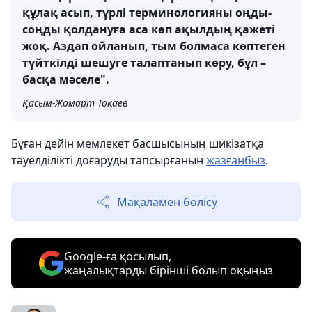
құлақ асып, түрлі терминологияны оңды-
соңды қолдануға аса көп ақылдың қажеті
жоқ. Аздап ойланып, тым болмаса көптеген
түйткілді шешуге талаптанып көру, бұл –
басқа мәселе".
Қасым-Жомарт Тоқаев
Бұған дейін мемлекет басшысының шикізатқа
тәуелділікті доғаруды тапсырғанын
жазғанбыз
.
Мақаламен бөлісу
Google-ға қосылып,
жаңалықтарды бірінші болып оқыңыз