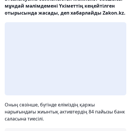
мұндай мәлімдемені Үкіметтің кеңейтілген
отырысында жасады, деп хабарлайды Zakon.kz.
Оның сөзінше, бүгінде еліміздің қаржы
нарығындағы жиынтық активтердің 84 пайызы банк
саласына тиесілі.