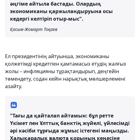
әңгіме айтыла бастады. Олардың
экономиканы қаржыландыруына осы
кедергі келтіріп отыр-мыс".
Қасым-Жомарт Тоқаев
Ел президентінің айтуынша, экономиканы
қолжетімді кредитпен қамтамасыз етудің жалғыз
жолы – инфляцияны тұрақтандырып, деңгейін
төмендету, содан кейін нарықтық мөлшерлемені
азайту.
"Тағы да қайталап айтамын: бұл ретте
Үкімет пен Ұлттық банктің жүйелі, үйлесімді
әрі кәсіби тұрғыда жұмыс істегені маңызды.
Халықаралық валюта қорының кеңесіне