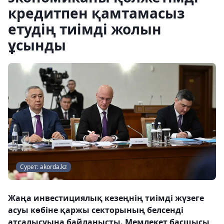
кредитпен қамтамасыз
етудің тиімді жолын
ұсынды
Сурет: akorda.kz
Жаңа инвестициялық кезеңнің тиімді жүзеге
асуы көбіне қаржы секторының белсенді
атсалысуына байланысты. Мемлекет басшысы