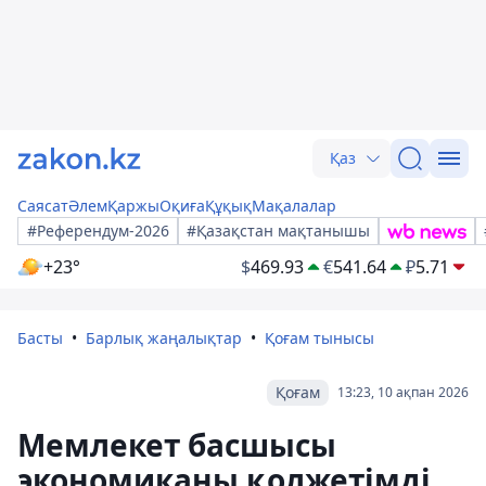
Қаз
Саясат
Әлем
Қаржы
Оқиға
Құқық
Мақалалар
#Референдум-2026
#Қазақстан мақтанышы
+23°
$
469.93
€
541.64
₽
5.71
Басты
Барлық жаңалықтар
Қоғам тынысы
Қоғам
13:23, 10 ақпан 2026
Мемлекет басшысы
экономиканы қолжетімді