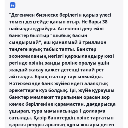
"Дегенмен бизнеске берілетін қарыз үлесі
төмен деңгейде қалып отыр. Не бары 38
пайызды құрайды. Ал екінші деңгейлі
банктер былтыр "шыбық басын
сындырмай", еш қиналмай 3 триллион
теңгеге жуық табыс тапты. Банктер
экономиканың негізгі қаржыландыру көзі
ретінде өзінің заңды рөліне оралуы үшін
жағдай жасау қажет дегенді талай рет
айтылды. Бірақ сылтау таусылмайды.
Нәтижесінде банк жүйесіндегі алаяқтық
әрекеттерге куә болдық. Ірі, жүйе құраушы
банктер мемлекет тарапынан орасан зор
көмек берілгеніне қарамастан, дағдарысқа
ұшырап, тура мағынасында 1 долларға
сатылды. Қазір банктердің өзіне тартатын
қаржы ресурстарының құны жоғары деген