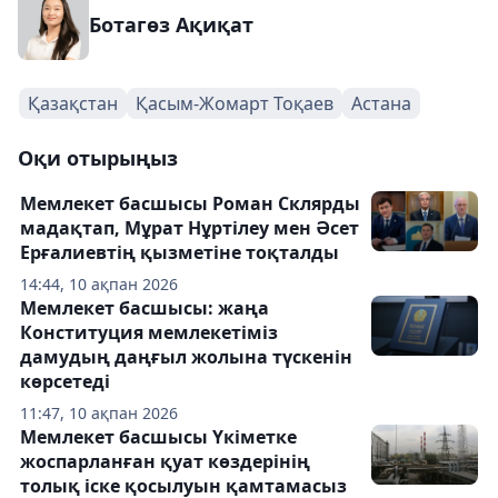
Ботагөз Ақиқат
Қазақстан
Қасым-Жомарт Тоқаев
Астана
Оқи отырыңыз
Мемлекет басшысы Роман Склярды
мадақтап, Мұрат Нұртілеу мен Әсет
Ерғалиевтің қызметіне тоқталды
14:44, 10 ақпан 2026
Мемлекет басшысы: жаңа
Конституция мемлекетіміз
дамудың даңғыл жолына түскенін
көрсетеді
11:47, 10 ақпан 2026
Мемлекет басшысы Үкіметке
жоспарланған қуат көздерінің
толық іске қосылуын қамтамасыз