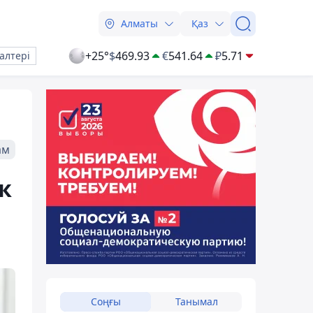
Алматы
Қаз
+25°
$
469.93
€
541.64
₽
5.71
алтері
ам
к
Соңғы
Танымал