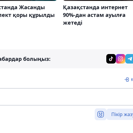
станда Жасанды
Қазақстанда интернет
лект қоры құрылды
90%-дан астам ауылға
жетеді
абардар болыңыз:
Пікір жаз