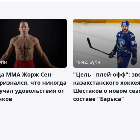
үгін
16:42, Бүгін
да ММА Жорж Сен-
"Цель - плей-офф": зв
ризнался, что никогда
казахстанского хокке
учал удовольствия от
Шестаков о новом сез
нков
составе "Барыса"