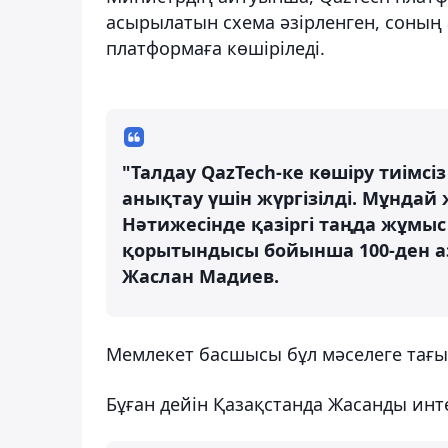
асырылатын схема әзірленген, соның
платформаға көшіріледі.
"Талдау QazTech-ке көшіру тиімсі
анықтау үшін жүргізілді. Мұндай
Нәтижесінде қазіргі таңда жұмыс
қорытындысы бойынша 100-ден аз,
Жаслан Мадиев.
Мемлекет басшысы бұл мәселеге тағы 
Бұған дейін Қазақстанда Жасанды ин