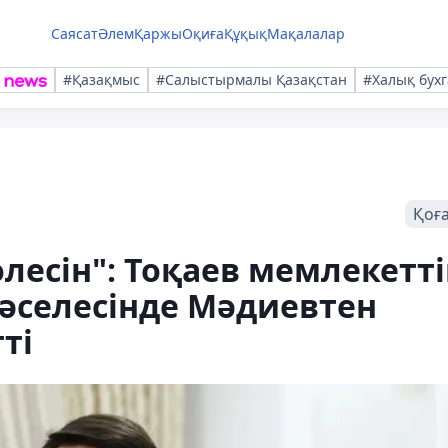
Саясат
Әлем
Қаржы
Оқиға
Құқық
Мақалалар
#Қазақмыс
#Салыстырмалы Қазақстан
#Халық бухг
Қоғ
өлесін": Тоқаев мемлекетті
әселесінде Мәдиевтен
ті