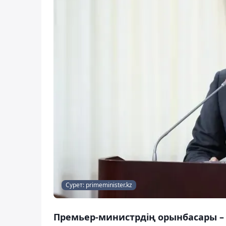
Сурет: primeminister.kz
Премьер-министрдің орынбасары –