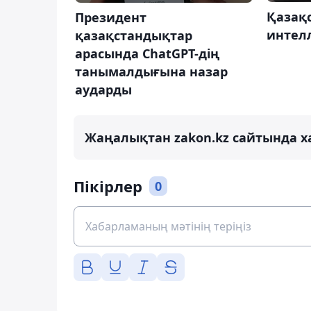
Қазақ
Президент
интел
қазақстандықтар
арасында ChatGPT-дің
танымалдығына назар
аударды
Жаңалықтан zakon.kz сайтында х
Пікірлер
0