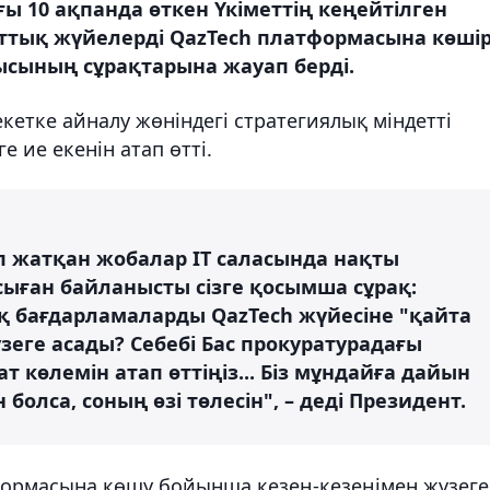
ы 10 ақпанда өткен Үкіметтің кеңейтілген
тық жүйелерді QazTech платформасына көші
сының сұрақтарына жауап берді.
етке айналу жөніндегі стратегиялық міндетті
ие екенін атап өтті.
п жатқан жобалар IT саласында нақты
 Осыған байланысты сізге қосымша сұрақ:
 бағдарламаларды QazTech жүйесіне "қайта
зеге асады? Себебі Бас прокуратурадағы
т көлемін атап өттіңіз... Біз мұндайға дайын
 болса, соның өзі төлесін", – деді Президент.
формасына көшу бойынша кезең-кезеңімен жүзеге