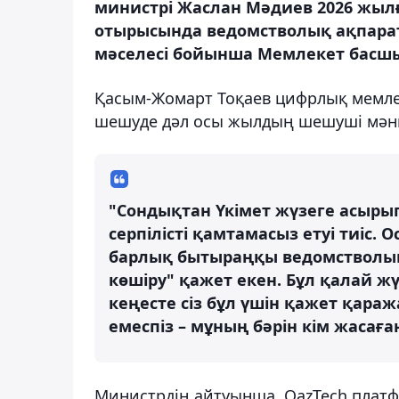
министрі Жаслан Мәдиев 2026 жылғ
отырысында ведомстволық ақпарат
мәселесі бойынша Мемлекет басшы
Қасым-Жомарт Тоқаев цифрлық мемлек
шешуде дәл осы жылдың шешуші мәнге 
"Сондықтан Үкімет жүзеге асыры
серпілісті қамтамасыз етуі тиіс.
барлық бытыраңқы ведомстволық
көшіру" қажет екен. Бұл қалай жү
кеңесте сіз бұл үшін қажет қаража
емеспіз – мұның бәрін кім жасаған
Министрдің айтуынша, QazTech плат