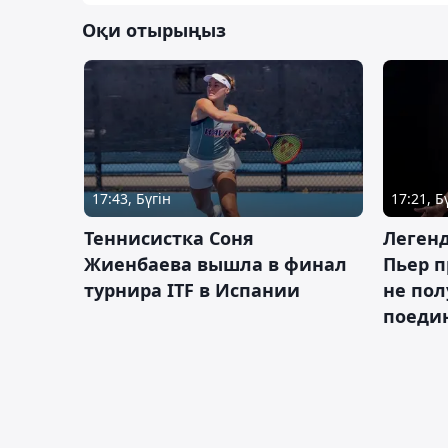
Оқи отырыңыз
17:43, Бүгін
17:21, Б
Теннисистка Соня
Леген
Жиенбаева вышла в финал
Пьер п
турнира ITF в Испании
не пол
поеди