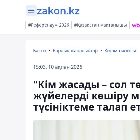
#Референдум-2026
#Қазақстан мақтанышы
Басты
Барлық жаңалықтар
Қоғам тынысы
15:03, 10 ақпан 2026
"Кім жасады – сол т
жүйелерді көшіру м
түсініктеме талап ет