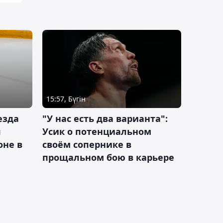
15:57, Бүгін
езда
"У нас есть два варианта":
я
Усик о потенциальном
оне в
своём сопернике в
прощальном бою в карьере