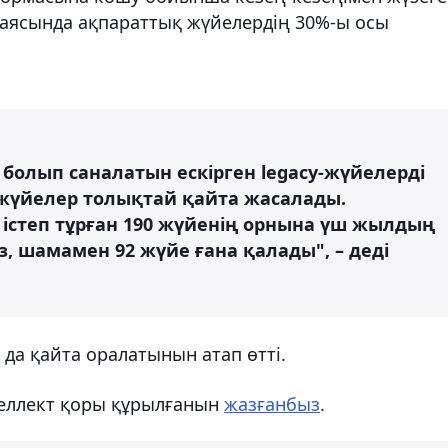
 аясында ақпараттық жүйелердің 30%-ы осы
з болып саналатын ескірген legacy-жүйелерді
 жүйелер толықтай қайта жасалады.
 істеп тұрған 190 жүйенің орнына үш жылдың
 шамамен 92 жүйе ғана қалады", – деді
да қайта оралатынын атап өтті.
теллект қоры құрылғанын
жазғанбыз
.