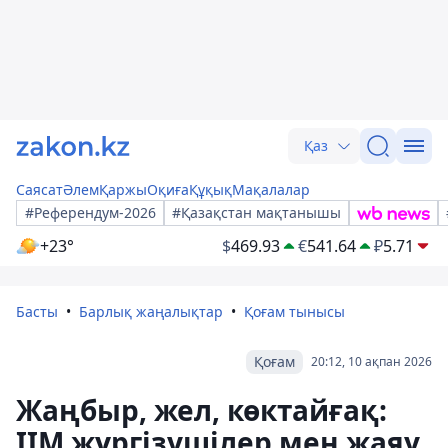
Қаз
Саясат
Әлем
Қаржы
Оқиға
Құқық
Мақалалар
#Референдум-2026
#Қазақстан мақтанышы
+23°
$
469.93
€
541.64
₽
5.71
Басты
Барлық жаңалықтар
Қоғам тынысы
Қоғам
20:12, 10 ақпан 2026
Жаңбыр, жел, көктайғақ:
ІІМ жүргізушілер мен жаяу