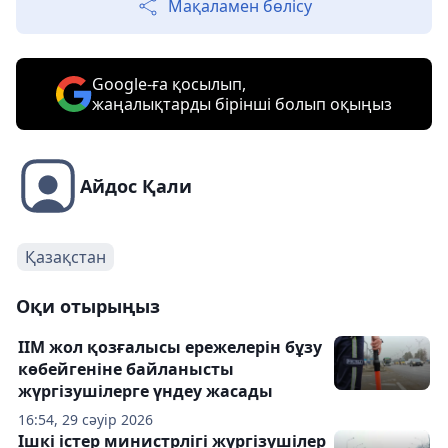
Мақаламен бөлісу
Google-ға қосылып,
жаңалықтарды бірінші болып оқыңыз
Айдос Қали
Қазақстан
Оқи отырыңыз
ІІМ жол қозғалысы ережелерін бұзу
көбейгеніне байланысты
жүргізушілерге үндеу жасады
16:54, 29 сәуір 2026
Ішкі істер министрлігі жүргізушілер