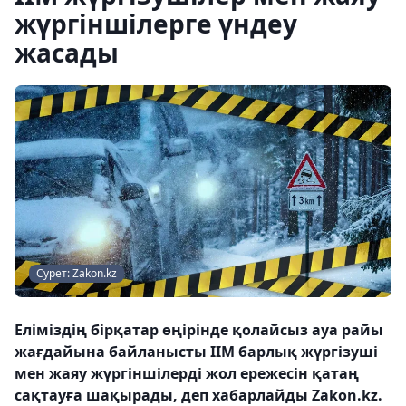
жүргіншілерге үндеу
жасады
Сурет: Zakon.kz
Еліміздің бірқатар өңірінде қолайсыз ауа райы
жағдайына байланысты ІІМ барлық жүргізуші
мен жаяу жүргіншілерді жол ережесін қатаң
сақтауға шақырады, деп хабарлайды Zakon.kz.