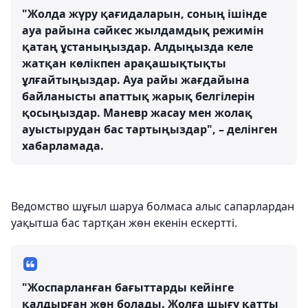
"Жолда жүру қағидаларын, соның ішінде
ауа райына сәйкес жылдамдық режимін
қатаң ұстаныңыздар. Алдыңызда келе
жатқан көлікпен арақашықтықты
ұлғайтыңыздар. Ауа райы жағдайына
байланысты апаттық жарық белгілерін
қосыңыздар. Маневр жасау мен жолақ
ауыстырудан бас тартыңыздар", – делінген
хабарламада.
Ведомство шұғыл шаруа болмаса алыс сапарлардан
уақытша бас тартқан жөн екенін ескертті.
"Жоспарланған бағыттарды кейінге
қалдырған жөн болады. Жолға шығу қатты