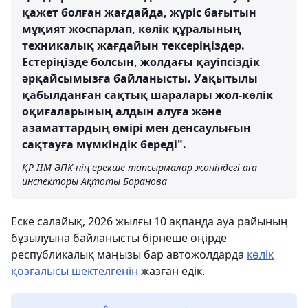
қажет болған жағдайда, жүріс бағытын
мұқият жоспарлап, көлік құралының
техникалық жағдайын тексеріңіздер.
Естеріңізде болсын, жолдағы қауіпсіздік
әрқайсымызға байланысты. Уақытылы
қабылданған сақтық шаралары жол-көлік
оқиғаларының алдын алуға және
азаматтардың өмірі мен денсаулығын
сақтауға мүмкіндік береді".
ҚР ІІМ ӘПК-нің ерекше тапсырмалар жөніндегі аға
инспекторы Ақтоты Боранова
Еске салайық, 2026 жылғы 10 ақпанда ауа райының
бұзылуына байланысты бірнеше өңірде
республикалық маңызы бар автожолдарда
көлік
қозғалысы шектелгенін
жазған едік.