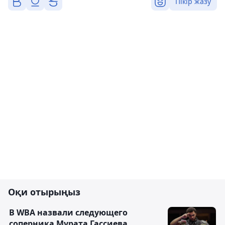
Пікір жазу
Оқи отырыңыз
В WBA назвали следующего
соперника Мурата Гассиева