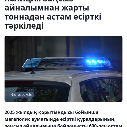
айналымнан жарты
тоннадан астам есірткі
тәркіледі
Фото: pexels
2025 жылдың қорытындысы бойынша
мегаполис аумағында есірткі құралдарының
заңсыз айналымына байланысты 600-ден астам