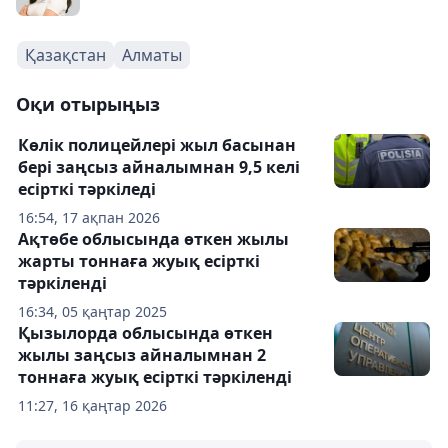
Қазақстан
Алматы
Оқи отырыңыз
Көлік полицейлері жыл басынан
бері заңсыз айналымнан 9,5 келі
есірткі тәркіледі
16:54, 17 ақпан 2026
Ақтөбе облысында өткен жылы
жарты тоннаға жуық есірткі
тәркіленді
16:34, 05 қаңтар 2025
Қызылорда облысында өткен
жылы заңсыз айналымнан 2
тоннаға жуық есірткі тәркіленді
11:27, 16 қаңтар 2026