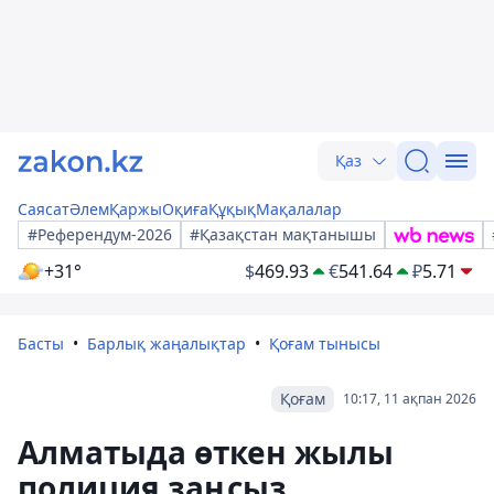
Қаз
Саясат
Әлем
Қаржы
Оқиға
Құқық
Мақалалар
#Референдум-2026
#Қазақстан мақтанышы
+31°
$
469.93
€
541.64
₽
5.71
Басты
Барлық жаңалықтар
Қоғам тынысы
Қоғам
10:17, 11 ақпан 2026
Алматыда өткен жылы
полиция заңсыз