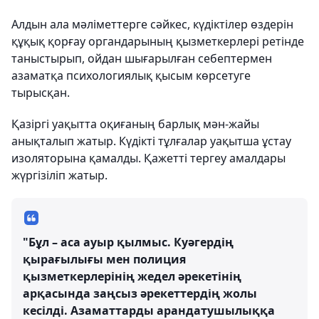
Алдын ала мәліметтерге сәйкес, күдіктілер өздерін
құқық қорғау органдарының қызметкерлері ретінде
таныстырып, ойдан шығарылған себептермен
азаматқа психологиялық қысым көрсетуге
тырысқан.
Қазіргі уақытта оқиғаның барлық мән-жайы
анықталып жатыр. Күдікті тұлғалар уақытша ұстау
изоляторына қамалды. Қажетті тергеу амалдары
жүргізіліп жатыр.
"Бұл – аса ауыр қылмыс. Куәгердің
қырағылығы мен полиция
қызметкерлерінің жедел әрекетінің
арқасында заңсыз әрекеттердің жолы
кесілді. Азаматтарды арандатушылыққа