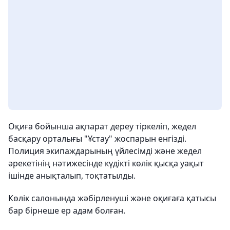
Оқиға бойынша ақпарат дереу тіркеліп, жедел
басқару орталығы "Ұстау" жоспарын енгізді.
Полиция экипаждарының үйлесімді және жедел
әрекетінің нәтижесінде күдікті көлік қысқа уақыт
ішінде анықталып, тоқтатылды.
Көлік салонында жәбірленуші және оқиғаға қатысы
бар бірнеше ер адам болған.