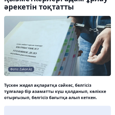
әрекетін тоқтатты
Фото: Zakon.kz
Түскен жедел ақпаратқа сәйкес, белгісіз
тұлғалар бір азаматты күш қолданып, көлікке
отырғызып, белгісіз бағытқа алып кеткен.