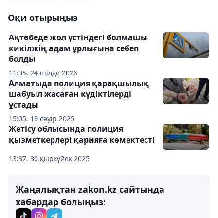
Оқи отырыңыз
Ақтөбеде жол үстіндегі болмашы
кикілжің адам ұрлығына себеп
болды
11:35, 24 шілде 2026
Алматыда полиция қарақшылық
шабуыл жасаған күдіктілерді
ұстады
15:05, 18 сәуір 2025
Жетісу облысында полиция
қызметкерлері қарияға көмектесті
13:37, 30 қыркүйек 2025
Жаңалықтан zakon.kz сайтында
хабардар болыңыз: