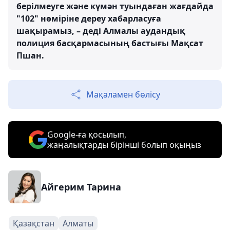
берілмеуге және күмән туындаған жағдайда
"102" нөміріне дереу хабарласуға
шақырамыз, – деді Алмалы аудандық
полиция басқармасының бастығы Мақсат
Пшан.
Мақаламен бөлісу
Google-ға қосылып,
жаңалықтарды бірінші болып оқыңыз
Айгерим Тарина
Қазақстан
Алматы