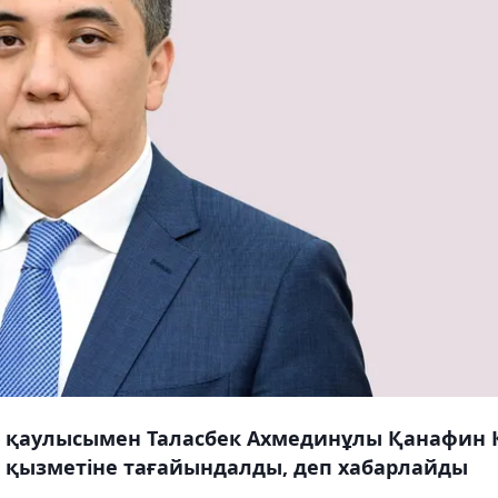
ің қаулысымен Таласбек Ахмединұлы Қанафин 
 қызметіне тағайындалды, деп хабарлайды