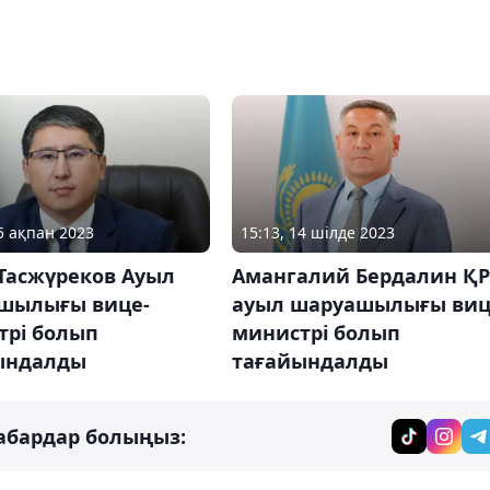
15 ақпан 2023
15:13, 14 шілде 2023
Тасжүреков Ауыл
Амангалий Бердалин ҚР
шылығы вице-
ауыл шаруашылығы виц
трі болып
министрі болып
ындалды
тағайындалды
абардар болыңыз: