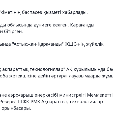
кіметінің баспасөз қызметі хабарлады.
ды облысында дүниеге келген. Қарағанды
 бітірген.
ында "Астықжан-Қарағанды" ЖШС-нің жүйелік
ық ақпараттық технологиялар" АҚ құрылымында ба
оба жетекшісіне дейін әртүрлі лауазымдарда жұм
не аэроғарыш өнеркәсібі министрлігі Мемлекетті
"Резерв" ШЖҚ РМК Ақпараттық технологиялар
ң орынбасары.