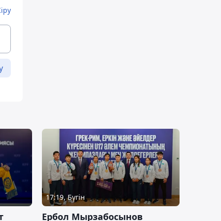
Кіру
у
17:19, Бүгін
т
Ербол Мырзабосынов