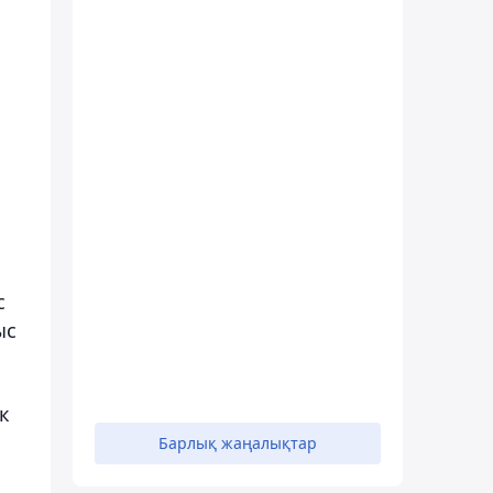
с
ыс
к
Барлық жаңалықтар