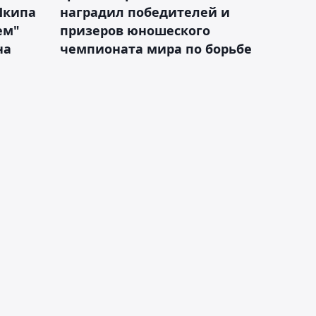
Шкипа
наградил победителей и
ем"
призеров юношеского
на
чемпионата мира по борьбе