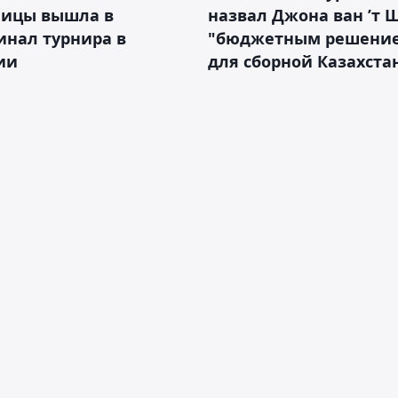
ницы вышла в
назвал Джона ван ’т 
инал турнира в
"бюджетным решени
ии
для сборной Казахста