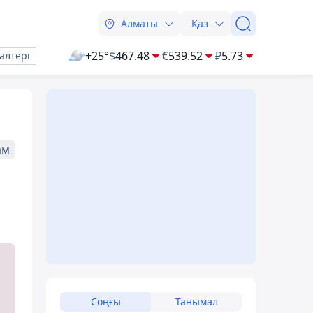
Алматы
Қаз
+25°
$
467.48
€
539.52
₽
5.73
алтері
ам
Соңғы
Танымал