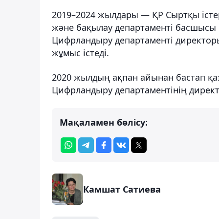
2019–2024 жылдары — ҚР Сыртқы істе
және бақылау департаменті басшысы
Цифрландыру департаменті директоры
жұмыс істеді.
2020 жылдың ақпан айынан бастап қазі
Цифрландыру департаментінің директ
Мақаламен бөлісу:
Камшат Сатиева