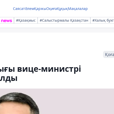
Саясат
Әлем
Қаржы
Оқиға
Құқық
Мақалалар
#Қазақмыс
#Салыстырмалы Қазақстан
#Халық бухг
Қоғ
ғы вице-министрі
алды