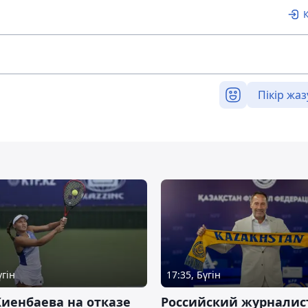
Пікір жаз
үгін
17:35, Бүгін
иенбаева на отказе
Российский журналис