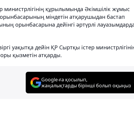
р министрлігінің құрылымында Әкімшілік жұмыс
 орынбасарының міндетін атқарушыдан бастап
ның орынбасарына дейінгі әртүрлі лауазымдард
ргі уақытқа дейін ҚР Сыртқы істер министрлігіні
оры қызметін атқарды.
Google-ға қосылып,
жаңалықтарды бірінші болып оқыңыз