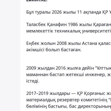
Бұл туралы 2026 жылы 11 ақпанда ҚР Ү
Таласбек Қанафин 1986 жылы Қараған
мемлекеттік техникалық университетін
Еңбек жолын 2008 жылы Астана қалас
әкімшісі болып бастаған.
2009 жылдан 2016 жылға дейін "Ұлтт
маманнан бастап жетекші инженер, ж
істеді.
2017–2019 жылдары — ҚР Қорғаныс жә
материалдық резервтер комитетінің 
бөлімінің бастығы, бас директорыны