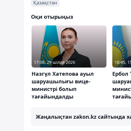
Қазақстан
Оқи отырыңыз
17:08, 29 шілде 2026
18:45, 
Назгүл Хатепова ауыл
Ербол 
шаруашылығы вице-
шаруа
министрі болып
минис
тағайындалды
тағай
Жаңалықтан zakon.kz сайтында х