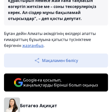
құрастырып немесе жай ғана таңбасын
өзгертіп жеткізе ме – соны тексерулеріңіз
керек. Ал сіздер мұны бақыламай
отырсыздар", – деп қосты депутат.
Бұған дейін Алматы әкімдігінің өкілдері апатты
ғимараттың бұзылуына қатысты түсініктеме
бергенін
жазғанбыз
.
Мақаламен бөлісу
Google-ға қосылып,
жаңалықтарды бірінші болып оқыңыз
Ботагөз Ақиқат