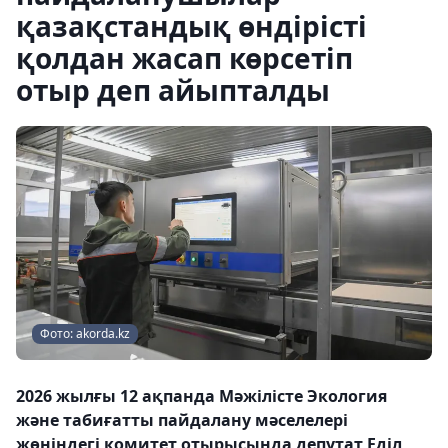
қазақстандық өндірісті
қолдан жасап көрсетіп
отыр деп айыпталды
Фото: akorda.kz
2026 жылғы 12 ақпанда Мәжілісте Экология
және табиғатты пайдалану мәселелері
жөніндегі комитет отырысында депутат Еділ