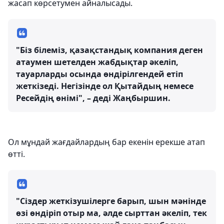
жасап көрсетумен айналысады.
"Біз білеміз, қазақстандық компания деген
атаумен шетелден жабдықтар әкеліп,
тауарларды осында өндірілгендей етіп
жеткізеді. Негізінде ол Қытайдың немесе
Ресейдің өнімі", – деді Жаңбыршин.
Ол мұндай жағдайлардың бар екенін ерекше атап
өтті.
"Сіздер жеткізушілерге барып, шын мәнінде
өзі өндіріп отыр ма, әлде сырттан әкеліп, тек