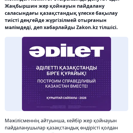
Жаңбыршин жер қойнауын пайдалану
саласындағы қазақстандық үлеске бақылау
тиісті деңгейде жүргізілмей отырғанын
мәлімдеді, деп хабарлайды Zakon.kz тілшісі.
Мәжілісменнің айтуынша, кейбір жер қойнауын
пайдаланушылар қазақстандық өндірісті қолдан