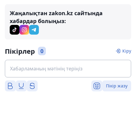
Жаңалықтан zakon.kz сайтында
хабардар болыңыз:
Пікірлер
0
Кіру
Пікір жазу