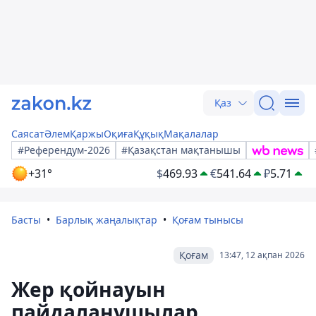
Қаз
Саясат
Әлем
Қаржы
Оқиға
Құқық
Мақалалар
#Референдум-2026
#Қазақстан мақтанышы
+31°
$
469.93
€
541.64
₽
5.71
Басты
Барлық жаңалықтар
Қоғам тынысы
Қоғам
13:47, 12 ақпан 2026
Жер қойнауын
пайдаланушылар