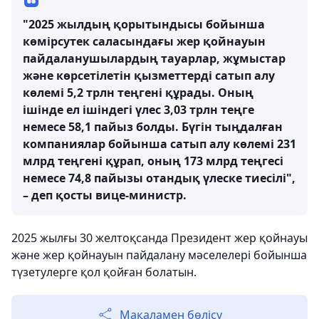
"2025 жылдың қорытындысы бойынша
көмірсутек саласындағы жер қойнауын
пайдаланушылардың тауарлар, жұмыстар
және көрсетілетін қызметтерді сатып алу
көлемі 5,2 трлн теңгені құрады. Оның
ішінде ел ішіндегі үлес 3,03 трлн теңге
немесе 58,1 пайыз болды. Бүгін тыңдалған
компаниялар бойынша сатып алу көлемі 231
млрд теңгені құрап, оның 173 млрд теңгесі
немесе 74,8 пайызы отандық үлеске тиесілі",
– деп қосты вице-министр.
2025 жылғы 30 желтоқсанда Президент жер қойнауы
және жер қойнауын пайдалану мәселелері бойынша
түзетулерге қол қойған болатын.
Мақаламен бөлісу