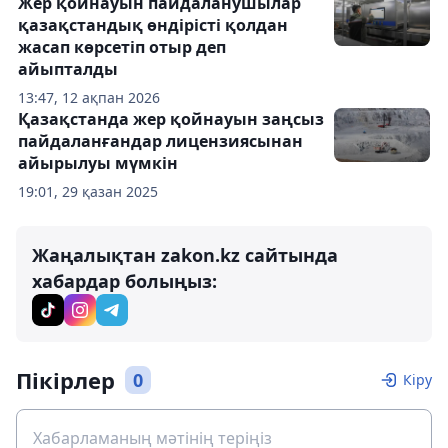
Жер қойнауын пайдаланушылар
қазақстандық өндірісті қолдан
жасап көрсетіп отыр деп
айыпталды
13:47, 12 ақпан 2026
Қазақстанда жер қойнауын заңсыз
пайдаланғандар лицензиясынан
айырылуы мүмкін
19:01, 29 қазан 2025
Жаңалықтан zakon.kz сайтында
хабардар болыңыз:
Пікірлер
0
Кіру