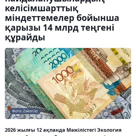
келісімшарттық
міндеттемелер бойынша
қарызы 14 млрд теңгені
құрайды
Фото: Zakon.kz
2026 жылғы 12 ақпанда Мәжілістегі Экология