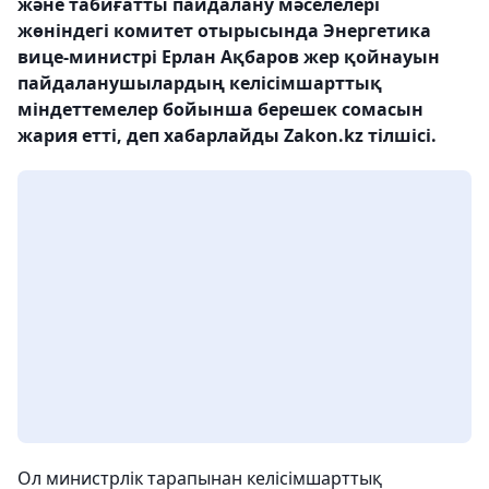
және табиғатты пайдалану мәселелері
жөніндегі комитет отырысында Энергетика
вице-министрі Ерлан Ақбаров жер қойнауын
пайдаланушылардың келісімшарттық
міндеттемелер бойынша берешек сомасын
жария етті, деп хабарлайды Zakon.kz тілшісі.
Ол министрлік тарапынан келісімшарттық