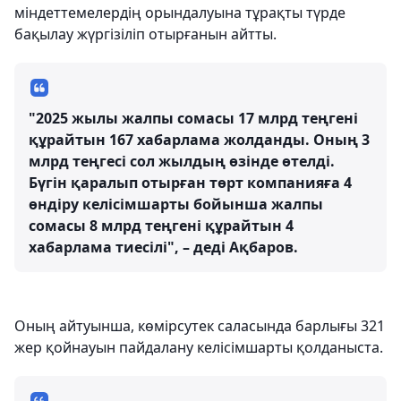
міндеттемелердің орындалуына тұрақты түрде
бақылау жүргізіліп отырғанын айтты.
"2025 жылы жалпы сомасы 17 млрд теңгені
құрайтын 167 хабарлама жолданды. Оның 3
млрд теңгесі сол жылдың өзінде өтелді.
Бүгін қаралып отырған төрт компанияға 4
өндіру келісімшарты бойынша жалпы
сомасы 8 млрд теңгені құрайтын 4
хабарлама тиесілі", – деді Ақбаров.
Оның айтуынша, көмірсутек саласында барлығы 321
жер қойнауын пайдалану келісімшарты қолданыста.