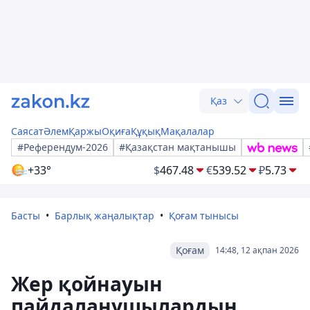
Қаз
Саясат
Әлем
Қаржы
Оқиға
Құқық
Мақалалар
#Референдум-2026
#Қазақстан мақтанышы
+33°
$
467.48
€
539.52
₽
5.73
Басты
Барлық жаңалықтар
Қоғам тынысы
Қоғам
14:48, 12 ақпан 2026
Жер қойнауын
пайдаланушылардың