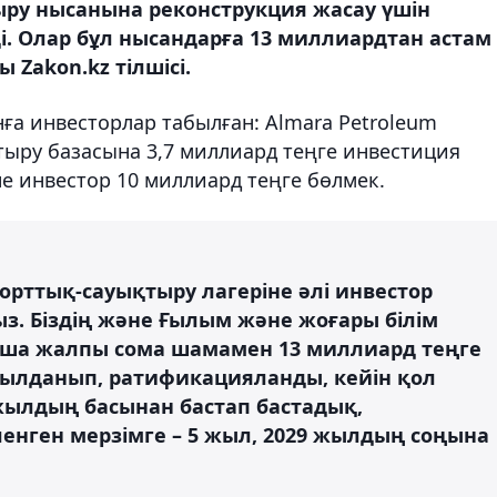
ыру нысанына реконструкция жасау үшін
. Олар бұл нысандарға 13 миллиардтан астам
 Zakon.kz тілшісі.
ға инвесторлар табылған: Almara Petroleum
ыру базасына 3,7 миллиард теңге инвестиция
не инвестор 10 миллиард теңге бөлмек.
порттық-сауықтыру лагеріне әлі инвестор
ыз. Біздің және Ғылым және жоғары білім
ынша жалпы сома шамамен 13 миллиард теңге
абылданып, ратификацияланды, кейін қол
 жылдың басынан бастап бастадық,
енген мерзімге – 5 жыл, 2029 жылдың соңына