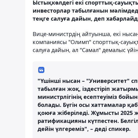
Ыстықкөлдегі екі спорттық-сауықт
инвесторлар табылғанын мәлімдеді
теңге салуға дайын, деп хабарлайды
Вице-министрдің айтуынша, екі нысан
компаниясы "Олимп" спорттық-сауықт
салуға дайын, ал "Самал" демалыс үйі
"Үшінші нысан – "Университет" с
табылған жоқ, іздестіріп жатырм
министрлігінің есептеуіміз бой
болады. Бүгін осы хаттамалар қ
қоюға жіберіледі. Жұмысты 2025
ратификацияны күтпестен. Белгіл
дейін үлгереміз", – деді спикер.