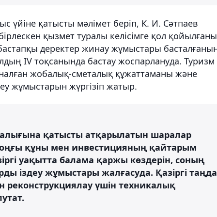
с үйіне қатысты мәлімет беріп, К. И. Сәтпаев
бірлескен қызмет туралы келісімге қол қойылғаны
 бастапқы деректер жинау жұмыстары басталғаны
дың IV тоқсанында бастау жоспарлануда. Туризм
рналған жобалық-сметалық құжаттаманы және
еу жұмыстарын жүргізіп жатыр.
талығына қатысты атқарылатын шаралар
соңғы құны мен инвестицияның қайтарым
іргі уақытта балама қаржы көздерін, соның
ды іздеу жұмыстары жалғасуда. Қазіргі таңда
ін реконструкциялау үшін техникалық
утат.