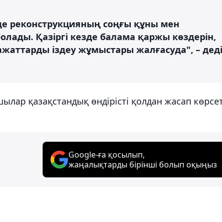
де реконструкцияның соңғы құны мен
лады. Қазіргі кезде балама қаржы көздерін,
жаттарды іздеу жұмыстары жалғасуда", – дед
ылар қазақстандық өндірісті қолдан жасап көрсет
Google-ға қосылып,
жаңалықтарды бірінші болып оқыңыз