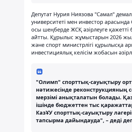
Депутат Нурия Ниязова "Самал" демалы
университеті мен инвестор арасында 
осы шеңберде ЖСҚ әзірлеуге қажетті
айтты. Құрылыс жұмыстарын 2026 жыл
және спорт министрлігі құрылысқа а
инвестициялық келісім жобасын әзірл
"Олимп" спорттық-сауықтыру ор
нәтижесінде реконструкцияның 
мерзімі анықталатын болады. Қаз
ішінде бюджеттен тыс қаражаттар
КазҰУ спорттық-сауықтыру лагер
тапсырма дайындауда", – деді деп