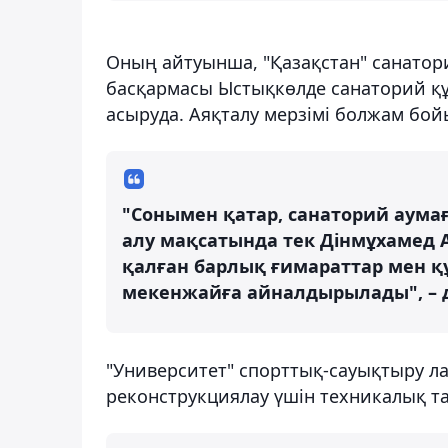
Оның айтуынша, "Қазақстан" санаторий
басқармасы Ыстықкөлде санаторий 
асыруда. Аяқталу мерзімі болжам бо
"Сонымен қатар, санаторий аума
алу мақсатында тек Дінмұхамед 
қалған барлық ғимараттар мен қ
мекенжайға айналдырылады", – 
"Университет" спорттық-сауықтыру ла
реконструкциялау үшін техникалық 