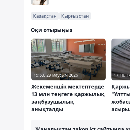
Қазақстан
Қырғызстан
Оқи отырыңыз
15:53, 29 маусым 2026
17:18, 
Жекеменшік мектептерде
Қаржы
13 млн теңгеге қаржылық
"Ұлтты
заңбұзушылық
жобасы
анықталды
асыры
Жаңалықтан zakon.kz сайтында х