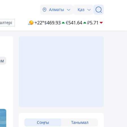
Алматы
Қаз
+22°
$
469.93
€
541.64
₽
5.71
алтері
ам
Соңғы
Танымал