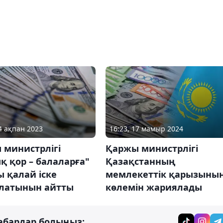
14 ақпан 2023
16:23, 17 мамыр 2024
 министрлігі
Қаржы министрлігі
қ қор – балаларға"
Қазақстанның
 қалай іске
мемлекеттік қарызыны
латынын айтты
көлемін жариялады
абардар болыңыз: