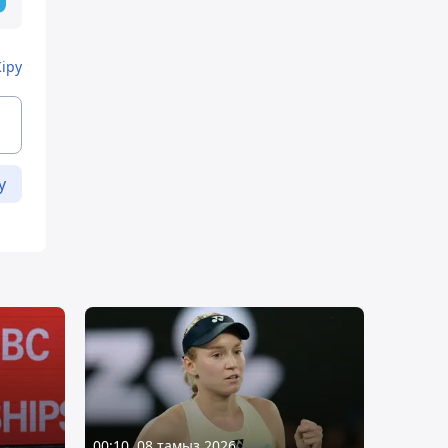
Кіру
у
00:10, 08 тамыз 2026