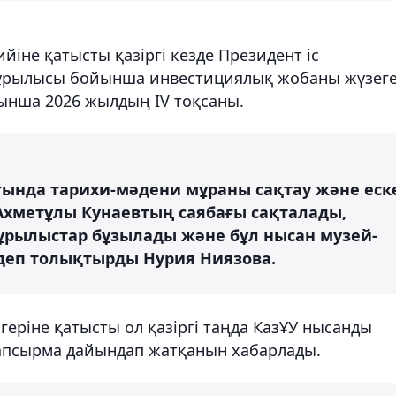
іне қатысты қазіргі кезде Президент іс
құрылысы бойынша инвестициялық жобаны жүзег
йынша 2026 жылдың IV тоқсаны.
ғында тарихи-мәдени мұраны сақтау және еск
Ахметұлы Кунаевтың саябағы сақталады,
ұрылыстар бұзылады және бұл нысан музей-
деп толықтырды Нурия Ниязова.
геріне қатысты ол қазіргі таңда КазҰУ нысанды
тапсырма дайындап жатқанын хабарлады.