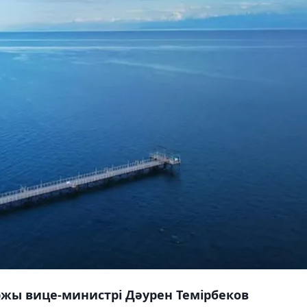
ржы вице-министрі Дәурен Темірбеков