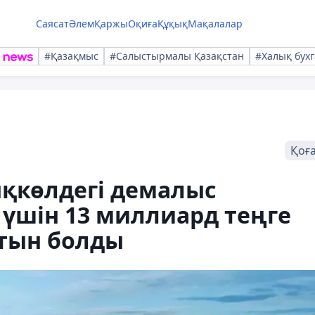
Саясат
Әлем
Қаржы
Оқиға
Құқық
Мақалалар
#Қазақмыс
#Салыстырмалы Қазақстан
#Халық бухг
Қоғ
қкөлдегі демалыс
үшін 13 миллиард теңге
тын болды