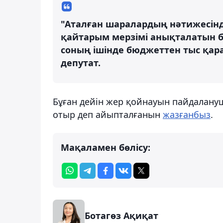
"Аталған шаралардың нәтижесін
қайтарым мерзімі анықталатын бо
соның ішінде бюджеттен тыс қара
депутат.
Бұған дейін жер қойнауын пайдалануш
отыр деп айыпталғанын
жазғанбыз
.
Мақаламен бөлісу:
Ботагөз Ақиқат