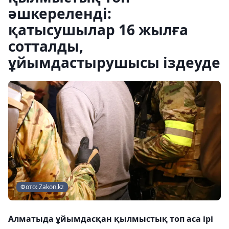
әшкереленді:
қатысушылар 16 жылға
сотталды,
ұйымдастырушысы іздеуде
Фото: Zakon.kz
Алматыда ұйымдасқан қылмыстық топ аса ірі