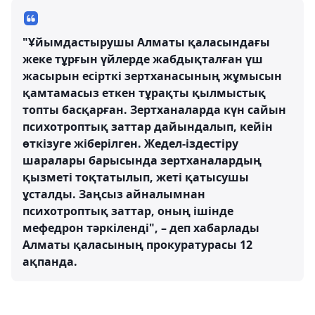
"Ұйымдастырушы Алматы қаласындағы
жеке тұрғын үйлерде жабдықталған үш
жасырын есірткі зертханасының жұмысын
қамтамасыз еткен тұрақты қылмыстық
топты басқарған. Зертханаларда күн сайын
психотроптық заттар дайындалып, кейін
өткізуге жіберілген. Жедел-іздестіру
шаралары барысында зертханалардың
қызметі тоқтатылып, жеті қатысушы
ұсталды. Заңсыз айналымнан
психотроптық заттар, оның ішінде
мефедрон тәркіленді", – деп хабарлады
Алматы қаласының прокуратурасы 12
ақпанда.