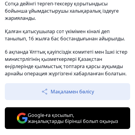
Сотқа дейінгі тергеп-тексеру қорытындысы
бойынша ұйымдастырушы халықаралық іздеуге
жарияланды.
Қалған қатысушылар сот үкімімен кінәлі деп
танылып, 16 жылға бас бостандығынан айырылды.
6 ақпанда Ұлттық қауіпсіздік комитеті мен Ішкі істер
министрлігінің қызметкерлері Қазақстан
өңірлерінде қылмыстық топтарға қарсы ауқымды
арнайы операция жүргізгені хабарланған болатын.
Мақаламен бөлісу
Google-ға қосылып,
жаңалықтарды бірінші болып оқыңыз