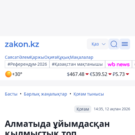
Қаз
Саясат
Әлем
Қаржы
Оқиға
Құқық
Мақалалар
#Референдум-2026
#Қазақстан мақтанышы
+30°
$
467.48
€
539.52
₽
5.73
Басты
Барлық жаңалықтар
Қоғам тынысы
Қоғам
14:35, 12 ақпан 2026
Алматыда ұйымдасқан
қылмыстық топ