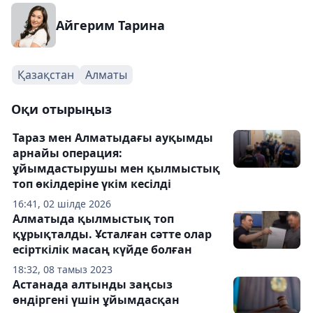
Айгерим Тарина
Қазақстан
Алматы
Оқи отырыңыз
Тараз мен Алматыдағы ауқымды
арнайы операция:
ұйымдастырушы мен қылмыстық
топ өкілдеріне үкім кесілді
16:41, 02 шілде 2026
Алматыда қылмыстық топ
құрықталды. Ұсталған сәтте олар
есірткілік масаң күйде болған
18:32, 08 тамыз 2023
Астанада алтынды заңсыз
өндіргені үшін ұйымдасқан