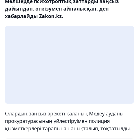
мөлшерде психотроптық заттарды заңсыз
дайындап, өткізумен айналысқан, деп
хабарлайды Zakon.kz.
Олардың заңсыз әрекеті қаланың Медеу ауданы
прокуратурасының үйлестіруімен полиция
қызметкерлері тарапынан анықталып, тоқтатылды.